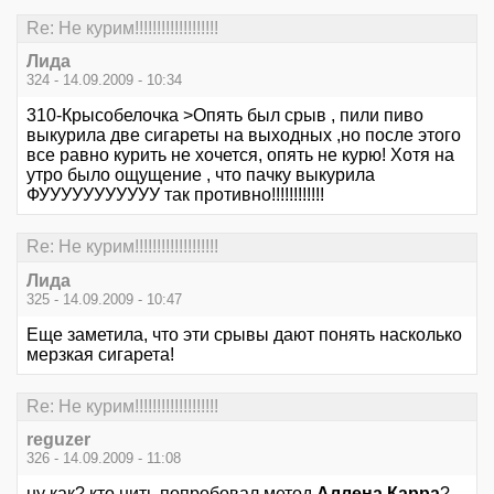
Re: Не курим!!!!!!!!!!!!!!!!!!!
Лида
324 - 14.09.2009 - 10:34
310-Крысобелочка >Опять был срыв , пили пиво
выкурила две сигареты на выходных ,но после этого
все равно курить не хочется, опять не курю! Хотя на
утро было ощущение , что пачку выкурила
ФУУУУУУУУУУУ так противно!!!!!!!!!!!!
Re: Не курим!!!!!!!!!!!!!!!!!!!
Лида
325 - 14.09.2009 - 10:47
Еще заметила, что эти срывы дают понять насколько
мерзкая сигарета!
Re: Не курим!!!!!!!!!!!!!!!!!!!
reguzer
326 - 14.09.2009 - 11:08
ну как? кто нить попробовал метод
Аллена Карра
?