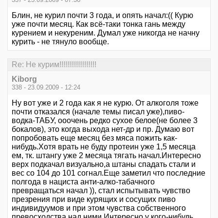
Блин, не курил почти 3 года, и опять начал:(( Курю
уже почти месяц. Как всё-таки тонка гань между
курением и некуреним. Думал уже никогда не начну
курить - не тянуло вообще.
Re: Не курим!!!!!!!!!!!!!!!!!!!
Kiborg
338 - 23.09.2009 - 12:24
Ну вот уже и 2 года как я не курю. От алкоголя тоже
почти отказался (начале темы писал уже),пиво-
водка-ТАБУ, ооочень редко сухое белое(не более 3
бокалов), это когда выхода нет-др и пр. Думаю вот
попробовать еще месяц без мяса пожить как-
нибудь.Хотя врать не буду протеин уже 1,5 месяца
ем, тк. штангу уже 2 месяца тягать начал.Интересно
верх подкачал визуально,а штаны спадать стали и
вес со 104 до 101 согнал.Еще заметил что последние
полгода в нациста анти-алко-табачного
превращаться начал )), стал испытывать чувство
презрения при виде курящих и сосущих пиво
индивидуумов и при этом чувства собственного
превосходства над ними.Интересно у кого-нибудь