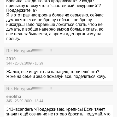
бросила. как долго это продолжается? когда я
привыкну к тому что я "счастливый некурящий"?
Поддержите, а?
Я в этот раз настроена более че серьезно, сейчас
думаю что если не брошу сейчас - не брошу
никогда...Надо пораньше ложиться спать, чтоб не
думать, и вобще наверно выход больше спать, во
сне ведь забывается, а время идет организму на
пользу.
Re: Не курим!!!!!!!!!!!!!!!!!!!
2010
344 - 25.09.2009 - 18:29
Жалко, все ищут то-ли панацею, то-ли ещё что?
Я же на себе и знаю пожалуй всё, поделиться хочу.
Re: Не курим!!!!!!!!!!!!!!!!!!!
enotiha
345 - 25.09.2009 - 18:44
343-iscandera >Поддерживаю, крепись! Если тянет,
значит ещё сознание не готово бросить, подумай, что