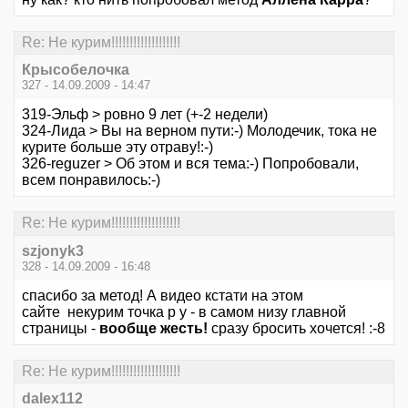
Re: Не курим!!!!!!!!!!!!!!!!!!!
Крысобелочка
327 - 14.09.2009 - 14:47
319-Эльф > ровно 9 лет (+-2 недели)
324-Лида > Вы на верном пути:-) Молодечик, тока не
курите больше эту отраву!:-)
326-reguzer > Об этом и вся тема:-) Попробовали,
всем понравилось:-)
Re: Не курим!!!!!!!!!!!!!!!!!!!
szjonyk3
328 - 14.09.2009 - 16:48
спасибо за метод! А видео кстати на этом
сайте некурим точка р у - в самом низу главной
страницы -
вообще жесть!
сразу бросить хочется! :-8
Re: Не курим!!!!!!!!!!!!!!!!!!!
dalex112