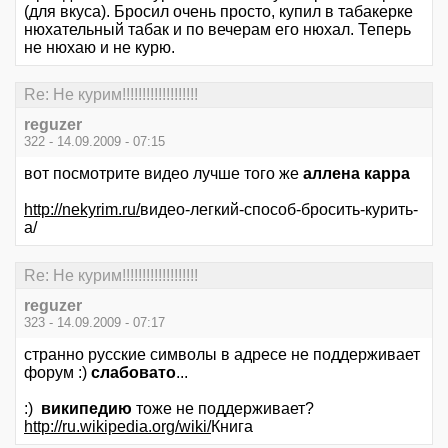
(для вкуса). Бросил очень просто, купил в табакерке
нюхательный табак и по вечерам его нюхал. Теперь
не нюхаю и не курю.
Re: Не курим!!!!!!!!!!!!!!!!!!!
reguzer
322 - 14.09.2009 - 07:15
вот посмотрите видео лучше того же
аллена карра
http://nekyrim.ru/
видео-легкий-способ-бросить-курить-
а/
Re: Не курим!!!!!!!!!!!!!!!!!!!
reguzer
323 - 14.09.2009 - 07:17
странно русские символы в адресе не поддерживает
форум :)
слабовато
...
:)
википедию
тоже не поддерживает?
http://ru.wikipedia.org/wiki/
Книга