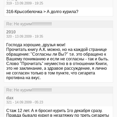
319 - 13.09.2009 - 19:25
316-Крысобелочка > А долго курила?
Re: Не курим!!!!!!!!!!!!!!!!!!!
2010
320 - 13.09.2009 - 19:35
Господа хорошие, друзья мои!
Прочитать книгу А.К. можно, но на каждой странице
обращение: "Согласны ли Вы?" т.е. это обращено к
Вашему пониманию и если не согласны - так и быть.
Слово "Прочитать" неуместно в в отношении Книги,
это не заклинание, а здравое рассуждение, я лично
не согласен только в том пункте, что сигарета
противна на вкус.
Re: Не курим!!!!!!!!!!!!!!!!!!!
dax
321 - 14.09.2009 - 05:23
Стаж 12 лет. А я бросил курить 1го декабря сразу.
Правда бывало курил в незатяжку по треть сигареты