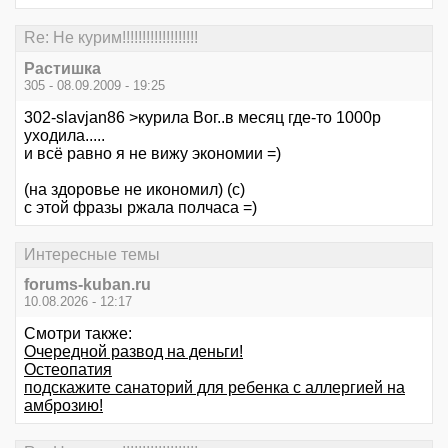
Re: Не курим!!!!!!!!!!!!!!!!!!!
Растишка
305 - 08.09.2009 - 19:25
302-slavjan86 >курила Вог..в месяц где-то 1000р
уходила.....
и всё равно я не вижу экономии =)
(на здоровье не икономил) (с)
с этой фразы ржала полчаса =)
Интересные темы
forums-kuban.ru
10.08.2026 - 12:17
Смотри также:
Очередной развод на деньги!
Остеопатия
подскажите санаторий для ребенка с аллергией на
амброзию!