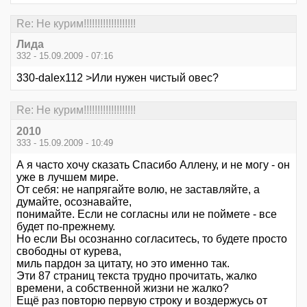
Re: Не курим!!!!!!!!!!!!!!!!!!!
Лида
332 - 15.09.2009 - 07:16
330-dalex112 >Или нужен чистый овес?
Re: Не курим!!!!!!!!!!!!!!!!!!!
2010
333 - 15.09.2009 - 10:49
А я часто хочу сказать Спасибо Аллену, и не могу - он
уже в лучшем мире.
От себя: не напрягайте волю, не заставляйте, а
думайте, осознавайте,
понимайте. Если не согласны или не поймете - все
будет по-прежнему.
Но если Вы осознанно согласитесь, то будете просто
свободны от курева,
миль пардон за цитату, но это именно так.
Эти 87 страниц текста трудно прочитать, жалко
времени, а собственной жизни не жалко?
Ещё раз повторю первую строку и воздержусь от