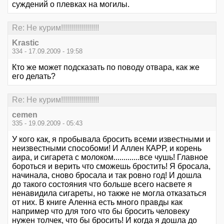
суждений о плевках на могилы.
Re: Не курим!!!!!!!!!!!!!!!!!!!
Krastic
334 - 17.09.2009 - 19:58
Кто же может подсказать по поводу отвара, как же
его делать?
Re: Не курим!!!!!!!!!!!!!!!!!!!
cemen
335 - 19.09.2009 - 05:43
У кого как, я пробывала бросить всеми известными и
неизвестными способоми! И Аллен КАРР, и корень
аира, и сигарета с молоком.............все чушь! Главное
бороться и верить что сможешь бростить! Я бросала,
начинала, сново бросала и так ровно год! И дошла
до такого состояния что больше всего насвете я
ненавидила сигареты, но также не могла отказаться
от них. В книге Аленна есть много правды как
например что для того что бы бросить человеку
нужен толчек, что бы бросить! И когда я дошла до