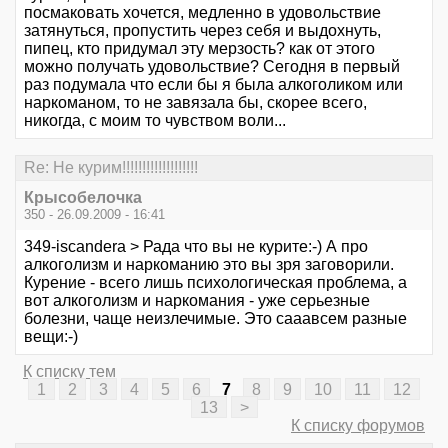
посмаковать хочется, медленно в удовольствие
затянуться, пропустить через себя и выдохнуть,
пипец, кто придумал эту мерзость? как от этого
можно получать удовольствие? Сегодня в первый
раз подумала что если бы я была алкоголиком или
наркоманом, то не завязала бы, скорее всего,
никогда, с моим то чувством воли...
Re: Не курим!!!!!!!!!!!!!!!!!!!
Крысобелочка
350 - 26.09.2009 - 16:41
349-iscandera > Рада что вы не курите:-) А про
алкоголизм и наркоманию это вы зря заговорили.
Курение - всего лишь психологическая проблема, а
вот алкоголизм и наркомания - уже серьезные
болезни, чаще неизлечимые. Это сааавсем разные
вещи:-)
К списку тем
1
2
3
4
5
6
7
8
9
10
11
12
13
>
К списку форумов