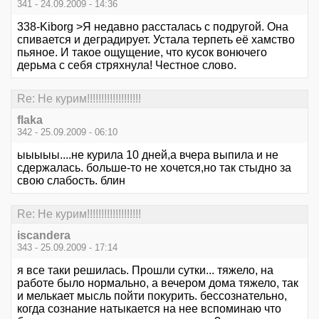
341 - 24.09.2009 - 14:36
338-Kiborg >Я недавно рассталась с подругой. Она
спивается и деградирует. Устала терпеть её хамство
пьяное. И такое ощущение, что кусок вонючего
дерьма с себя стряхнула! Честное слово.
Re: Не курим!!!!!!!!!!!!!!!!!!!
flaka
342 - 25.09.2009 - 06:10
ыыыыы....не курила 10 дней,а вчера выпила и не
сдержалась. больше-то не хочется,но так стыдно за
свою слабость. блин
Re: Не курим!!!!!!!!!!!!!!!!!!!
iscandera
343 - 25.09.2009 - 17:14
я все таки решилась. Прошли сутки... тяжело, на
работе было нормально, а вечером дома тяжело, так
и мелькает мысль пойти покурить. бессознательно,
когда сознание натыкается на нее вспоминаю что