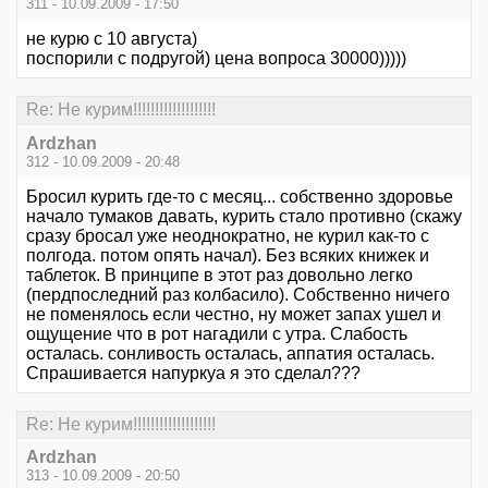
311 - 10.09.2009 - 17:50
не курю с 10 августа)
поспорили с подругой) цена вопроса 30000)))))
Re: Не курим!!!!!!!!!!!!!!!!!!!
Ardzhan
312 - 10.09.2009 - 20:48
Бросил курить где-то с месяц... собственно здоровье
начало тумаков давать, курить стало противно (скажу
сразу бросал уже неоднократно, не курил как-то с
полгода. потом опять начал). Без всяких книжек и
таблеток. В принципе в этот раз довольно легко
(пердпоследний раз колбасило). Собственно ничего
не поменялось если честно, ну может запах ушел и
ощущение что в рот нагадили с утра. Слабость
осталась. сонливость осталась, аппатия осталась.
Спрашивается напуркуа я это сделал???
Re: Не курим!!!!!!!!!!!!!!!!!!!
Ardzhan
313 - 10.09.2009 - 20:50