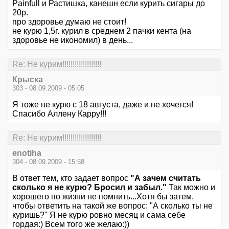
Painfull и Растишка, канешн если курить сигары до
20р.
про здоровье думаю не стоит!
не курю 1,5г. курил в среднем 2 пачки кента (на
здоровье не икономил) в день...
Re: Не курим!!!!!!!!!!!!!!!!!!!
Крыска
303 - 08.09.2009 - 05:05
Я тоже не курю с 18 августа, даже и не хочется!
Спасибо Аллену Карру!!!
Re: Не курим!!!!!!!!!!!!!!!!!!!
enotiha
304 - 08.09.2009 - 15:58
В ответ тем, кто задает вопрос
"А зачем считать
сколько я не курю? Бросил и забыл."
Так можно и
хорошего по жизни не помнить...Хотя бы затем,
чтобы ответить на такой же вопрос: "А сколько ты не
куришь?" Я не курю ровно месяц и сама себе
гордая:) Всем того же желаю:))