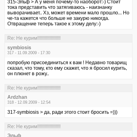
315-Эльф > А у меня почему-то наоборот:-) Стоит
тока представить что затягиваюсь - наизнанку
выворачивает.. Хз, может времени мало прошло... Но
че-та кажется что больше не закурю никогда.
Отвращение теперь такое к этому делу:-)
Re: Не курим!!!!!!!!!!!!!!!!!!!
symbiosis
317 - 11.09.2009 - 17:30
попробую присоединиться к вам ! Недавно товарищ
сказал, что тому, кто ему скажет, что я бросил курить,
он плюнет в рожу..
Re: Не курим!!!!!!!!!!!!!!!!!!!
Ardzhan
318 - 12.09.2009 - 12:54
317-symbiosis > да, ради этого стоит бросить =)))
Re: Не курим!!!!!!!!!!!!!!!!!!!
Эльф