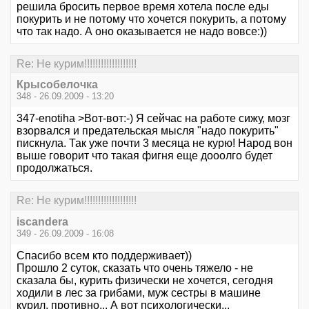
решила бросить первое время хотела после еды
покурить и не потому что хочется покурить, а потому
что так надо. А оно оказывается не надо вовсе:))
Re: Не курим!!!!!!!!!!!!!!!!!!!
Крысобелочка
348 - 26.09.2009 - 13:20
347-enotiha >Вот-вот:-) Я сейчас на работе сижу, мозг
взорвался и предательская мысля "надо покурить"
пискнула. Так уже почти 3 месяца не курю! Народ вон
выше говорит что такая фигня еще дооолго будет
продолжаться.
Re: Не курим!!!!!!!!!!!!!!!!!!!
iscandera
349 - 26.09.2009 - 16:08
Спасибо всем кто поддерживает))
Прошло 2 суток, сказать что очень тяжело - не
сказала бы, курить физически не хочется, сегодня
ходили в лес за грибами, муж сестры в машине
курил, противно... А вот психологически...