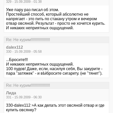
329 - 15.09.2009 - 01:38
Уже пару раз писал об этом.
Простейший способ, который абсолютно не
напрягает - это пить по стакану утром и вечером
отвар овсяной. Результат - просто не хочется курить.
И никаких неприятных ощщущений.
Re: Не курим!!!!!!!!!!!!!!!!!!!
dalex112
330 - 15.09.2009 - 05:58
...Бросите!!!
И никаких неприятных ощщущений.
100 пудов! Даже, если, насилуя себя, Вы закурите -
пара "затяжек" - и вЫбросите сигарету. (не "тянет").
Re: Не курим!!!!!!!!!!!!!!!!!!!
Лида
331 - 15.09.2009 - 06:30
330-dalex112 >А как делать этот овсяной отвар и где
купить овсянку?