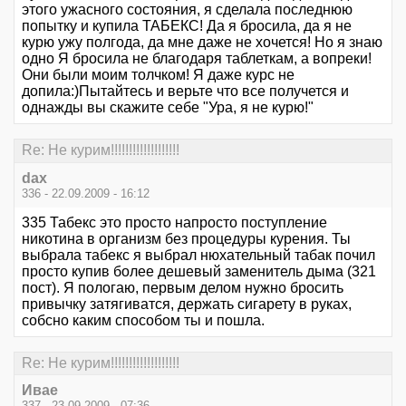
этого ужасного состояния, я сделала последнюю
попытку и купила ТАБЕКС! Да я бросила, да я не
курю ужу полгода, да мне даже не хочется! Но я знаю
одно Я бросила не благодаря таблеткам, а вопреки!
Они были моим толчком! Я даже курс не
допила:)Пытайтесь и верьте что все получется и
однажды вы скажите себе "Ура, я не курю!"
Re: Не курим!!!!!!!!!!!!!!!!!!!
dax
336 - 22.09.2009 - 16:12
335 Табекс это просто напросто поступление
никотина в организм без процедуры курения. Ты
выбрала табекс я выбрал нюхательный табак почил
просто купив более дешевый заменитель дыма (321
пост). Я пологаю, первым делом нужно бросить
привычку затягиватся, держать сигарету в руках,
собсно каким способом ты и пошла.
Re: Не курим!!!!!!!!!!!!!!!!!!!
Ивае
337 - 23.09.2009 - 07:36