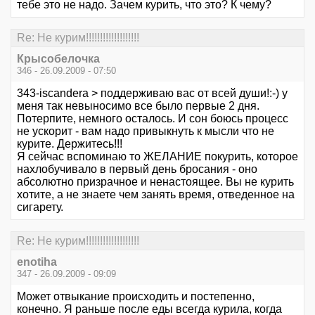
тебе это не надо. Зачем курить, что это? К чему?
Re: Не курим!!!!!!!!!!!!!!!!!!!
Крысобелочка
346 - 26.09.2009 - 07:50
343-iscandera > поддерживаю вас от всей души!:-) у
меня так невыносимо все было первые 2 дня.
Потерпите, немного осталось. И сон боюсь процесс
не ускорит - вам надо привыкнуть к мысли что не
курите. Держитесь!!!
Я сейчас вспоминаю то ЖЕЛАНИЕ покурить, которое
нахлобучивало в первый день бросания - оно
абсолютно призрачное и ненастоящее. Вы не курить
хотите, а не знаете чем занять время, отведенное на
сигарету.
Re: Не курим!!!!!!!!!!!!!!!!!!!
enotiha
347 - 26.09.2009 - 09:09
Может отвыкание происходить и постепенно,
конечно. Я раньше после еды всегда курила, когда