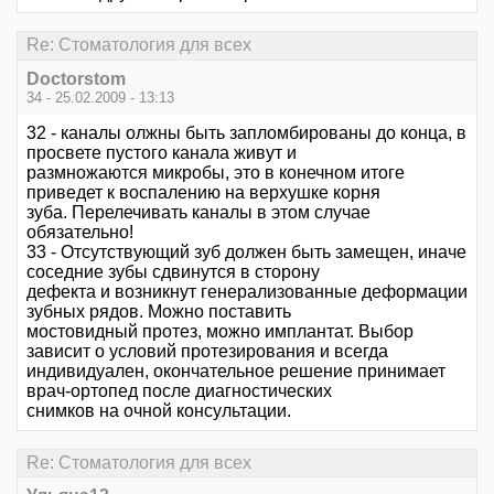
Re: Стоматология для всех
Doctorstom
34 - 25.02.2009 - 13:13
32 - каналы олжны быть запломбированы до конца, в
просвете пустого канала живут и
размножаются микробы, это в конечном итоге
приведет к воспалению на верхушке корня
зуба. Перелечивать каналы в этом случае
обязательно!
33 - Отсутствующий зуб должен быть замещен, иначе
соседние зубы сдвинутся в сторону
дефекта и возникнут генерализованные деформации
зубных рядов. Можно поставить
мостовидный протез, можно имплантат. Выбор
зависит о условий протезирования и всегда
индивидуален, окончательное решение принимает
врач-ортопед после диагностических
снимков на очной консультации.
Re: Стоматология для всех