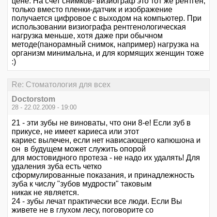
цене. На счет снимков- визиограф это тот же рентген,
только вместо пленки-датчик и изображение
получается цифровое с выходом на компьютер. При
использовании визиографа рентгенологическая
нагрузка меньше, хотя даже при обычном
методе(панорамный снимок, например) нагрузка на
организм минимальна, и для кормящих женщин тоже
:)
Re: Стоматология для всех
Doctorstom
28 - 22.02.2009 - 19:00
21 - эти зубы не виноваты, что они 8-е! Если зуб в
прикусе, не имеет кариеса или этот
кариес вылечен, если нет нависающего капюшона и
он в будущем может служить опорой
для мостовидного протеза - не надо их удалять! Для
удаления зуба есть четко
сформулированные показания, и принадлежность
зуба к числу "зубов мудрости" таковым
никак не является.
24 - зубы лечат практически все люди. Если Вы
живете не в глухом лесу, поговорите со