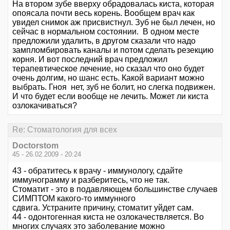
На втором зубе вверху обрадовалась киста, которая
опоясала почти весь корень. Вообщем врач как
увидел снимок аж присвистнул. Зуб не был лечен, но
сейчас в нормальном состоянии. В одном месте
предложили удалить, в другом сказали что надо
зампломбировать каналы и потом сделать резекцию
корня. И вот последний врач предложил
терапевтическое лечение, но сказал что оно будет
очень долгим, но шанс есть. Какой вариант можно
выбрать. Гноя нет, зуб не болит, но слегка подвижен.
И что будет если вообще не лечить. Может ли киста
озлокачиваться?
Re: Стоматология для всех
Doctorstom
45 - 26.02.2009 - 20:24
43 - обратитесь к врачу - иммунологу, сдайте
иммунограмму и разберитесь, что не так.
Стоматит - это в подавляющем большинстве случаев
СИМПТОМ какого-то иммунного
сдвига. Устраните причину, стоматит уйдет сам.
44 - одонтогенная киста не озлокачествляется. Во
многих случаях это заболевание можно