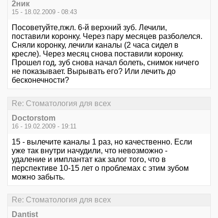
2ник
15 - 18.02.2009 - 08:43
Посоветуйте,пжл. 6-й верхний зуб. Лечили,
поставили коронку. Через пару месяцев разболелся.
Сняли коронку, лечили каналы (2 часа сидел в
кресле). Через месяц снова поставили коронку.
Прошел год, зуб снова начал болеть, снимок ничего
не показывает. Вырывать его? Или лечить до
бесконечности?
Re: Стоматология для всех
Doctorstom
16 - 19.02.2009 - 19:11
15 - вылечите каналы 1 раз, но качественно. Если
уже так внутри начудили, что невозможно -
удаление и имплантат как залог того, что в
перспективе 10-15 лет о проблемах с этим зубом
можно забыть.
Re: Стоматология для всех
Dantist