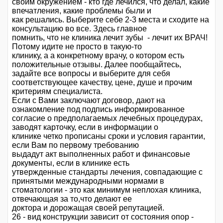
своим окружением - кто где лечился, что делал, какие
впечатления, какие проблемы были и
как решались. Выберите себе 2-3 места и сходите на
консультацию во все. Здесь главное
помнить, что не клиника лечит зубы - лечит их ВРАЧ!
Потому идите не просто в такую-то
клинику, а а конкретному врачу, о котором есть
положительные отзывы. Далее пообщайтесь,
задайте все вопросы и выберите для себя
соответствующее качеству, цене, душе и прочим
критериям специалиста.
Если с Вами заключают договор, дают на
ознакомление под подпись информированное
согласие о предполагаемых лечебных процедурах,
заводят карточку, если в информации о
клинике четко прописаны сроки и условия гарантии,
если Вам по первому требованию
выдадут акт выполненных работ и финансовые
документы, если в клинике есть
утвержденные стандарты лечения, совпадающие с
принятыми международными нормами в
стоматологии - это как минимум неплохая клиника,
отвечающая за то,что делают ее
доктора и дорожащая своей репутацией.
26 - вид конструкции зависит от состояния опор -