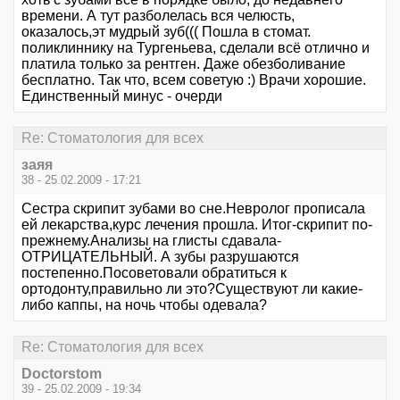
времени. А тут разболелась вся челюсть,
оказалось,эт мудрый зуб((( Пошла в стомат.
поликлиннику на Тургеньева, сделали всё отлично и
платила только за рентген. Даже обезболивание
бесплатно. Так что, всем советую :) Врачи хорошие.
Единственный минус - очерди
Re: Стоматология для всех
заяя
38 - 25.02.2009 - 17:21
Сестра скрипит зубами во сне.Невролог прописала
ей лекарства,курс лечения прошла. Итог-скрипит по-
прежнему.Анализы на глисты сдавала-
ОТРИЦАТЕЛЬНЫЙ. А зубы разрушаются
постепенно.Посоветовали обратиться к
ортодонту,правильно ли это?Существуют ли какие-
либо каппы, на ночь чтобы одевала?
Re: Стоматология для всех
Doctorstom
39 - 25.02.2009 - 19:34