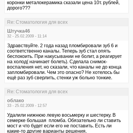
коронки металокерамика сказали цена 10т. рублей,
дорого???
Re: Стоматология для всех
Штучка46
32 - 25.02.2009 - 11:14
Здравствуйте. 2 года назад пломбировали зуб 6 и
соответственно каналы. Теперь зуб стал опять
беспокоить. При накусывании не болит, а реагирует
на холод( начинает болеть). Сделала снимок-
воспаления нет, но сказали, что каналы не до конца
запломбировали. Чем это опасно? Не хотелось бы
ещё раз зуб сверлить, стенки уж больно тонкие.
Re: Стоматология для всех
облако
33 - 25.02.2009 - 12:57
Удалили нижнюю левую восьмерку и шестерку. В
семeрке большая пломба. Обязательно ли ставить
мост и что будет если его не поставить. Есть ли
какие-то другие варианты решения.