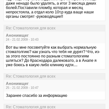
даже ненадо было удалять, а итог 3 месяца диких
болей.Поставили пломбу, которая и месяц
непростояла, а отдал коло 10т.р куда ваще наши
органы смотрят -руководящие!!
Re: Стоматология для всех
Анонимщег
24 - 21.02.2009 - 10:43
Вот вы мне посоветуйте как выбрать нормальную
стоматолгию? как узнать что тебя не дурят? Что, из-
за этого постоянно по разным стоматологиям
шляться? До Краснодара далековато, а в Анапе я
уже боюсь в какую либо клинику идти....
Re: Стоматология для всех
Анонимщег
25 - 21.02.2009 - 10:47
Заранее спасибо за информацию
Re: Стоматология для всех