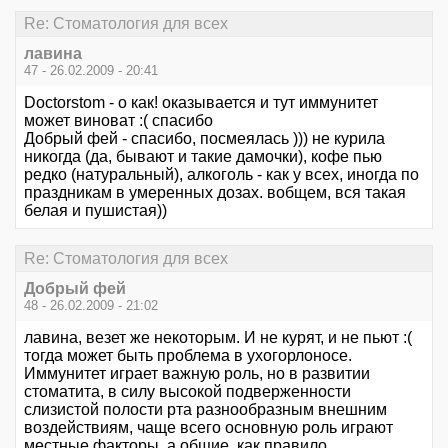
Re: Стоматология для всех
лавина
47 - 26.02.2009 - 20:41
Doctorstom - о как! оказывается и тут иммунитет
может виноват :( спасибо
Добрый фей - спасибо, посмеялась ))) не курила
никогда (да, бывают и такие дамочки), кофе пью
редко (натуральный), алкоголь - как у всех, иногда по
праздникам в умеренных дозах. вобщем, вся такая
белая и пушистая))
Re: Стоматология для всех
Добрый фей
48 - 26.02.2009 - 21:02
лавина, везет же некоторым. И не курят, и не пьют :(
тогда может быть проблема в ухогорлоносе.
Иммунитет играет важную роль, но в развитии
стоматита, в силу высокой подверженности
слизистой полости рта разнообразным внешним
воздействиям, чаще всего основную роль играют
местные факторы, а общие, как правило,