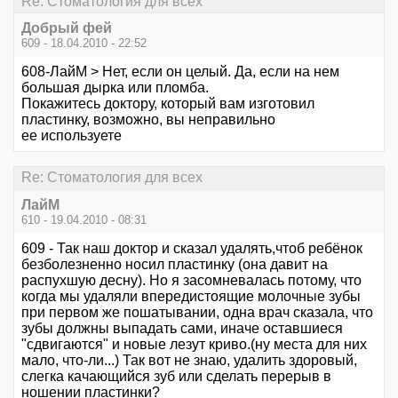
Re: Стоматология для всех
Добрый фей
609 - 18.04.2010 - 22:52
608-ЛайМ > Нет, если он целый. Да, если на нем
большая дырка или пломба.
Покажитесь доктору, который вам изготовил
пластинку, возможно, вы неправильно
ее используете
Re: Стоматология для всех
ЛайМ
610 - 19.04.2010 - 08:31
609 - Так наш доктор и сказал удалять,чтоб ребёнок
безболезненно носил пластинку (она давит на
распухшую десну). Но я засомневалась потому, что
когда мы удаляли впередистоящие молочные зубы
при первом же пошатывании, одна врач сказала, что
зубы должны выпадать сами, иначе оставшиеся
"сдвигаются" и новые лезут криво.(ну места для них
мало, что-ли...) Так вот не знаю, удалить здоровый,
слегка качающийся зуб или сделать перерыв в
ношении пластинки?