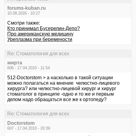
forums-kuban.ru
10.08.2026 - 10:27
Смотри также:
Кто принимал Бусерелин-Депо?
Про американскую медицину
Уреплазма при беремености
Re: Стоматология для всех
мирта
606 - 17.04.2010 - 11:54
512-Doctorstom > а насколько в такой ситуации
можно полагаться на мнение челюстно-лицевого
хирурга? или челюстно-лицевой хирург и хирург
стоматолог в принципе -одно и то же и первым
делом надо обращаться все же к ортопеду?
Re: Стоматология для всех
Doctorstom
607 - 17.04.2010 - 20:39