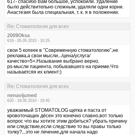
617- спасибо Вам большое, успокоили. Удаление
было действительно сложным, удаляли одни корни.
Анастезия была специальная, т. к. я в положении.
Re: Стоматология для всех
2009Oksa
619 - 05.05.2010 - 10:25
свои 5 копеек в "Современную стоматологию",не
реклама,а свои мысли.../цена/услуга/
качество=5+.Называние выбрано верно.
ps-мысли пациента, побывавшего на приеме.Что
называетсяя их клиент:)
Re: Стоматология для всех
nenavijumed
620 - 19.05.2010 - 19:45
уважаемый STOMATOLOG щетка и паста от
кровоточащих дёсен это конечно славно,вот только
вопрос что вы хотите этим добиться? убрать причину
или следствие,если следствие то вы правы только
толку?...это не лечение,для начала надо