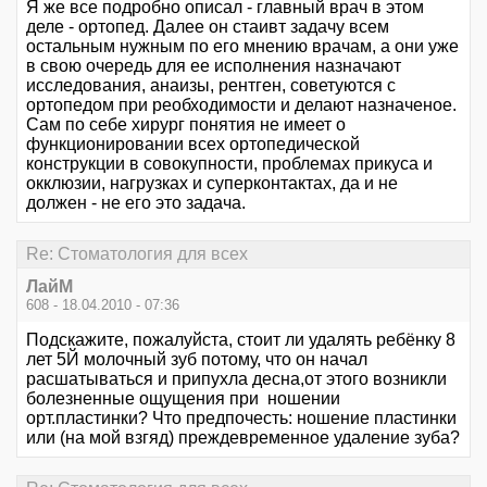
Я же все подробно описал - главный врач в этом
деле - ортопед. Далее он стаивт задачу всем
остальным нужным по его мнению врачам, а они уже
в свою очередь для ее исполнения назначают
исследования, анаизы, рентген, советуются с
ортопедом при реобходимости и делают назначеное.
Сам по себе хирург понятия не имеет о
функционировании всех ортопедической
конструкции в совокупности, проблемах прикуса и
окклюзии, нагрузках и суперконтактах, да и не
должен - не его это задача.
Re: Стоматология для всех
ЛайМ
608 - 18.04.2010 - 07:36
Подскажите, пожалуйста, стоит ли удалять ребёнку 8
лет 5Й молочный зуб потому, что он начал
расшатываться и припухла десна,от этого возникли
болезненные ощущения при ношении
орт.пластинки? Что предпочесть: ношение пластинки
или (на мой взгяд) преждевременное удаление зуба?