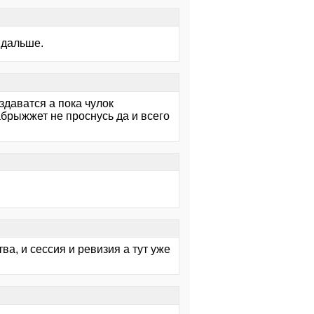
е дальше.
здаватся а пока чулок
абрыжжет не проснусь да и всего
ва, и сессия и ревизия а тут уже