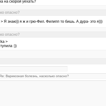
а на скорой уехать?
ько опасно?
> Я знаю)) я ж и грю-Фил. Филипп то бишь. А дура- это я)))
ько опасно?
ka >
тупила :))