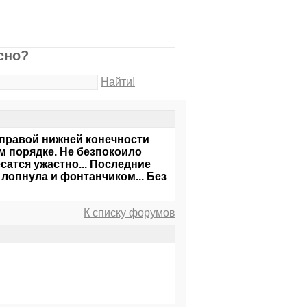
сно?
Найти!
ь правой нижней конечности
м порядке. Не безпокоило
есатся ужастно... Последние
н лопнула и фонтанчиком... Без
К списку форумов