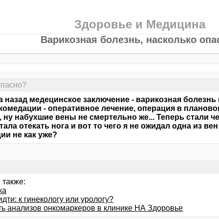
Здоровье и Медицина
Варикозная болезнь, насколько опа
опасно?
да назад медецинское заключение - варикозная болезн
екомедации - оперативное лечение, операция в планово
, ну набухшие вены не смертельно же... Теперь стали ч
стала отекать нога и вот то чего я не ожидал одна из ве
ии не как уже?
 также:
ка
идти: к гинекологу или урологу?
ть анализов онкомаркеров в клинике НА Здоровье