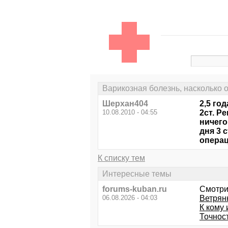
Варикозная болезнь, насколько 
Шерхан404
2,5 го
10.08.2010 - 04:55
2ст. Р
ничего
дня 3 
операц
К списку тем
Интересные темы
forums-kuban.ru
Смотри
06.08.2026 - 04:03
Ветрян
К кому 
Точнос