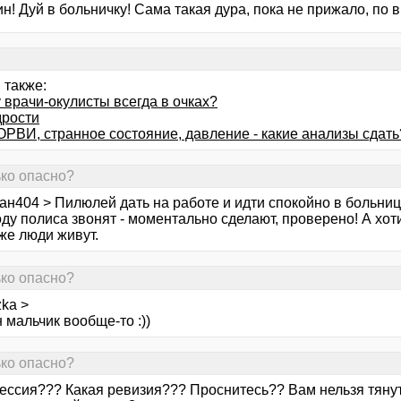
н! Дуй в больничку! Сама такая дура, пока не прижало, по 
 также:
 врачи-окулисты всегда в очках?
дрости
ОРВИ, странное состояние, давление - какие анализы сдать
ько опасно?
н404 > Пилюлей дать на работе и идти спокойно в больницу
ду полиса звонят - моментально сделают, проверено! А хоти
же люди живут.
ько опасно?
ka >
мальчик вообще-то :))
ько опасно?
ессия??? Какая ревизия??? Проснитесь?? Вам нельзя тянуть!