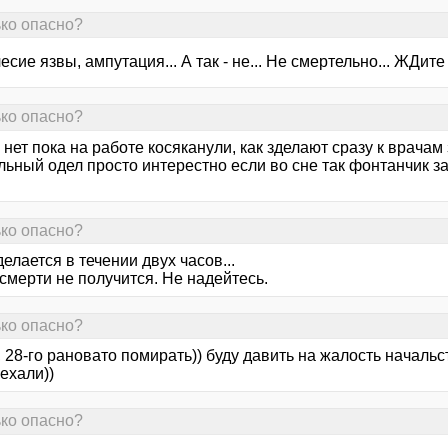
ько опасно?
сие язвы, ампутация... А так - не... Не смертельно... ЖДит
ько опасно?
нет пока на работе косяканули, как зделают сразу к врачам 
льный одел просто интерестно если во сне так фонтанчик з
ько опасно?
елается в течении двух часов...
смерти не получится. Не надейтесь.
ько опасно?
, 28-го рановато помирать)) буду давить на жалость начальст
ехали))
ько опасно?