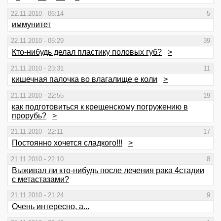
22.11.2010 - 06:14
5
иммунитет
22.11.2010 - 05:29
39
Кто-нибудь делал пластику половых губ?
>
21.11.2010 - 23:31
11
кишечная палочка во влагалище е коли
>
21.11.2010 - 22:55
19
как подготовиться к крещенскому погружению в
прорубь?
>
21.11.2010 - 22:11
17
Постоянно хочется сладкого!!!
>
21.11.2010 - 22:10
8
Выживал ли кто-нибудь после лечения рака 4стадии
с метастазами?
21.11.2010 - 21:24
9
Очень интересно, а...