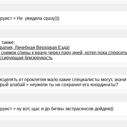
руист > Не увидела сразу)))
 также:
рапия, Лечебная Верховая Езда!
снимок спины к врачу через пару дней, хотел пока спросить
ссирующая близорукость
исцелять от проклятия мало какие специалисты могут, значи
трый алабай > неужели ты не сохранил его координаты?
руист > ну вот, щас и до битвы экстрасенсов дойдем))