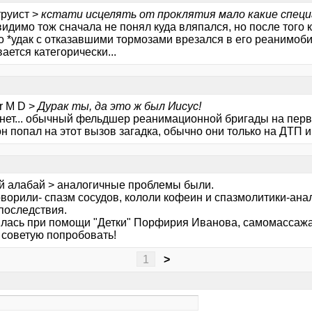
труист >
кстати исцелять от проклятия мало какие спец
идимо тож сначала не понял куда вляпался, но после того 
о *удак с отказавшими тормозами врезался в его реанимоби
ается категорически...
er M D >
Дурак ты, да это ж был Иисус!
 нет... обычный фельдшер реанимационной бригады на перв
он попал на этот вызов загадка, обычно они только на ДТП 
й алабай > аналогичные проблемы были.
ворили- спазм сосудов, кололи кофеин и спазмолитики-анал
последствия.
лась при помощи "Детки" Порфирия Иванова, самомассажа 
- советую попробовать!
1
>