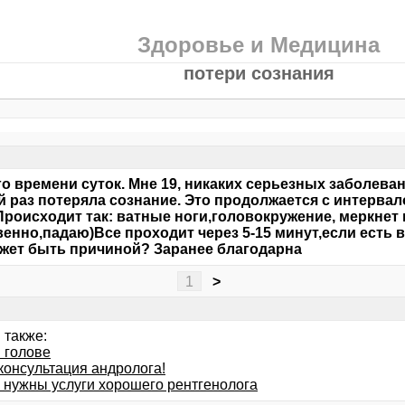
Здоровье и Медицина
потери сознания
о времени суток. Мне 19, никаких серьезных заболевани
 раз потеряла сознание. Это продолжается с интервал
Происходит так: ватные ноги,головокружение, меркнет в
венно,падаю)Все проходит через 5-15 минут,если есть 
жет быть причиной? Заранее благодарна
1
>
 также:
 голове
консультация андролога!
 нужны услуги хорошего рентгенолога