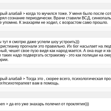
рый алабай > когда то мучился тоже. У меня было после со
ерял сознание периодически. Врачи ставили ВСД, синкопаль
е упомню. К знахарям не ходил, с возрастом само прошло.
ы тут я смотрю даже успели шоу устроить)))
христианку прогнали это правильно. Их бог насылает на лю
ый, чешет свое пузо видя как народ мается. А она еще и хв
 таких надо подвергать остракизму - это как полицаи на о
ории.
рый алабай > Тогда это , скорее всего, психологическая пр
ог/психотерапевт вам в помощь.
en > да его уже знахарь полечил от проклятия)))