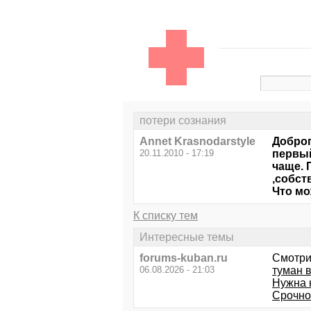
потери сознания
Annet Krasnodarstyle
Доброг
20.11.2010 - 17:19
первый
чаще. 
,собст
Что мо
К списку тем
Интересные темы
forums-kuban.ru
Смотри
06.08.2026 - 21:03
туман в
Нужна 
Срочно