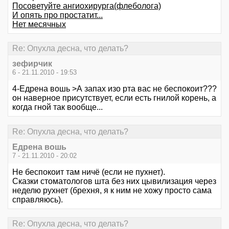
Посоветуйте ангиохирурга(флеболога)
И опять про простатит...
Нет месячных
Re: Опухла десна, что делать?
зефирчик
6 - 21.11.2010 - 19:53
4-Едрена вошь >А запах изо рта вас не беспокоит???
он наверное присутствует, если есть гнилой корень, а
когда гной так вообще...
Re: Опухла десна, что делать?
Едрена вошь
7 - 21.11.2010 - 20:02
Не беспокоит там ничё (если не пухнет).
Сказки стоматологов шта без них цывилизация через
неделю рухнет (брехня, я к ним не хожу просто сама
справляюсь).
Re: Опухла десна, что делать?