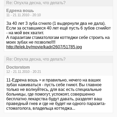
Re: Опухла десна, что делать?
Едрена вошь
11 - 21.11.2010 - 20:10
За 40 лет 3 зуба сгнило (1 выдернули два не дала).
Если за оставшиеся 40 лет ещё пусть 6 зубов сгнийот
- на мой век хватит.
А паразитам стаматологам коттеджи себе строить на
моих зубах не позволю!!!!
http://telek.by/movie/kadr/2607/51785.jpg
Re: Опухла десна, что делать?
Doctorstom
12 - 21.11.2010 - 20:21
11-Едрена вошь > и правильно, нечего на ваших
зубах наживаться - пусть себе гниют. Вы главное
только не волнуйтесь, для вас есть специальные
больницы, где помогут, успокоят, совершенно
бесплатно лекарства будут давать, разделят ваш
праведный гнев и где не будет ни одного паразита-
стоматолога, владельца коттеджа...