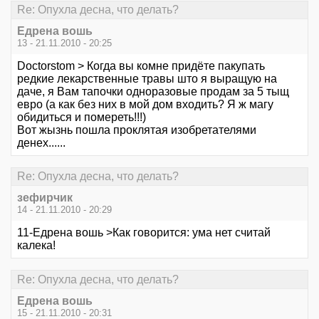
Re: Опухла десна, что делать?
Едрена вошь
13 - 21.11.2010 - 20:25
Doctorstom > Когда вы комне придёте пакупать
редкие лекарственные травы што я выращую на
даче, я Вам тапочки одноразовые продам за 5 тыщ
евро (а как без них в мой дом входить? Я ж магу
обидиться и помереть!!!)
Вот жызнь пошла проклятая изобретателями
денех......
Re: Опухла десна, что делать?
зефирчик
14 - 21.11.2010 - 20:29
11-Едрена вошь >Как говорится: ума нет считай
калека!
Re: Опухла десна, что делать?
Едрена вошь
15 - 21.11.2010 - 20:31