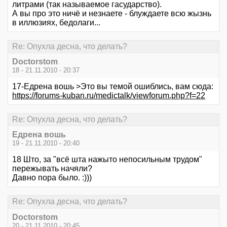
литрами (так называемое гасударство).
А вы про это ничё и незнаете - блуждаете всю жызнь
в иллюзиях, бедолаги...
Re: Опухла десна, что делать?
Doctorstom
18 - 21.11.2010 - 20:37
17-Едрена вошь >Это вы темой ошиблись, вам сюда:
https://forums-kuban.ru/medictalk/viewforum.php?f=22
Re: Опухла десна, что делать?
Едрена вошь
19 - 21.11.2010 - 20:40
18 Што, за "всё шта нажыто непосильным трудом"
пережывать начяли?
Давно пора было. :)))
Re: Опухла десна, что делать?
Doctorstom
20 - 21.11.2010 - 20:45