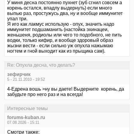
У миня десна постоянно пухнет (зуб сгнил совсем а
корень остался, впадлу выдернуть) если много
выпью раз, простужусь два, ну и вообще иммунитет
упал три.
Я иго как лакмус использую - опух, значить надо
иммунитет подшаманить (настойка эхинацеи,
женьшеня, родиолы или чего то подобного, не пить
водки, только кифир, и вообще здоровый образ
жызни вести - если сильно уж опухла нажымаю
ногтем и гной выходит как из прыщика сам).
Re: Опухла десна, что делать?
зефирчик
5 - 21.11.2010 - 19:52
4-Едрена вошь >ну вы даете! Выдерните корень, да
забудьте про него раз и на всегда!
Интересные темы
forums-kuban.ru
07.08.2026 - 15:11
Смотри также: