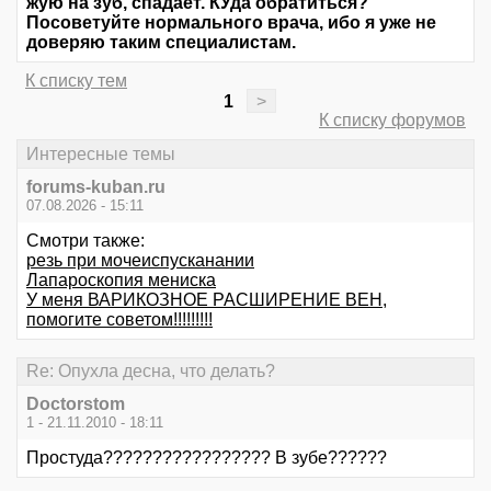
жую на зуб, спадает. КУда обратиться?
Посоветуйте нормального врача, ибо я уже не
доверяю таким специалистам.
К списку тем
1
>
К списку форумов
Интересные темы
forums-kuban.ru
07.08.2026 - 15:11
Смотри также:
резь при мочеиспусканании
Лапароскопия мениска
У меня ВАРИКОЗНОЕ РАСШИРЕНИЕ ВЕН,
помогите советом!!!!!!!!!
Re: Опухла десна, что делать?
Doctorstom
1 - 21.11.2010 - 18:11
Простуда????????????????? В зубе??????