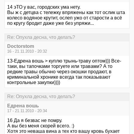
14 эТО у вас, городских ума нету.
Вы ж с детцва с тележку впряжены как тот ослик шта
колесо водяное крутит, ослеп ужо от старости а всё
по кругу бродит даже уже без упряжи...
Re: Опухла десна, что делать?
Doctorstom
16 - 21.11.2010 - 20:32
13-Едрена вошь > куплю трынь-траву оптом))) Все-
таки, вы тапочками торгуете или травами? А то
редкие травы обычно через окошки продают, в
криминальной хронике всегда так показывают
контрольные закупки))))
Re: Опухла десна, что делать?
Едрена вошь
17 - 21.11.2010 - 20:34
16 Да я безвас не помру.
А вы без меня скорей всего. :)
Хотя это неваша вина а тех кто вашу кровь бухает