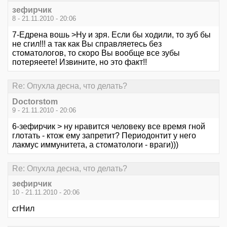
зефирчик
8 - 21.11.2010 - 20:06
7-Едрена вошь >Ну и зря. Если бы ходили, то зуб бы
не сгил!!! а так как Вы справляетесь без
стоматологов, то скоро Вы вообще все зубы
потеряеете! Извините, но это факт!!
Re: Опухла десна, что делать?
Doctorstom
9 - 21.11.2010 - 20:06
6-зефирчик > ну нравится человеку все время гной
глотать - ктож ему запретит? Периодонтит у него
лакмус иммунитета, а стоматологи - враги)))
Re: Опухла десна, что делать?
зефирчик
10 - 21.11.2010 - 20:06
сгНил