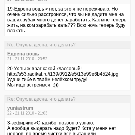
19-Едрена вошь > нет, за это я не переживаю. Но
очень сильно расстроился, что вы не дадите мне на
ваших зубах много денег заработать. Как мне теперь
жить, на ком зарабатывать??? Всю ночь теперь буду
плакать.
Re: Опухла десна, что делать?
Едрена вошь
21 - 21.11.2010 - 20:52
20 Ух ты ж враг какой классовый!
http://s53.radikal.ru/i139/0912/e5/13e99e6b4524.jpg
Удачи тибе в тваём нелёхком труду!
Мы ищо встреимся. :)))
Re: Опухла десна, что делать?
yuniastrum
22 - 21.11.2010 - 21:03
3-зефирчик >Спасибо, позвоню узнаю.
А вообще выдерать надо будет? Кста у меня нет
нервов, во время чистки все вытащили.