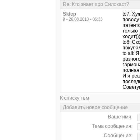
Re: Кто знает про Силокаст?
Sklep
to7: Ху
9 - 26.08.2010 - 06:33
поводу 
патент
только 
ходит))
to8: Ск
покупа
to all:
разног
гармона
полная 
И я реш
послед
Советую
К списку тем
Добавить новое сообщение
Ваше имя:
Тема сообщения:
Сообщение: