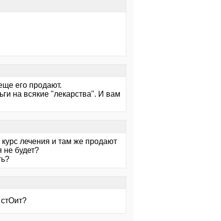
еще его продают.
ги на всякие "лекарства". И вам
 курс лечения и там же продают
я не будет?
ть?
 стОит?