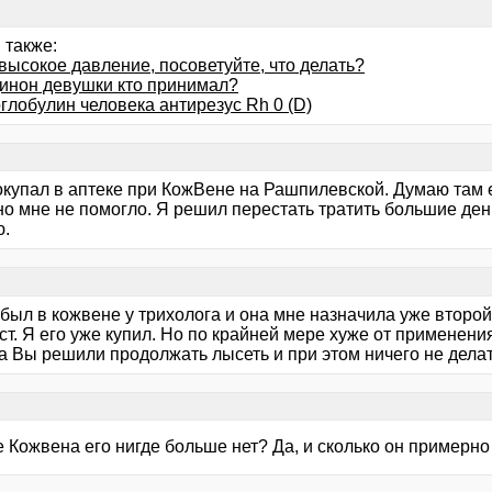
 также:
высокое давление, посоветуйте, что делать?
инон девушки кто принимал?
глобулин человека антирезус Rh 0 (D)
покупал в аптеке при КожВене на Рашпилевской. Думаю там 
о мне не помогло. Я решил перестать тратить большие день
ю.
был в кожвене у трихолога и она мне назначила уже второй
т. Я его уже купил. Но по крайней мере хуже от применени
 а Вы решили продолжать лысеть и при этом ничего не дела
 Кожвена его нигде больше нет? Да, и сколько он примерно