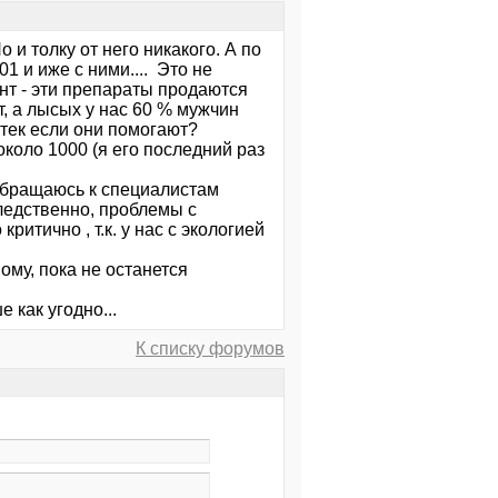
 и толку от него никакого. А по
1 и иже с ними.... Это не
т - эти препараты продаются
т, а лысых у нас 60 % мужчин
птек если они помогают?
около 1000 (я его последний раз
и обращаюсь к специалистам
ледственно, проблемы с
ритично , т.к. у нас с экологией
ому, пока не останется
 как угодно...
К списку форумов