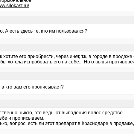
 гормональное.
ww.silokast.ru/
. А есть здесь те, кто им пользовался?
к хотите его приобрести, через инет, т.к. в городе в продаже 
бы хотела испробовать его на себе... Но отзывы противоре
 а кто вам его прописывает?
ственно, никто, это ведь, от выпадения волос средство...
ебе и прописываем.
ько, вопрос, есть ли этот препарат в Краснодаре в продаже, 