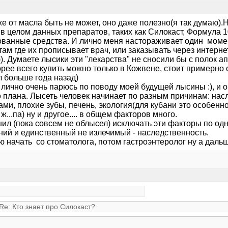
же от масла быть не может, оно даже полезно(я так думаю).Но
в целом данных препаратов, таких как Силокаст, Формула 10
ованные средства. И лично меня настораживает один момен
там где их прописывает врач, или заказывать через интерне
)). Думаете лысики эти "лекарства" не сносили бы с полок а
орее всего купить можно только в Кожвене, стоит примерно 
л больше года назад)
 Я лично очень парюсь по поводу моей будущей лысины :), 
о плана. Лысеть человек начинает по разным причинам: нас
ми, плохие зубы, печень, экология(для кубани это особенно к
ж...па) ну и другое.... в общем факторов много.
ил (пока совсем не облысел) исключать эти факторы по одн
ний и единственный не излечимый - наследственность.
 начать со стоматолога, потом гастроэнтеролог ну а дальше