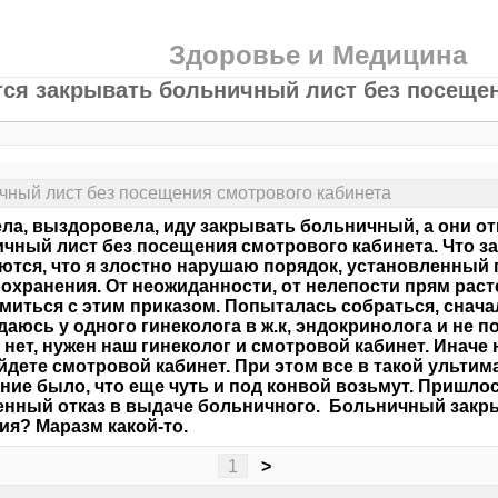
Здоровье и Медицина
ся закрывать больничный лист без посещен
чный лист без посещения смотрового кабинета
ла, выздоровела, иду закрывать больничный, а они о
чный лист без посещения смотрового кабинета. Что за
тся, что я злостно нарушаю порядок, установленный
охранения. От неожиданности, от нелепости прям рас
миться с этим приказом. Попыталась собраться, снача
аюсь у одного гинеколога в ж.к, эндокринолога и не по
- нет, нужен наш гинеколог и смотровой кабинет. Иначе
йдете смотровой кабинет. При этом все в такой ульти
ие было, что еще чуть и под конвой возьмут. Пришлос
нный отказ в выдаче больничного. Больничный закрыли
ия? Маразм какой-то.
1
>