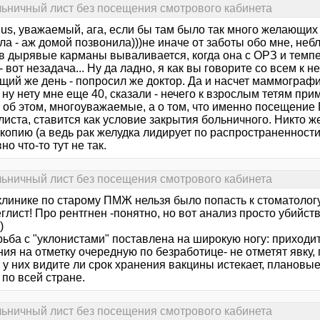
льничный лист без посещения смотрового кабинета
nus, уважаемый, ага, если бы там было так много желающих
а - аж домой позвонила)))не иначе от заботы обо мне, небл
 в дырявые карманы вываливается, когда она с ОРЗ и темпе
- вот незадача... Ну да ладно, я как вы говорите со всем к 
щий же день - попросил же доктор. Да и насчет маммографи
 ну нету мне еще 40, сказали - нечего к взрослым тетям при
е об этом, многоуважаемые, а о том, что именно посещение
иста, ставится как условие закрытия больничного. Никто же
копию (а ведь рак желудка лидирует по распространенности
но что-то тут не так.
льничный лист без посещения смотрового кабинета
линике по старому ПМЖ нельзя было попасть к стоматологу
глист! Про рентгнен -понятно, но вот анализ просто убийс
)
ьба с "уклонистами" поставлена на широкую ногу: приходит
ия на отметку очередную по безработице- не отметят явку,
 у них видите ли срок хранения вакцины истекает, плановые
по всей стране.
льничный лист без посещения смотрового кабинета