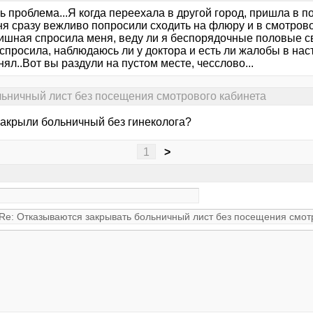
 проблема...Я когда переехала в другой город, пришла в п
ня сразу вежливо попросили сходить на флюру и в смотрово
ишная спросила меня, веду ли я беспорядочные половые свя
спросила, наблюдаюсь ли у доктора и есть ли жалобы в нас
нял..Вот вы раздули на пустом месте, чесслово...
льничный лист без посещения смотрового кабинета
 закрыли больничный без гинеколога?
1
>