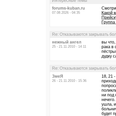
Интересные темы
forums-kuban.ru
Смотри
07.08.2026 - 04:35
Какой 
Прейск
Группа 
Re: Отказываются закрывать бо
нежный ангел
вы что,
25 - 21.11.2010 - 14:11
рака в
пёстрый
дудку 
Re: Отказываются закрывать бо
ЗмеЯ
18, 21 
26 - 21.11.2010 - 15:36
приход
попроси
поликл
ни под 
нечего.
ушла, и
больнич
будет п