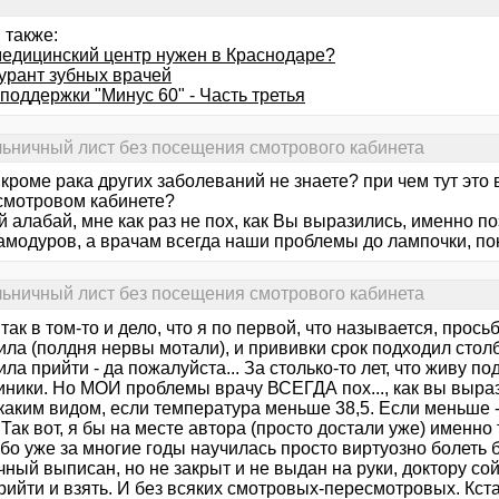
 также:
медицинский центр нужен в Краснодаре?
урант зубных врачей
поддержки "Минус 60" - Часть третья
льничный лист без посещения смотрового кабинета
 кроме рака других заболеваний не знаете? при чем тут это
 смотровом кабинете?
 алабай, мне как раз не пох, как Вы выразились, именно по
самодуров, а врачам всегда наши проблемы до лампочки, по
льничный лист без посещения смотрового кабинета
- так в том-то и дело, что я по первой, что называется, прос
ила (полдня нервы мотали), и прививки срок подходил стол
ла прийти - да пожалуйста... За столько-то лет, что живу 
иники. Но МОИ проблемы врачу ВСЕГДА пох..., как вы выра
каким видом, если температура меньше 38,5. Если меньше -
 Так вот, я бы на месте автора (просто достали уже) именно 
бо уже за многие годы научилась просто виртуозно болеть 
ный выписан, но не закрыт и не выдан на руки, доктору сой
рийти и взять. И без всяких смотровых-пересмотровых. Кс