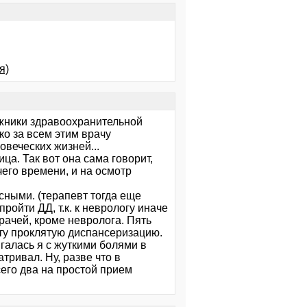
я)
ожники здравоохранительной
ко за всем этим врачу
овеческих жизней...
ца. Так вот она сама говорит,
его времени, и на осмотр
асными. (терапевт тогда еще
ройти ДД, т.к. к неврологу иначе
врачей, кроме невролога. Пять
эту проклятую диспансеризацию.
галась я с жуткими болями в
атривал. Ну, разве что в
сего два на простой прием