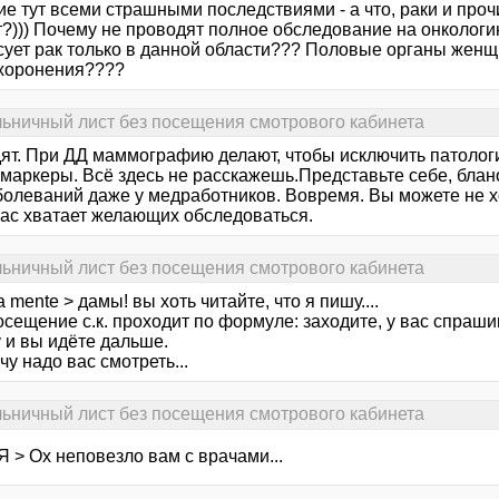
е тут всеми страшными последствиями - а что, раки и проч
))) Почему не проводят полное обследование на онкологию,
сует рак только в данной области??? Половые органы женщ
хоронения????
льничный лист без посещения смотрового кабинета
ят. При ДД маммографию делают, чтобы исключить патолог
омаркеры. Всё здесь не расскажешь.Представьте себе, бла
болеваний даже у медработников. Вовремя. Вы можете не хо
Вас хватает желающих обследоваться.
льничный лист без посещения смотрового кабинета
 mente > дамы! вы хоть читайте, что я пишу....
осещение с.к. проходит по формуле: заходите, у вас спраш
 и вы идёте дальше.
чу надо вас смотреть...
льничный лист без посещения смотрового кабинета
 > Ох неповезло вам с врачами...