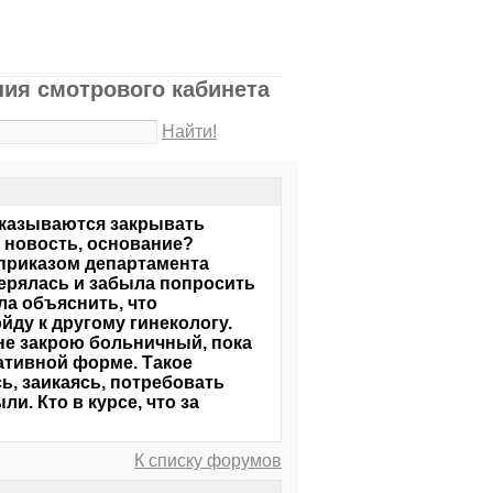
ия смотрового кабинета
Найти!
тказываются закрывать
 новость, основание?
 приказом департамента
терялась и забыла попросить
ла объяснить, что
йду к другому гинекологу.
 не закрою больничный, пока
мативной форме. Такое
ь, заикаясь, потребовать
. Кто в курсе, что за
К списку форумов