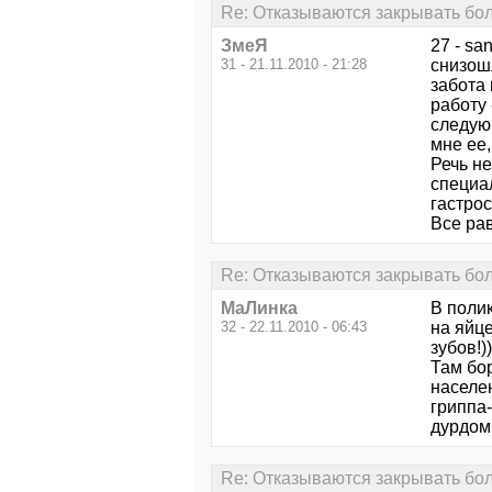
Re: Отказываются закрывать бо
ЗмеЯ
27 - sa
31 - 21.11.2010 - 21:28
снизошл
забота
работу 
следую
мне ее,
Речь н
специал
гастрос
Все рав
Re: Отказываются закрывать бо
МаЛинка
В полик
32 - 22.11.2010 - 06:43
на яйце
зубов!))
Там бор
населен
гриппа-
дурдом 
Re: Отказываются закрывать бо