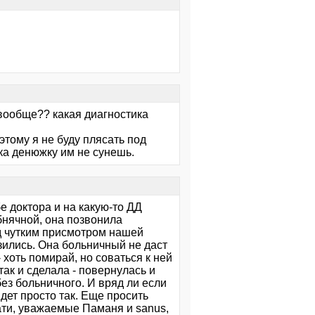
 вообще?? какая диагностика
этому я не буду плясать под
ка денюжку им не сунешь.
ьбе доктора и на какую-то ДД
бнячной, она позвонила
под чутким присмотром нашей
зились. Она больничный не даст
 хоть помирай, но соваться к ней
так и сделала - повернулась и
без больничного. И вряд ли если
дет просто так. Еще просить
тати, уважаемые Паманя и sanus,