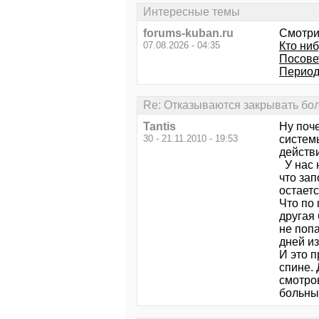
Интересные темы
forums-kuban.ru
Смотри
07.08.2026 - 04:35
Кто ниб
Посове
Периоди
Re: Отказываются закрывать бо
Tantis
Ну поч
30 - 21.11.2010 - 19:53
системы
действ
У нас н
что зап
остает
Что по 
другая 
не попа
дней и
И это п
спине. 
смотров
больны