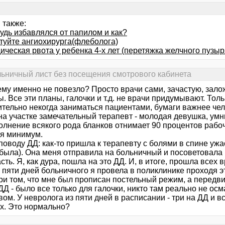
 также:
удь избавлялся от папилом и как?
туйте ангиохирурга(флеболога)
ческая рвота у ребенка 4-х лет (перетяжка желчного пузыр
льничный лист без посещения смотрового кабинета
ему именно не повезло? Просто врачи сами, зачастую, зал
. Все эти планы, галочки и т.д. не врачи придумывают. Толь
ительно некогда заниматься пациентами, бумаги важнее чел
а участке замечательный терапевт - молодая девушка, умни
олнение всякого рода бланков отнимает 90 процентов рабоч
ся минимум.
поводу ДД: как-то пришла к терапевту с болями в спине уж
была). Она меня отправила на больничный и посоветовала п
сть. Я, как дура, пошла на это ДД. И, в итоге, прошла всех 
з пяти дней больничного я провела в поликлинике проходя 
ри том, что мне был прописан постельный режим, а передви
ДД - было все только для галочки, никто там реально не осм
ом. У невролога из пяти дней в расписании - три на ДД и в
х. Это нормально?