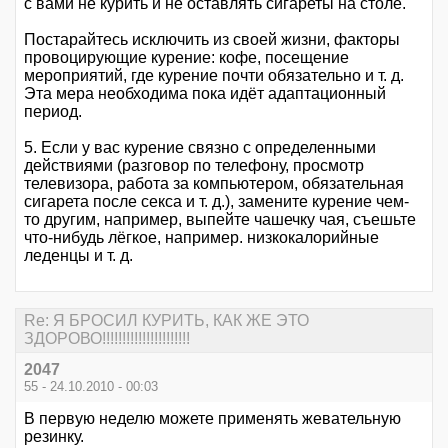
с вами не курить и не оставлять сигареты на столе.
Постарайтесь исключить из своей жизни, факторы
провоцирующие курение: кофе, посещение
мероприятий, где курение почти обязательно и т. д.
Эта мера необходима пока идёт адаптационный
период.
5. Если у вас курение связно с определенными
действиями (разговор по телефону, просмотр
телевизора, работа за компьютером, обязательная
сигарета после секса и т. д.), замените курение чем-
то другим, например, выпейте чашечку чая, съешьте
что-нибудь лёгкое, например. низкокалорийные
леденцы и т. д.
Re: Я БРОСИЛ КУРИТЬ, КАК ЖЕ ЭТО
ЗДОРОВО!!!!!!!!!!!!!!!!!!!!!!
2047
55 - 24.10.2010 - 00:03
В первую неделю можете применять жевательную
резинку.