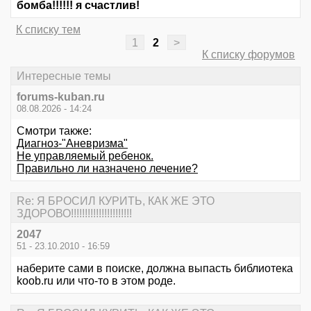
бомба!!!!!! я счастлив!
К списку тем
1
2
>
К списку форумов
Интересные темы
forums-kuban.ru
08.08.2026 - 14:24
Смотри также:
Диагноз-"Аневризма"
Не управляемый ребенок.
Правильно ли назначено лечение?
Re: Я БРОСИЛ КУРИТЬ, КАК ЖЕ ЭТО
ЗДОРОВО!!!!!!!!!!!!!!!!!!!!!!
2047
51 - 23.10.2010 - 16:59
наберите сами в поиске, должна выпасть библиотека
koob.ru или что-то в этом роде.