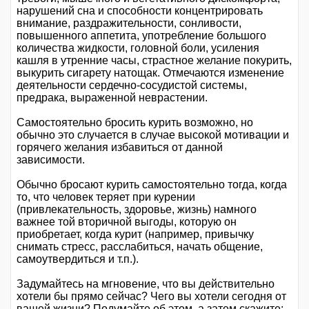
нарушений сна и способности концентрировать
внимание, раздражительности, сонливости,
повышенного аппетита, употребление большого
количества жидкости, головной боли, усиления
кашля в утренние часы, страстное желание покурить,
выкурить сигарету натощак. Отмечаются изменение
деятельности сердечно-сосудистой системы,
предрака, выраженной неврастении.
Самостоятельно бросить курить возможно, но
обычно это случается в случае высокой мотивации и
горячего желания избавиться от данной
зависимости.
Обычно бросают курить самостоятельно тогда, когда
то, что человек теряет при курении
(привлекательность, здоровье, жизнь) намного
важнее той вторичной выгоды, которую он
приобретает, когда курит (например, привычку
снимать стресс, расслабиться, начать общение,
самоутвердиться и т.п.).
Задумайтесь на мгновение, что вы действительно
хотели бы прямо сейчас? Чего вы хотели сегодня от
вашей жизни? Подумайте об этом, а затем скажите: