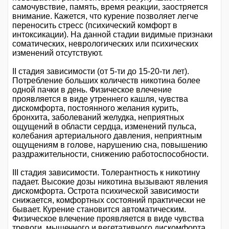
самочувствие, память, время реакции, заостряется
внимание. Кажется, что курение позволяет легче
переносить стресс (психический комфорт в
интоксикации). На данной стадии видимые признаки
соматических, неврологических или психических
изменений отсутствуют.
II стадия зависимости (от 5-ти до 15-20-ти лет).
Потребление больших количеств никотина более
одной пачки в день. Физическое влечение
проявляется в виде утреннего кашля, чувства
дискомфорта, постоянного желания курить,
бронхита, заболеваний желудка, неприятных
ощущений в области сердца, изменений пульса,
колебания артериального давления, неприятным
ощущениям в голове, нарушению сна, повышению
раздражительности, снижению работоспособности.
III стадия зависимости. Толерантность к никотину
падает. Высокие дозы никотина вызывают явления
дискомфорта. Острота психической зависимости
снижается, комфортных состояний практически не
бывает. Курение становится автоматическим.
Физическое влечение проявляется в виде чувства
тревоги, мышечного и вегетативного дискомфорта,