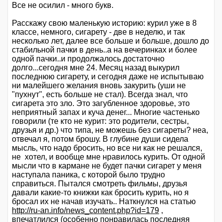
Все не осилил - много букв.
Расскажу свою маленькую историю: курил уже в 8
классе, немного, сигарету - две в неделю, и так
несколько лет, далее все больше и больше, дошло до
стабильной пачки в день..а на вечеринках и более
одной пачки..и продолжалось достаточно
долго...сегодня мне 24. Месяц назад выкурил
последнюю сигарету, и сегодня даже не испытываю
ни малейшего желания вновь закурить (уши не
"пухнут", есть больше не стал). Всегда знал, что
сигарета это зло. Это загубленное здоровье, это
неприятный запах и куча денег... Многие частенько
говорили (те кто не курит: это родители, сестры,
друзья и др.) что типа, не можешь без сигареты? неа,
отвечал я, потом брошу. В глубине души сидела
мысль, что надо бросить, но все ни как не решался,
не хотел, и вообще мне нравилось курить. От одной
мысли что в кармане не будет пачки сигарет у меня
наступала паника, с которой было трудно
справиться. Пытался смотреть фильмы, друзья
давали какие-то книжки как бросить курить, но я
бросал их не начав изучать.. Наткнулся на статью
http://ru-an.info/news_content.php?id=179
,
впечатлился (особенно понравилась последняя