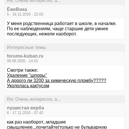
Re: Очень интересно, а...
ЁжеВика
5 - 16.11.2010 - 22:03
У меня родственница работает в школе, в началке.
По ее наблюдениям, чаще старшие дети умнее
последующих, нежели наоборот.
Интересные темы
forums-kuban.ru
09.08.2026 - 14:01
Смотри также:
Удаление "шпоры"
А дорого ли 3200 за химическую пломбу?????
Укололась кактусом
Re: Очень интересно, а...
пушистая верба
6 - 17.11.2010 - 07:42
как раз наоборот...младшие
смышленее...почитайте(только не бульварную