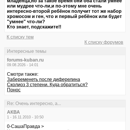
младенца,но за такое время они оба стали умнее
или мудрее что-ли,и по-этому мне очень
интересно-второй ребёнок получит тот же набор
хромосом и ген, что и первый ребёнок или будет
"умнее" что-ли?
Кто знает, подскажите!!
К списку тем
К списку форумов
Интересные темы
forums-kuban.ru
09.08.2026 - 14:01
Смотри также:
Забеременеть после диферелина
Сколиоз 3 степени. Куда обратиться?
Понос
Re: Очень интересно, а...
АКВА
1 - 16.11.2010 - 10:50
0-СашаПравда >