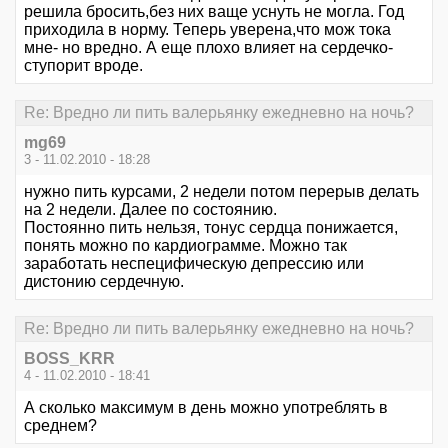
решила бросить,без них ваще уснуть не могла. Год
приходила в норму. Теперь уверена,что мож тока
мне- но вредно. А еще плохо влияет на сердечко-
ступорит вроде.
Re: Вредно ли пить валерьянку ежедневно на ночь?
mg69
3 - 11.02.2010 - 18:28
нужно пить курсами, 2 недели потом перерыв делать
на 2 недели. Далее по состоянию.
Постоянно пить нельзя, тонус сердца понижается,
понять можно по кардиограмме. Можно так
заработать неспецифическую депрессию или
дистонию сердечную.
Re: Вредно ли пить валерьянку ежедневно на ночь?
BOSS_KRR
4 - 11.02.2010 - 18:41
А сколько максимум в день можно употреблять в
среднем?