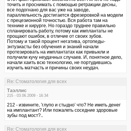
точить и проснимать с помощью ретракции десны,
все подогнано для вас уже на заводе,
параллельность достигается фрезеровкой на модели
с прецезионной точностью. Вся работа там на
технике и хирурге. Но гораздо труднее правильно
спланировать работу, потому как имплантаты не
прощают ошибок, в отличие от своих зубов.
Потому и такой процент негатива, ортопеды-
энтузиасты без обучения и знаний начали
протезировать на имплантатах как привыкли и
получили кучу неудачных случаев. И, понятное дело,
начали хаить всю технологию, не портудившись
изучить матчасть и причины своих неудач.
Re: Стоматология для всех
Таэллис
215 - 03.06.2009 - 16:34
212 - извините, 'глупо и стыдно' что? Не иметь денег
на имплантант? Или пожалеть соседние здоровые
зубы под мост?..
Re: Стоматология для всех