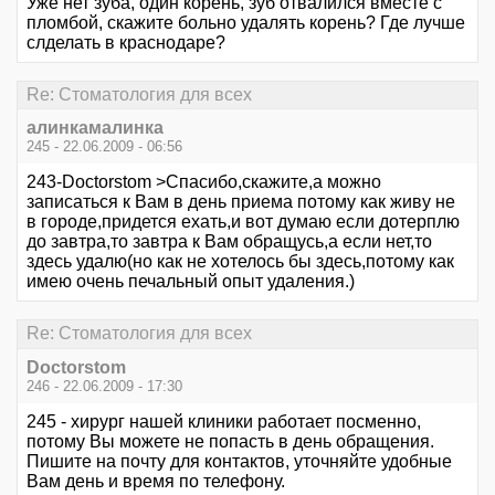
Уже нет зуба, один корень, зуб отвалился вместе с
пломбой, скажите больно удалять корень? Где лучше
слделать в краснодаре?
Re: Стоматология для всех
алинкамалинка
245 - 22.06.2009 - 06:56
243-Doctorstom >Спасибо,скажите,а можно
записаться к Вам в день приема потому как живу не
в городе,придется ехать,и вот думаю если дотерплю
до завтра,то завтра к Вам обращусь,а если нет,то
здесь удалю(но как не хотелось бы здесь,потому как
имею очень печальный опыт удаления.)
Re: Стоматология для всех
Doctorstom
246 - 22.06.2009 - 17:30
245 - хирург нашей клиники работает посменно,
потому Вы можете не попасть в день обращения.
Пишите на почту для контактов, уточняйте удобные
Вам день и время по телефону.