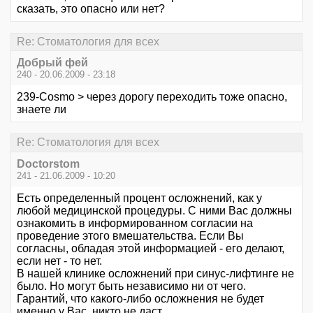
сказать, это опасно или нет?
Re: Стоматология для всех
Добрый фей
240 - 20.06.2009 - 23:18
239-Cosmo > через дорогу переходить тоже опасно,
знаете ли
Re: Стоматология для всех
Doctorstom
241 - 21.06.2009 - 10:20
Есть определенный процент осложнений, как у
любой медицинской процедуры. С ними Вас должны
ознакомить в информированном согласии на
проведение этого вмешательства. Если Вы
согласны, обладая этой информацией - его делают,
если нет - то нет.
В нашей клинике осложнений при синус-лифтинге не
было. Но могут быть независимо ни от чего.
Гарантий, что какого-либо осложнения не будет
именно у Вас, никто не даст.