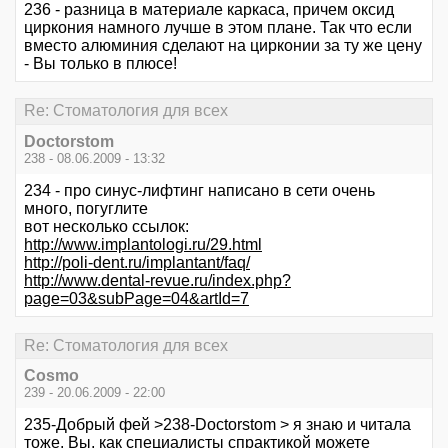
236 - разница в материале каркаса, причем оксид
циркония намного лучше в этом плане. Так что если
вместо алюминия сделают на цирконии за ту же цену
- Вы только в плюсе!
Re: Стоматология для всех
Doctorstom
238 - 08.06.2009 - 13:32
234 - про синус-лифтинг написано в сети очень
много, погуглите
вот несколько ссылок:
http://www.implantologi.ru/29.html
http://poli-dent.ru/implantant/faq/
http://www.dental-revue.ru/index.php?
page=03&subPage=04&artId=7
Re: Стоматология для всех
Cosmo
239 - 20.06.2009 - 22:00
235-Добрый фей >238-Doctorstom > я знаю и читала
тоже. Вы, как специалисты спрактикой можете