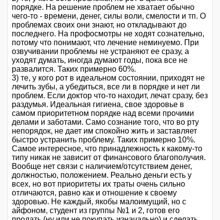
порядке. На решение проблем не хватает обычно
чего-то - времени, денег, силы воли, смелости и тп. О
проблемах своих они знают, но откладывают до
последнего. На профосмотры не ходят сознательно,
потому что понимают, что лечение неминуемо. При
озвучивании проблемы не устраняют ее сразу, а
уходят думать, иногда думают годы, пока все не
развалится. Таких примерно 60%.
3) те, у кого рот в идеальном состоянии, приходят не
лечить зубы, а убедиться, все ли в порядке и нет ли
проблем. Если доктор что-то находит, лечат сразу, без
раздумья. Идеальная гигиена, свое здоровье в
самом приоритетном порядке над всеми прочими
делами и заботами. Само сознание того, что во рту
непорядок, не дает им спокойно жить и заставляет
быстро устранить проблему. Таких примерно 10%.
Самое интересное, что принадлежность к какому-то
типу никак не зависит от финансового благополучия.
Вообще нет связи с наличием/отсутствием денег,
должностью, положением. Реально деньги есть у
всех, но вот приоритеты их траты очень сильно
отличаются, равно как и отношение к своему
здоровью. Не каждый, якобы малоимущий, но с
айфоном, студент из группы №1 и 2, готов его
продать (ну или не покупать изначально) и сделать