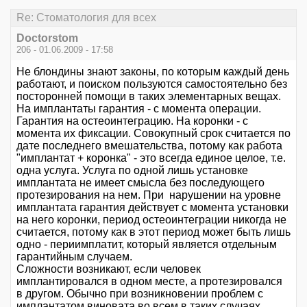
Re: Стоматология для всех
Doctorstom
206 - 01.06.2009 - 17:58
Не блондины знают законы, по которым каждый день
работают, и поиском пользуются самостоятельно без
посторонней помощи в таких элементарных вещах.
На имплантаты гарантия - с момента операции.
Гарантия на остеоинтеграцию. На коронки - с
момента их фиксации. Совокупный срок считается по
дате последнего вмешательства, потому как работа
"имплантат + коронка" - это всегда единое целое, т.е.
одна услуга. Услуга по одной лишь установке
имплантата не имеет смысла без последующего
протезирования на нем. При нарушении на уровне
имплантата гарантия действует с момента установки
на него коронки, период остеоинтеграции никогда не
считается, потому как в этот период может быть лишь
одно - периимплатит, который является отдельным
гарантийным случаем.
Сложности возникают, если человек
имплантировался в одном месте, а протезировался
в другом. Обычно при возникновении проблем с
имплантатом виновата во всем в таких случаях