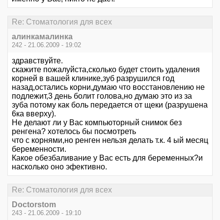
Re: Стоматология для всех
алинкамалинка
242 - 21.06.2009 - 19:02
здравствуйте.
скажите пожалуйста,сколько будет стоить удаления
корней в вашей клинике,зуб разрушился год
назад,остались корни,думаю что восстановлению не
подлежит,3 день болит голова,но думаю это из за
зуба потому как боль передается от щеки (разрушена
6ка вверху).
Не делают ли у Вас компьюторный снимок без
ренгена? хотелось бы посмотреть
что с корнями,но ренген нельзя делать т.к. 4 ый месяц
беременности.
Какое обезбаливание у Вас есть для беременных?и
насколько оно эфективно.
Re: Стоматология для всех
Doctorstom
243 - 21.06.2009 - 19:10