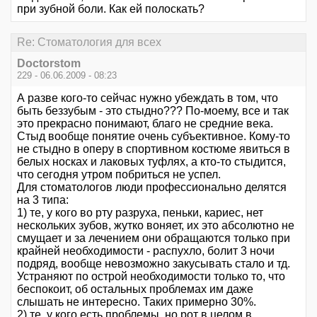
при зубной боли. Как ей полоскать?
Re: Стоматология для всех
Doctorstom
229 - 06.06.2009 - 08:23
А разве кого-то сейчас нужно убеждать в том, что
быть беззубым - это стыдно??? По-моему, все и так
это прекрасно понимают, благо не средние века.
Стыд вообще понятие очень субъективное. Кому-то
не стыдно в оперу в спортивном костюме явиться в
белых носках и лаковых туфлях, а кто-то стыдится,
что сегодня утром побриться не успел.
Для стоматологов люди профессионально делятся
на 3 типа:
1) те, у кого во рту разруха, пеньки, кариес, нет
нескольких зубов, жутко воняет, их это абсолютно не
смущает и за лечением они обращаются только при
крайней необходимости - распухло, болит 3 ночи
подряд, вообще невозможно закусывать стало и тд.
Устраняют по острой необходимости только то, что
беспокоит, об остальных проблемах им даже
слышать не интересно. Таких примерно 30%.
2) те, у кого есть проблемы, но рот в целом в