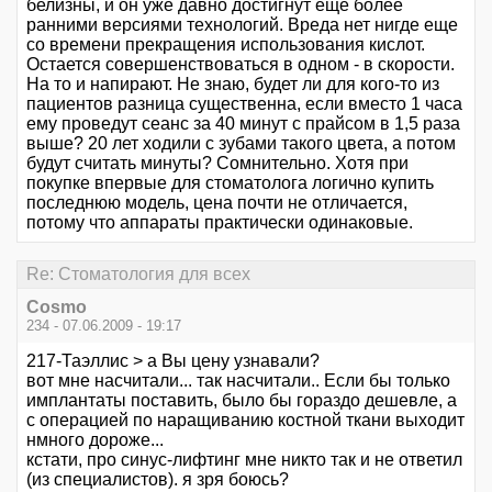
белизны, и он уже давно достигнут еще более
ранними версиями технологий. Вреда нет нигде еще
со времени прекращения использования кислот.
Остается совершенствоваться в одном - в скорости.
На то и напирают. Не знаю, будет ли для кого-то из
пациентов разница существенна, если вместо 1 часа
ему проведут сеанс за 40 минут с прайсом в 1,5 раза
выше? 20 лет ходили с зубами такого цвета, а потом
будут считать минуты? Сомнительно. Хотя при
покупке впервые для стоматолога логично купить
последнюю модель, цена почти не отличается,
потому что аппараты практически одинаковые.
Re: Стоматология для всех
Cosmo
234 - 07.06.2009 - 19:17
217-Таэллис > а Вы цену узнавали?
вот мне насчитали... так насчитали.. Если бы только
имплантаты поставить, было бы гораздо дешевле, а
с операцией по наращиванию костной ткани выходит
нмного дороже...
кстати, про синус-лифтинг мне никто так и не ответил
(из специалистов). я зря боюсь?