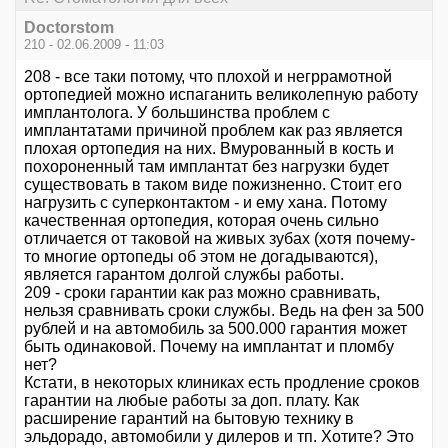
Doctorstom
210 - 02.06.2009 - 11:03
208 - все таки потому, что плохой и негррамотной
ортопедией можно испаганить великолепную работу
имплантолога. У большинства проблем с
имплантатами причиной проблем как раз является
плохая ортопедия на них. Вмурованный в кость и
похороненный там имплантат без нагрузки будет
существовать в таком виде пожизненно. Стоит его
нагрузить с суперконтактом - и ему хана. Потому
качественная ортопедия, которая очень сильно
отличается от таковой на живых зубах (хотя почему-
то многие ортопеды об этом не догадываются),
является гарантом долгой службы работы.
209 - сроки гарантии как раз можно сравнивать,
нельзя сравнивать сроки службы. Ведь на фен за 500
рублей и на автомобиль за 500.000 гарантия может
быть одинаковой. Почему на имплантат и пломбу
нет?
Кстати, в некоторых клиниках есть продление сроков
гарантии на любые работы за доп. плату. Как
расширение гарантий на бытовую технику в
эльдорадо, автомобили у дилеров и тп. Хотите? Это