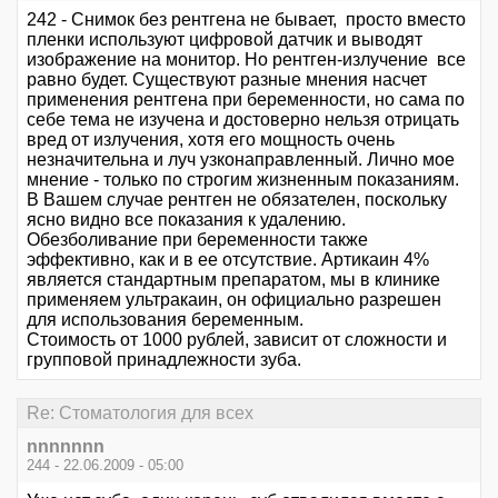
242 - Снимок без рентгена не бывает, просто вместо
пленки используют цифровой датчик и выводят
изображение на монитор. Но рентген-излучение все
равно будет. Существуют разные мнения насчет
применения рентгена при беременности, но сама по
себе тема не изучена и достоверно нельзя отрицать
вред от излучения, хотя его мощность очень
незначительна и луч узконаправленный. Лично мое
мнение - только по строгим жизненным показаниям.
В Вашем случае рентген не обязателен, поскольку
ясно видно все показания к удалению.
Обезболивание при беременности также
эффективно, как и в ее отсутствие. Артикаин 4%
является стандартным препаратом, мы в клинике
применяем ультракаин, он официально разрешен
для использования беременным.
Стоимость от 1000 рублей, зависит от сложности и
групповой принадлежности зуба.
Re: Стоматология для всех
nnnnnnn
244 - 22.06.2009 - 05:00