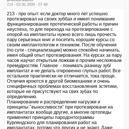
214 - 03.06.2009 - 07:48
213 - про опыт: если доктор много лет успешно
протезировал на своих зуббах и имеет понимание
функционирования протетической работы и причин
неуспеха, то для перехода на протезирпование с
опорой на имплантаты нужно всего лишь прочесть
пару серьезных книг и посетить хорошие курсы со
своим имплантологом и техником. После обучения
(по сути - специализации) можно спокойно начинать,
имея общий опыт протезирования. На курсах за пару
часов научат открытым ложкам и прочим несложным
премудростям. Главное - понимать разницу зуб/
имплантат и не делать откровенно глупых работ. Все
остальное практически не отличается, тока проще.
Отличия кроются в другой биомеханике и очень
специфичных проблемах восстановления эстетики,
которые не присутствуют на свих зубах по
определению.
Планирование и распределение нагрузки и
принципы "выносливости" при протезировани на
имплантатах вообще другие, а многие ортопеды
применяют принципы пародонтограммы
Курляндского для планирования работ на
имплантатах, потому что других и не знают. Даже