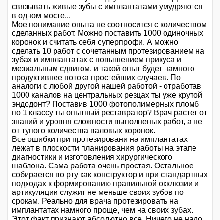
связывать живые зубы с имплантатами умудряются
в одном мосте...
Мое понимание опыта не соотносится с количеством
сделанных работ. Можно поставить 1000 одиночных
коронок и считать себя суперпрофи. А можно
сделать 10 работ с сочетанным протезированием на
зубах и имплантатах с повышением прикуса и
мезиальным сдвигом, и такой опыт будет намного
продуктивнее потока простейших случаев. По
аналоги с любой другой нашей работой - отработав
1000 каналов на центральных резцах ты уже крутой
эндодонт? Поставив 1000 фотополимерных пломб
по 1 классу ты опытный реставратор? Врач растет от
знаний и уровня сложности выполненых работ, а не
от тупого количества валовых коронок.
Все ошибки при протезировани на имплантатах
лежат в плоскости планирования работы на этапе
диагностики и изготовления хирургического
шаблона. Сама работа очень простая. Остальное
собирается во рту как конструктор и при стандартных
подходах к формированию правильной окклюзии и
артикуляции служит не меньше своих зубов по
срокам. Реально для врача протезировать на
имплантатах намного проще, чем на своих зубах.
Этот факт признают абсолютно все. Ничего не надо