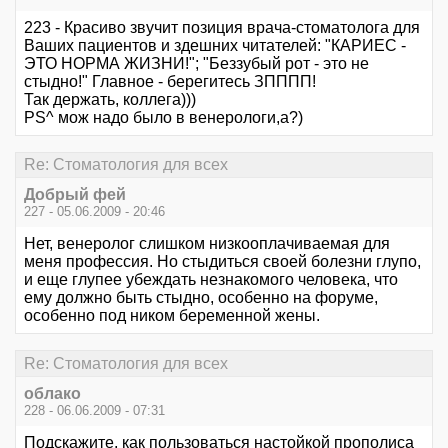
223 - Красиво звучит позиция врача-стоматолога для
Ваших пациентов и здешних читателей: "КАРИЕС -
ЭТО НОРМА ЖИЗНИ!"; "Беззубый рот - это не
стыдно!" Главное - берегитесь ЗПППП!
Так держать, коллега)))
PS^ мож надо было в венерологи,а?)
Re: Стоматология для всех
Добрый фей
227 - 05.06.2009 - 20:46
Нет, венеролог слишком низкооплачиваемая для
меня профессия. Но стыдиться своей болезни глупо,
и еще глупее убеждать незнакомого человека, что
ему должно быть стыдно, особенно на форуме,
особенно под ником беременной жены.
Re: Стоматология для всех
облако
228 - 06.06.2009 - 07:31
Подскажите, как пользоваться настойкой прополиса