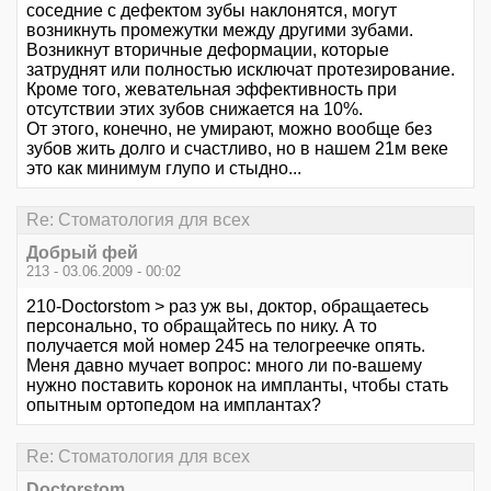
соседние с дефектом зубы наклонятся, могут
возникнуть промежутки между другими зубами.
Возникнут вторичные деформации, которые
затруднят или полностью исключат протезирование.
Кроме того, жевательная эффективность при
отсутствии этих зубов снижается на 10%.
От этого, конечно, не умирают, можно вообще без
зубов жить долго и счастливо, но в нашем 21м веке
это как минимум глупо и стыдно...
Re: Стоматология для всех
Добрый фей
213 - 03.06.2009 - 00:02
210-Doctorstom > раз уж вы, доктор, обращаетесь
персонально, то обращайтесь по нику. А то
получается мой номер 245 на телогреечке опять.
Меня давно мучает вопрос: много ли по-вашему
нужно поставить коронок на импланты, чтобы стать
опытным ортопедом на имплантах?
Re: Стоматология для всех
Doctorstom