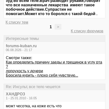
зуд во всем теле.Врач разводит руками,говорит
что все назначенные лекарства имеют такое
побочное действие.Супрастин не
помогает.Может кто то боролся с такой бедой .
К списку тем
1
>
К списку форумов
Интересные темы
forums-kuban.ru
06.08.2026 - 21:17
Смотри также:
Как определить причину заеды и трещинок в углу рта
?
лопоухость у дочери
Бросила курить - плохо себя чувствую...
Re: Инсульт, все тело чешется
ХАНДРОЗ
1 - 25.01.2010 - 16:05
можт чесотка, на коже есть что