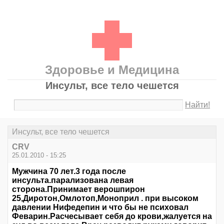
Здоровье и Медицина
Инсульт, все тело чешется
Найти!
Инсульт, все тело чешется
CRV
25.01.2010 - 15:25
Мужчина 70 лет.3 года после
инсульта.парализована левая
сторона.Принимает верошпирон
25,Диротон,Омлотоп,Моноприл . при высоком
давлении Нифедепин и что бы не психовал
Феварин.Расчесывает себя до крови,жалуется на