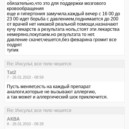
обязательно,что это для поддержки мозгового
кровообращения
еще и гипертония замучила.каждый вечер с 16 00 до
23 00 идет борьба с давлением,поднимается до 200
от врачей нет никакой реальной помощи,назначают
кучу лекарств а результата ноль,стоят эти лекарства
немеряно,покупаем.но результата то нет.
давление скачет,чешется,без феварина громит все
подрят
тупик
Re: Инсульт, все тело чешется
Tat2
7 - 26.01.2010 - 08:59
Пусть меняет,есть на каждый препарат
аналоги,которые не вызывают аллергию,
а так может и аллергический шок приключится.
Re: Инсульт, все тело чешется
АКВА
8 - 26.01.2010 - 09:28