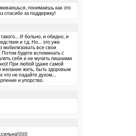
алкиваешься, понимаешь как это
з спасибо за поддержку!
кого... И больно, и обидно, и
ствия и т.д. Но... это уже
то мобилизовать все свои
. Потом будете вспоминать с
жалеть себя и не мучить лишними
но)! При любой (даже самой
 и желание жить, быть здоровым
 что не падайте духом...
рпение и упорство.
ильна!))))))