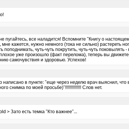
я
о!
я
не пугайтесь, все наладится! Вспомните "Книгу о настоящем
 мне кажется, нужно немного (тока не сильно) растереть но
ть поподнимать, чуть-чуть покрутить, чуть-чуть поковылять -
плохое уже произошло (факт перелома), теперь вы движетес
нию самочувствия и здоровью. Успехов!
я
 написано в пункте: "еще через неделю врач выяснил, что 
го снимка по моей просьбе)"!!!!!!!!!!!!!! Слов нет.
я
old > Зато есть темка "Кто важнее"...
я