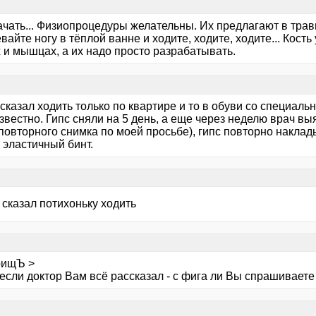
я
ачать... Физиопроцедуры желательны. Их предлагают в трав
вайте ногу в тёплой ванне и ходите, ходите, ходите... Кост
 и мышцах, а их надо просто разрабатывать.
я
сказал ходить только по квартире и то в обуви со специаль
звестно. Гипс сняли на 5 день, а еще через неделю врач вы
повторного снимка по моей просьбе), гипс повторно наклад
 эластичный бинт.
я
 сказал потихоньку ходить
я
рищЪ >
 если доктор Вам всё рассказал - с фига ли Вы спрашиваете
я