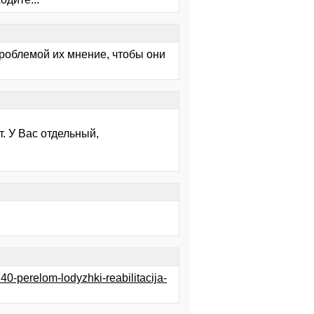
проблемой их мнение, чтобы они
. У Вас отдельный,
-740-perelom-lodyzhki-reabilitacija-