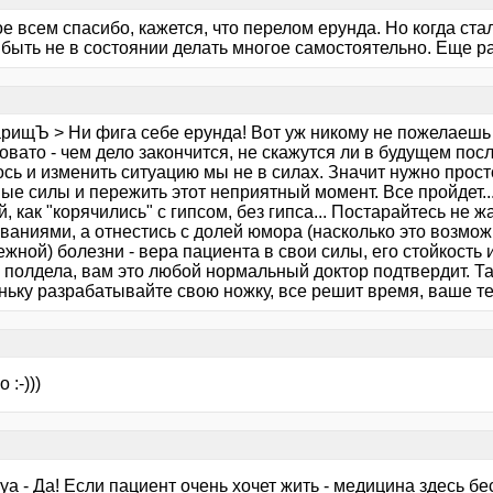
е всем спасибо, кажется, что перелом ерунда. Но когда ст
быть не в состоянии делать многое самостоятельно. Еще ра
я
рищЪ > Ни фига себе ерунда! Вот уж никому не пожелаешь та
вато - чем дело закончится, не скажутся ли в будущем послед
ось и изменить ситуацию мы не в силах. Значит нужно прос
ые силы и пережить этот неприятный момент. Все пройдет..
, как "корячились" с гипсом, без гипса... Постарайтесь не 
ваниями, а отнестись с долей юмора (насколько это возмож
жной) болезни - вера пациента в свои силы, его стойкость
 полдела, вам это любой нормальный доктор подтвердит. Так
ньку разрабатывайте свою ножку, все решит время, ваше те
я
 :-)))
я
ya - Да! Если пациент очень хочет жить - медицина здесь бесс