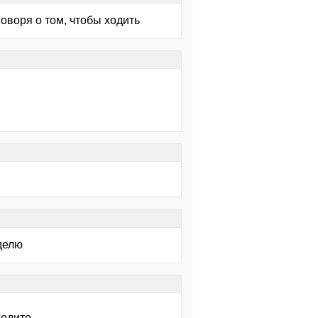
говоря о том, чтобы ходить
делю
одите...