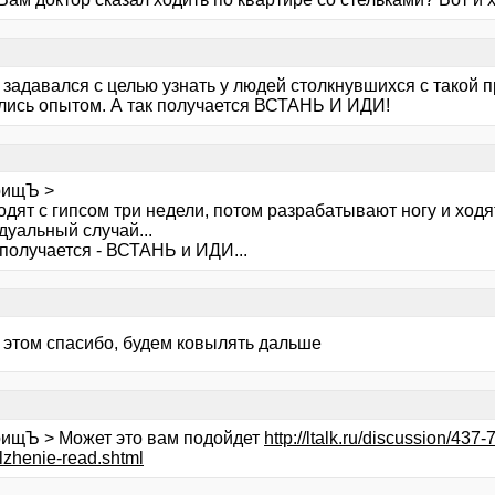
я
 задавался с целью узнать у людей столкнувшихся с такой 
лись опытом. А так получается ВСТАНЬ И ИДИ!
я
рищЪ >
дят с гипсом три недели, потом разрабатывают ногу и ходят
дуальный случай...
 получается - ВСТАНЬ и ИДИ...
я
а этом спасибо, будем ковылять дальше
я
рищЪ > Может это вам подойдет
http://ltalk.ru/discussion/437
lzhenie-read.shtml