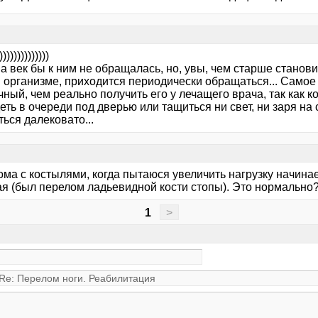
я
))))))))))))))
а век бы к ним не обращалась, но, увы, чем старше станов
 организме, приходится периодически обращаться... Самое 
ный, чем реально получить его у лечащего врача, так как к
еть в очереди под дверью или тащиться ни свет, ни заря на 
ься далековато...
я
ма с костылями, когда пытаюся увеличить нагрузку начинает
я (был перелом ладьевидной кости стопы). Это нормально
1
>