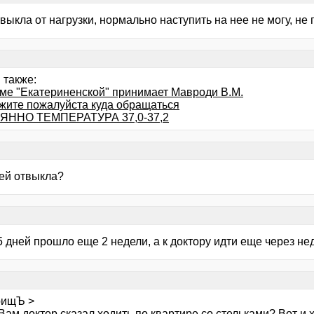
выкла от нагрузки, нормально наступить на нее не могу, не 
 также:
оме "Екатериненской" принимает Мавроди В.М.
жите пожалуйста куда обращаться
ЯННО ТЕМПЕРАТУРА 37,0-37,2
я
ней отвыкла?
я
 дней прошло еще 2 недели, а к доктору идти еще через не
я
рищЪ >
Вам доктор сказал ходить по квартире со стельками? Вот и х