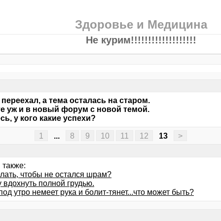
Здоровье и Медицина
Не курим!!!!!!!!!!!!!!!!!!!
переехал, а тема осталась на старом.
е уж и в новый форум с новой темой.
сь, у кого какие успехи?
1
...
8
9
10
11
12
13
>
 также:
елать, чтобы не остался шрам?
 вдохнуть полной грудью.
од утро немеет рука и болит-тянет...что может быть?