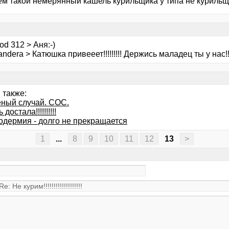
м такой немерянный кашель курильщика у типа не курильщи
od 312 > Аня:-)
ndera > Катюшка привееет!!!!!!!!! Держись маладец ты у нас!!!!!!!
 также:
ный случай. СОС.
достала!!!!!!!!!!
одермия - долго не прекращается
1
...
8
9
10
11
12
13
>