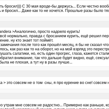
ть бросил))) С 30 мая вроде-бы держусь... Если честно во
 и бросил... Даже как то не хочется. Прошлые разы было тя
andera >Аналогично, просто надоело курить!
 всё нормально, правда с бросанием курить, ещё решил пер
ние. ну кто знает тот поймёт.
замечания после того как прошёл месяц, я бы не сказал чт
ось, как раз как то на оборот, но на мой взрляд это перестр
кушать салатики, но, есть один прогрес, глаза, кажется стал
обратил внимание, так что дальше будет видно, ещё, сексуал
была не плохая, а тут ну в разы лучше...
ka > это совсем не о том сны, я про курение во сне! совсем не
по утрам мне совсем не радостно... Примерно как раньше, ко