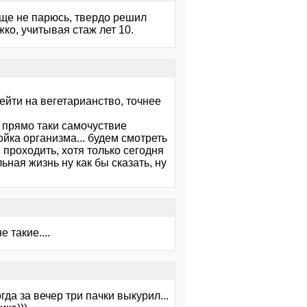
обще не парюсь, твердо решил
жко, учитывая стаж лет 10.
ейти на вегетарианство, точнее
о прямо таки самочуствие
ойка организма... будем смотреть
и проходить, хотя только сегодня
ьная жизнь ну как бы сказать, ну
 такие....
гда за вечер три пачки выкурил...