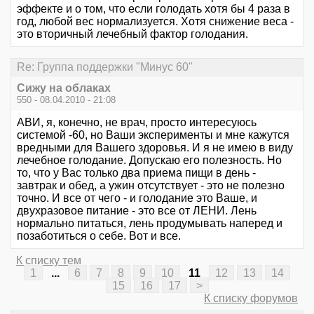
эффекте и о том, что если голодать хотя бы 4 раза в
год, любой вес нормализуется. Хотя снижение веса -
это вторичный лечебный фактор голодания.
Re: Группа поддержки "Минус 60"
Сижу на облаках
550 - 08.04.2010 - 21:08
АВИ, я, конечно, не врач, просто интересуюсь
системой -60, но Ваши эксперименты и мне кажутся
вредными для Вашего здоровья. И я не имею в виду
лечебное голодание. Допускаю его полезность. Но
то, что у Вас только два приема пищи в день -
завтрак и обед, а ужин отсутствует - это не полезно
точно. И все от чего - и голодание это Ваше, и
двухразовое питание - это все от ЛЕНИ. Лень
нормально питаться, лень продумывать наперед и
позаботиться о себе. Вот и все.
К списку тем
1
...
6
7
8
9
10
11
12
13
14
15
16
17
>
К списку форумов