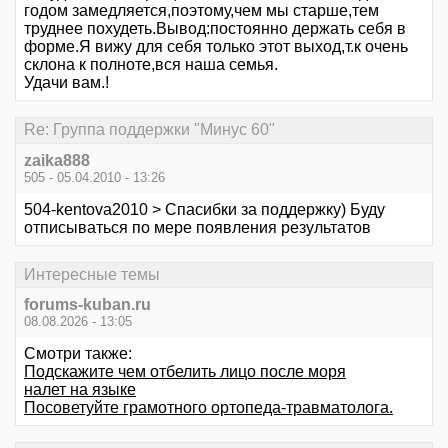
годом замедляется,поэтому,чем мы старше,тем
труднее похудеть.Вывод:постоянно держать себя в
форме.Я вижу для себя только этот выход,т.к очень
склона к полноте,вся наша семья.
Удачи вам.!
Re: Группа поддержки "Минус 60"
zaika888
505 - 05.04.2010 - 13:26
504-kentova2010 > Спасибки за поддержку) Буду
отписываться по мере появления результатов
Интересные темы
forums-kuban.ru
08.08.2026 - 13:05
Смотри также:
Подскажите чем отбелить лицо после моря
налет на языке
Посоветуйте грамотного ортопеда-травматолога.