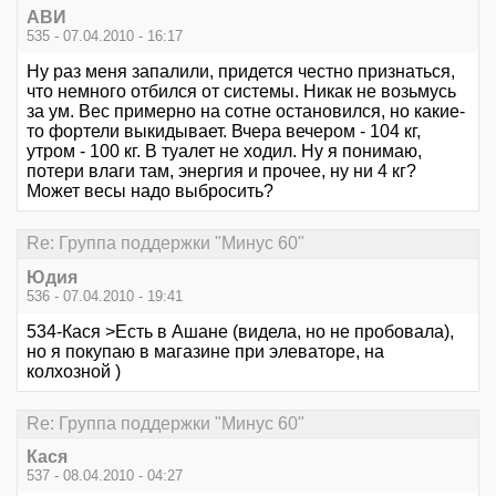
АВИ
535 - 07.04.2010 - 16:17
Ну раз меня запалили, придется честно признаться,
что немного отбился от системы. Никак не возьмусь
за ум. Вес примерно на сотне остановился, но какие-
то фортели выкидывает. Вчера вечером - 104 кг,
утром - 100 кг. В туалет не ходил. Ну я понимаю,
потери влаги там, энергия и прочее, ну ни 4 кг?
Может весы надо выбросить?
Re: Группа поддержки "Минус 60"
Юдия
536 - 07.04.2010 - 19:41
534-Кася >Есть в Ашане (видела, но не пробовала),
но я покупаю в магазине при элеваторе, на
колхозной )
Re: Группа поддержки "Минус 60"
Кася
537 - 08.04.2010 - 04:27