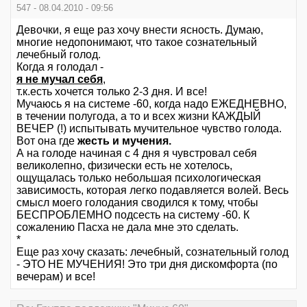
547 - 08.04.2010 - 09:56
Девочки, я еще раз хочу внести ясность. Думаю,
многие недопонимают, что такое сознательный
лечебный голод.
Когда я голодал -
я не мучал себя
,
т.к.есть хочется только 2-3 дня. И все!
Мучаюсь я на системе -60, когда надо ЕЖЕДНЕВНО,
в течении полугода, а то и всех жизни КАЖДЫЙ
ВЕЧЕР (!) испытывать мучительное чувство голода.
Вот она где
жесть и мучения.
А на голоде начиная с 4 дня я чувстровал себя
великолепно, физически есть не хотелось,
ощущалась только небольшая психологическая
зависимость, которая легко подавляется волей. Весь
смысл моего голодания сводился к тому, чтобы
БЕСПРОБЛЕМНО подсесть на систему -60. К
сожалению Пасха не дала мне это сделать.
*
Еще раз хочу сказать: лечебный, сознательный голод
- ЭТО НЕ МУЧЕНИЯ! Это три дня дискомфорта (по
вечерам) и все!