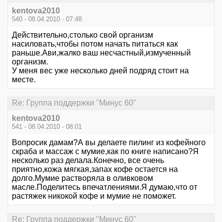
kentova2010
540 - 08.04.2010 - 07:48
Действительно,столько свой организм
насиловать,чтобы потом начать питаться как
раньше.Ави,жалко ваш несчастный,измученный
организм.
У меня вес уже несколько дней подряд стоит на
месте.
Re: Группа поддержки "Минус 60"
kentova2010
541 - 08.04.2010 - 08:01
Вопросик дамам?А вы делаете пилинг из кофейного
скраба и массаж с мумие,как по книге написано?Я
несколько раз делала.Конечно, все очень
приятно,кожа мягкая,запах кофе остается на
долго.Мумие растворяла в оливковом
масле.Поделитесь впечатлениями.Я думаю,что от
растяжек никокой кофе и мумие не поможет.
Re: Группа поддержки "Минус 60"