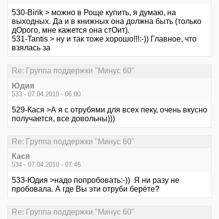
530-Birik > можно в Роще купить, я думаю, на
выходных. Да и в книжных она должна быть (только
дОрого, мне кажется она стОит).
531-Tantis > ну и так тоже хорошо!!!:-)) Главное, что
взялась за
Re: Группа поддержки "Минус 60"
Юдия
533 - 07.04.2010 - 06:00
529-Кася >А я с отрубями для всех пеку, очень вкусно
получается, все довольны)))
Re: Группа поддержки "Минус 60"
Кася
534 - 07.04.2010 - 07:46
533-Юдия >надо попробовать:-)) Я ни разу не
пробовала. А где Вы эти отруби берёте?
Re: Группа поддержки "Минус 60"