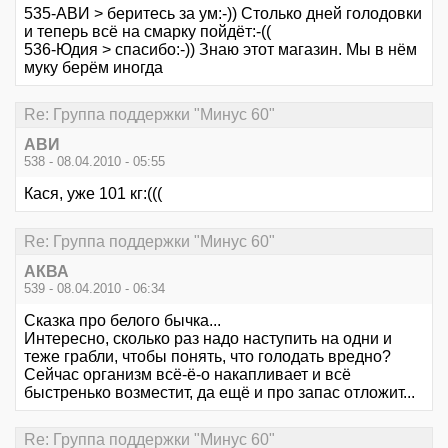
535-АВИ > беритесь за ум:-)) Столько дней голодовки
и теперь всё на смарку пойдёт:-((
536-Юдия > спасибо:-)) Знаю этот магазин. Мы в нём
муку берём иногда
Re: Группа поддержки "Минус 60"
АВИ
538 - 08.04.2010 - 05:55
Кася, уже 101 кг:(((
Re: Группа поддержки "Минус 60"
АКВА
539 - 08.04.2010 - 06:34
Сказка про белого бычка...
Интересно, сколько раз надо наступить на одни и
теже грабли, чтобы понять, что голодать вредно?
Сейчас организм всё-ё-о накапливает и всё
быстренько возместит, да ещё и про запас отложит...
Re: Группа поддержки "Минус 60"