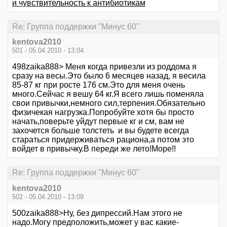
и чувствительность к антибиотикам
Re: Группа поддержки "Минус 60"
kentova2010
501 - 05.04.2010 - 13:04
498zaika888> Меня когда привезли из роддома я
сразу на весы.Это было 6 месяцев назад, я весила
85-87 кг при росте 176 см.Это для меня очень
много.Сейчас я вешу 64 кг.Я всего лишь поменяла
свои привычки,немного сил,терпения.Обязательно
физичекая нагрузка.Попробуйте хотя бы просто
начать,поверьте уйдут первые кг и см, вам не
захочется больше толстеть и вы будете всегда
стараться придерживаться рациона,а потом это
войдет в привычку.В переди же лето!Море!!
Re: Группа поддержки "Минус 60"
kentova2010
502 - 05.04.2010 - 13:09
500zaika888>Ну, без дипрессий.Нам этого не
надо.Могу предположить,может у вас какие-