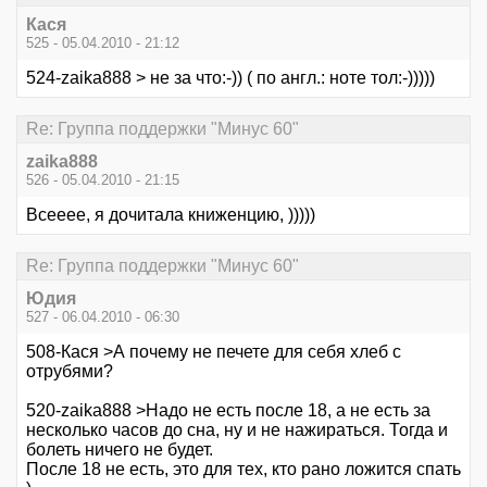
Кася
525 - 05.04.2010 - 21:12
524-zaika888 > не за что:-)) ( по англ.: ноте тол:-)))))
Re: Группа поддержки "Минус 60"
zaika888
526 - 05.04.2010 - 21:15
Всееее, я дочитала книженцию, )))))
Re: Группа поддержки "Минус 60"
Юдия
527 - 06.04.2010 - 06:30
508-Кася >А почему не печете для себя хлеб с
отрубями?
520-zaika888 >Надо не есть после 18, а не есть за
несколько часов до сна, ну и не нажираться. Тогда и
болеть ничего не будет.
После 18 не есть, это для тех, кто рано ложится спать