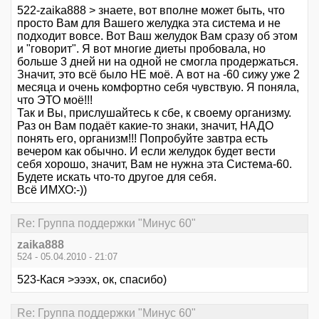
522-zaika888 > знаете, вот вполне может быть, что
просто Вам для Вашего желудка эта система и не
подходит вовсе. Вот Ваш желудок Вам сразу об этом
и "говорит". Я вот многие диеты пробовала, но
больше 3 дней ни на одной не смогла продержаться.
Значит, это всё было НЕ моё. А вот на -60 сижу уже 2
месяца и очень комфортно себя чувствую. Я поняла,
что ЭТО моё!!!
Так и Вы, прислушайтесь к сбе, к своему организму.
Раз он Вам подаёт какие-то знаки, значит, НАДО
понять его, организм!!! Попробуйте завтра есть
вечером как обычно. И если желудок будет вести
себя хорошо, значит, Вам не нужна эта Система-60.
Будете искать что-то другое для себя.
Всё ИМХО:-))
Re: Группа поддержки "Минус 60"
zaika888
524 - 05.04.2010 - 21:07
523-Кася >эээх, ок, спасибо)
Re: Группа поддержки "Минус 60"