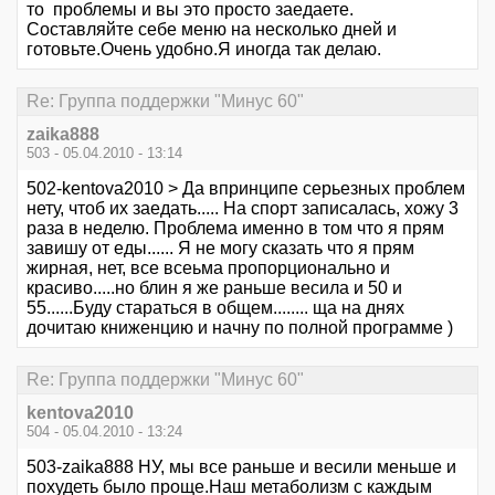
то проблемы и вы это просто заедаете.
Составляйте себе меню на несколько дней и
готовьте.Очень удобно.Я иногда так делаю.
Re: Группа поддержки "Минус 60"
zaika888
503 - 05.04.2010 - 13:14
502-kentova2010 > Да впринципе серьезных проблем
нету, чтоб их заедать..... На спорт записалась, хожу 3
раза в неделю. Проблема именно в том что я прям
завишу от еды...... Я не могу сказать что я прям
жирная, нет, все всеьма пропорционально и
красиво.....но блин я же раньше весила и 50 и
55......Буду стараться в общем........ ща на днях
дочитаю книженцию и начну по полной программе )
Re: Группа поддержки "Минус 60"
kentova2010
504 - 05.04.2010 - 13:24
503-zaika888 НУ, мы все раньше и весили меньше и
похудеть было проще.Наш метаболизм с каждым