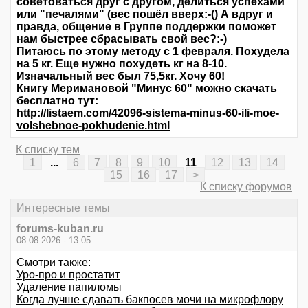
советоваться друг с другом, делиться успехами
или "печалями" (вес пошёл вверх:-() А вдруг и
правда, общение в Группе поддержки поможет
нам быстрее сбрасывать свой вес?:-)
Питаюсь по этому методу с 1 февраля. Похудела
на 5 кг. Еще нужно похудеть кг на 8-10.
Изначальный вес был 75,5кг. Хочу 60!
Книгу Меримановой "Минус 60" можно скачать
бесплатно тут:
http://listaem.com/42096-sistema-minus-60-ili-moe-
volshebnoe-pokhudenie.html
К списку тем
1
...
6
7
8
9
10
11
12
13
14
15
16
17
>
К списку форумов
Интересные темы
forums-kuban.ru
08.08.2026 - 13:05
Смотри также:
Уро-про и простатит
Удаление папиломы
Когда лучше сдавать бакпосев мочи на микрофлору