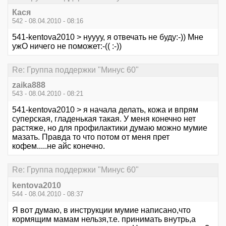
Кася
542 - 08.04.2010 - 08:16
541-kentova2010 > нуууу, я отвечать не буду:-)) Мне
ужО ничего не поможет:-(( :-))
Re: Группа поддержки "Минус 60"
zaika888
543 - 08.04.2010 - 08:21
541-kentova2010 > я начала делать, кожа и впрям
суперская, гладенькая такая. У меня конечно нет
растяже, но для профилактики думаю можно мумие
мазать. Правда то что потом от меня прет
кофем.....не айс конечно.
Re: Группа поддержки "Минус 60"
kentova2010
544 - 08.04.2010 - 08:37
Я вот думаю, в инструкции мумие написано,что
кормящим мамам нельзя,т.е. принимать внутрь,а