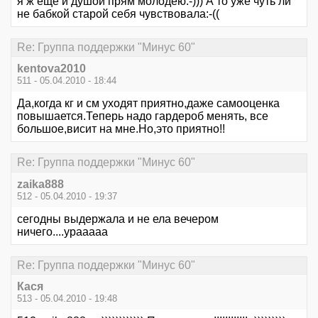
я ж ещё и душой прям молодею:-))) А то уже чуть ли
не бабкой старой себя чувствовала:-((
Re: Группа поддержки "Минус 60"
kentova2010
511 - 05.04.2010 - 18:44
Да,когда кг и см уходят приятно,даже самооценка
повышается.Теперь надо гардероб менять, все
большое,висит на мне.Но,это приятно!!
Re: Группа поддержки "Минус 60"
zaika888
512 - 05.04.2010 - 19:37
сегодны выдержала и не ела вечером
ничего....урааааа
Re: Группа поддержки "Минус 60"
Кася
513 - 05.04.2010 - 19:48