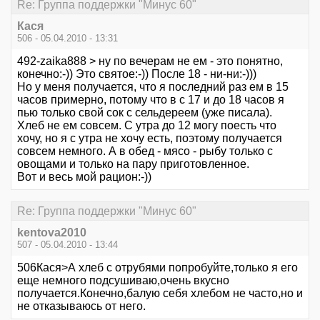
Re: Группа поддержки "Минус 60"
Кася
506 - 05.04.2010 - 13:31
492-zaika888 > ну по вечерам не ем - это понятно,
конечно:-)) Это святое:-)) После 18 - ни-ни:-)))
Но у меня получается, что я последний раз ем в 15
часов примерно, потому что в с 17 и до 18 часов я
пью только свой сок с сельдереем (уже писала).
Хлеб не ем совсем. С утра до 12 могу поесть что
хочу, но я с утра не хочу есть, поэтому получается
совсем немного. А в обед - мясо - рыбу только с
овощами и только на пару приготовленное.
Вот и весь мой рацион:-))
Re: Группа поддержки "Минус 60"
kentova2010
507 - 05.04.2010 - 13:44
506Кася>А хлеб с отрубями попробуйте,только я его
еще немного подсушиваю,очень вкусно
получается.Конечно,балую себя хлебом не часто,но и
не отказываюсь от него.