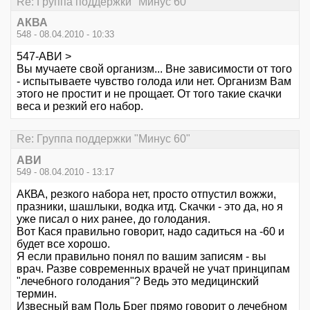
Re: Группа поддержки "Минус 60"
АКВА
548 - 08.04.2010 - 10:33
547-АВИ >
Вы мучаете свой организм... Вне зависимости от того
- испытываете чувство голода или нет. Организм Вам
этого не простит и не прощает. От того такие скачки
веса и резкий его набор.
Re: Группа поддержки "Минус 60"
АВИ
549 - 08.04.2010 - 13:17
АКВА, резкого набора нет, просто отпустил вожжи,
празники, шашлыки, водка итд. Скачки - это да, но я
уже писал о них ранее, до голодания.
Вот Кася правильно говорит, надо садиться на -60 и
будет все хорошо.
Я если правильно понял по вашим записям - вы
врач. Разве современных врачей не учат принципам
"лечебного голодания"? Ведь это медицинский
термин.
Извесный вам Поль Брег прямо говорит о лечебном