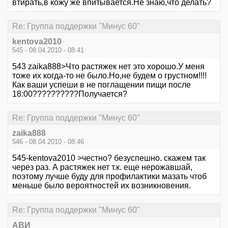
втирать,в кожу же впитывается.Не знаю,что делать?
Re: Группа поддержки "Минус 60"
kentova2010
545 - 08.04.2010 - 08:41
543 zaika888>Что растяжек нет это хорошо.У меня
тоже их когда-то не было.Но,не будем о грустном!!!!
Как ваши успеши в не поглащении пищи после
18:00??????????Получается?
Re: Группа поддержки "Минус 60"
zaika888
546 - 08.04.2010 - 08:46
545-kentova2010 >честно? безуспешно. скажем так
через раз. А растяжек нет т.к. еще нерожавшай,
поэтому лучше буду для профилактики мазать чтоб
меньше было вероятностей их возникновения.
Re: Группа поддержки "Минус 60"
АВИ