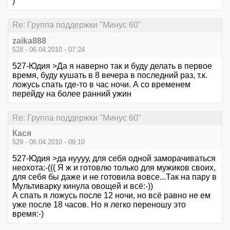
)
Re: Группа поддержки "Минус 60"
zaika888
528 - 06.04.2010 - 07:24
527-Юдия >Да я наверно так и буду делать в первое
время, буду кушать в 8 вечера в последний раз, т.к.
ложусь спать где-то в час ночи. А со временем
перейду на более ранний ужин
Re: Группа поддержки "Минус 60"
Кася
529 - 06.04.2010 - 09:10
527-Юдия >да нуууу, для себя одной заморачиваться
неохота:-((( Я ж и готовлю только для мужиков своих,
для себя бы даже и не готовила вовсе...Так на пару в
Мультиварку кинула овощей и всё:-))
А спать я ложусь после 12 ночи, но всё равно не ем
уже после 18 часов. Но я легко переношу это
время:-)