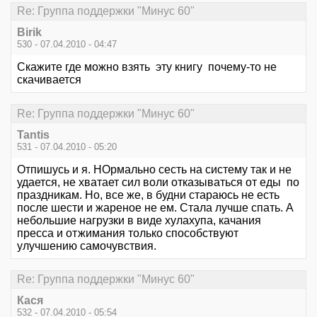
Re: Группа поддержки "Минус 60"
Birik
530 - 07.04.2010 - 04:47
Скажите где можно взять эту книгу почему-то не
скачивается
Re: Группа поддержки "Минус 60"
Tantis
531 - 07.04.2010 - 05:20
Отпишусь и я. НОрмально сесть на систему так и не
удается, не хватает сил воли отказываться от еды по
праздникам. Но, все же, в будни стараюсь не есть
после шести и жареное не ем. Стала лучше спать. А
небольшие нагрузки в виде хулахупа, качания
пресса и отжимания только способствуют
улучшению самочувствия.
Re: Группа поддержки "Минус 60"
Кася
532 - 07.04.2010 - 05:54