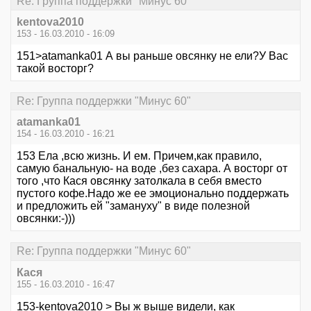
Re: Группа поддержки "Минус 60"
kentova2010
153 - 16.03.2010 - 16:09
151>atamanka01 А вы раньше овсянку не ели?У Вас
такой восторг?
Re: Группа поддержки "Минус 60"
atamanka01
154 - 16.03.2010 - 16:21
153 Ела ,всю жизнь. И ем. Причем,как правило,
самую банальную- на воде ,без сахара. А восторг от
того ,что Кася овсянку затолкала в себя вместо
пустого кофе.Надо же ее эмоционально поддержать
и предложить ей "замануху" в виде полезной
овсянки:-)))
Re: Группа поддержки "Минус 60"
Кася
155 - 16.03.2010 - 16:47
153-kentova2010 > Вы ж выше видели, как