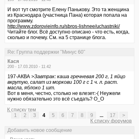
И вот тут смотрите Елену Панькову. Это та женщина
из Краснодара (участница Пана) которая попала на
программу.
http://www.zdorovieinfo.ru/sbros-lishnee/uchastniki/
Читайте блог. Всё доступно описано - что есть, когда,
сколько и почему. См. на 5 странице блога.
Re: Группа поддержки "Минус 60"
Кася
200 - 17.03.2010 - 11:42
197-АКВА >
Завтрак: каша гречневая 200 г, 1 яйцо
вкрутую, салат из моркови 100 г с 1 ч. л. раст.
масла, яблоко 1 шт.
Вот в меня, честно, столько не влезет:-( Неужели
нужно обязательно это всё съедать? О_О
К списку тем
1
2
3
4
5
6
7
8
9
...
17
>
К списку форумов
Добавить новое сообщение