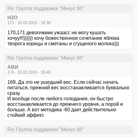
Re: Группа поддержки "Минус 60"
Н2О
173 - 16.03.2010 - 18:39
170,171 девоочкиии ужаасс не могу кушать
хочуу!!!)))))) хочу божественное сочетание яблока
творога корицы и сметаны и сгущеного молока)))
Re: Группа поддержки "Минус 60"
АВИ
174 - 16.03.2010 - 18:40
169, Да это не ушедший вес. Если сейчас начать
питаться, прежний вес восстанавливается буквально
сразу.
И вообще после любого голодания, он быстро
восстанавливается до прежнего уровня, а порой и
больше. А вот методика -60 дает действительно
стойкий эффект.
Re: Группа поддержки "Минус 60"