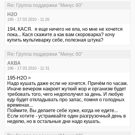
Re: Группа поддержки "Минус 60"
Н2О
195 - 17.03.2010 - 11:26
194, КАСЯ. я еще ничего не ела, но мне не хочется
пока... Кася скажите а как вам скороварка? хочу
купить мультиварку себе, полезная штука?
Re: Группа поддержки "Минус 60"
АКВА
196 - 17.03.2010 - 11:31
195-Н2О >
Надо кушать даже если не хочется. Причём по часам.
Иначе вечером накроет жуткий жор и организм будет
требовать того, чего недополучил за день. И любую
еду будет откладывать про запас, помня о голодных
временах...
Поймите, Вы делаете себе хуже, когда не едите...
Если хотите - устраивайте один разгрузочный день в
неделю, но в остальные дни надо кушать.