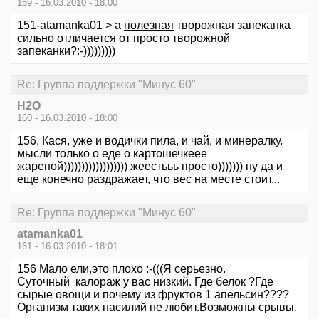
159 - 16.03.2010 - 18:00
151-atamanka01 > а
полезная
творожная запеканка
сильно отличается от просто творожной
запеканки?:-)))))))))
Re: Группа поддержки "Минус 60"
Н2О
160 - 16.03.2010 - 18:00
156, Кася, уже и водички пила, и чай, и минералку.
мысли только о еде о картошечкеее
жареной)))))))))))))))))) жеестььь просто))))))) ну да и
еще конечно раздражает, что вес на месте стоит...
Re: Группа поддержки "Минус 60"
atamanka01
161 - 16.03.2010 - 18:01
156 Мало ели,это плохо :-(((Я серьезно.
Суточный калораж у вас низкий. Где белок ?Где
сырые овощи и почему из фруктов 1 апельсин????
Организм таких насилий не любит.Возможны срывы.