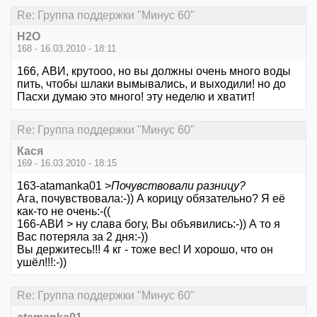
Re: Группа поддержки "Минус 60"
Н2О
168 - 16.03.2010 - 18:11
166, АВИ, крутооо, но вы должны очень много воды
пить, чтобы шлаки вымывались, и выходили! но до
Пасхи думаю это много! эту неделю и хватит!
Re: Группа поддержки "Минус 60"
Кася
169 - 16.03.2010 - 18:15
163-atamanka01 >
Почувствовали разницу?
Ага, почувствовала:-)) А корицу обязательно? Я её
как-то не очень:-((
166-АВИ > ну слава богу, Вы объявились:-)) А то я
Вас потеряла за 2 дня:-))
Вы держитесь!!! 4 кг - тоже вес! И хорошо, что он
ушёл!!!:-))
Re: Группа поддержки "Минус 60"