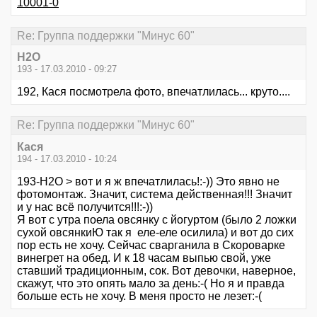
10001-0
Re: Группа поддержки "Минус 60"
Н2О
193 - 17.03.2010 - 09:27
192, Кася посмотрела фото, впечатлилась... круто....
Re: Группа поддержки "Минус 60"
Кася
194 - 17.03.2010 - 10:24
193-Н2О > вот и я ж впечатлилась!:-)) Это явно не
фотомонтаж. Значит, система действенная!!! Значит
и у нас всё получится!!!:-))
Я вот с утра поела овсянку с йогуртом (было 2 ложки
сухой овсянкиЮ так я еле-еле осилила) и вот до сих
пор есть не хочу. Сейчас сварганила в Скороварке
винегрет на обед. И к 18 часам выпью свой, уже
ставший традиционным, сок. Вот девочки, наверное,
скажут, что это опять мало за день:-( Но я и правда
больше есть не хочу. В меня просто не лезет:-(