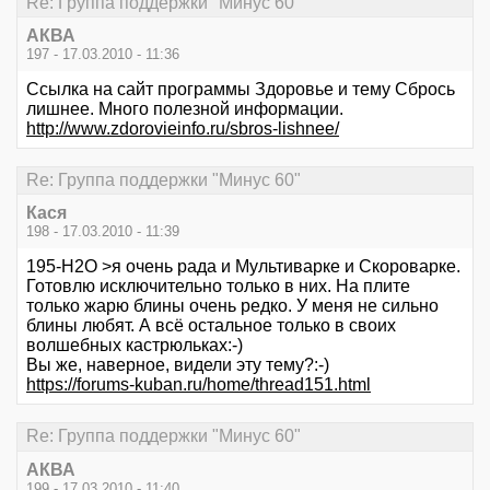
Re: Группа поддержки "Минус 60"
АКВА
197 - 17.03.2010 - 11:36
Ссылка на сайт программы Здоровье и тему Сбрось
лишнее. Много полезной информации.
http://www.zdorovieinfo.ru/sbros-lishnee/
Re: Группа поддержки "Минус 60"
Кася
198 - 17.03.2010 - 11:39
195-Н2О >я очень рада и Мультиварке и Скороварке.
Готовлю исключительно только в них. На плите
только жарю блины очень редко. У меня не сильно
блины любят. А всё остальное только в своих
волшебных кастрюльках:-)
Вы же, наверное, видели эту тему?:-)
https://forums-kuban.ru/home/thread151.html
Re: Группа поддержки "Минус 60"
АКВА
199 - 17.03.2010 - 11:40