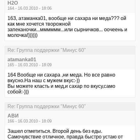
Н2О
164 - 16.03.2010 - 18:06
163, атаманка01, вообще ни сахара ни меда??? ой
как мне хочется творожной
запеканочки...мммммм...или сырничков... оочеень и
молочка!))))))
Re: Группа поддержки "Минус 60"
atamanka01
165 - 16.03.2010 - 18:09
164 Вообще ни сахара ,ни меда. Но все равно
вкусно.На наш с мужем вкус:-))
Вы можете класть и мед,и сахар по вкусу,само
собой:-)))
Re: Группа поддержки "Минус 60"
АВИ
166 - 16.03.2010 - 18:09
Зашел отметиться. Второй день без еды.
Самочувствие отличное, правда быстро устаю от