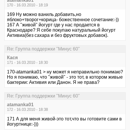
atamanka01
170 - 16.03.2010 - 18:19
169 Ну можно ваниль добавить,но
яблоко+творог+корица- божественное сочетание:-))
167 А "живой" йогурт где у нас продается в
Краснодаре? Я себе покупаю натуральный йогурт
Активиа(без сахара и без фруктовых добавок).
Re: Группа поддержки "Минус 60"
Кася
171 - 16.03.2010 - 18:30
170-atamanka01 > ну может я неправильно понимаю?
Но я понимаю, что "живой" - это тот, в котором живые
бактерии: Активия или Данон. Я не права?
Re: Группа поддержки "Минус 60"
atamanka01
172 - 16.03.2010 - 18:38
171 А для меня живой-это тот,что вы готовите сами в
йогуртнице:-)))