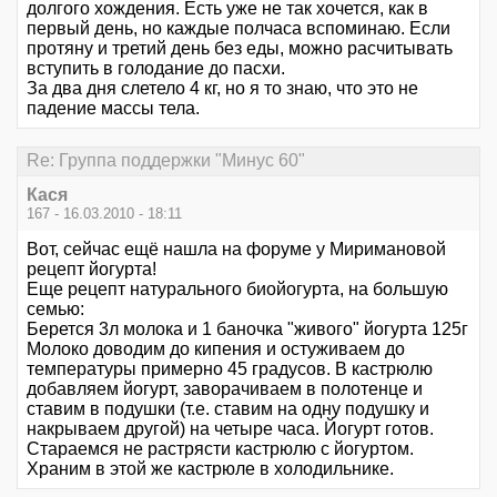
долгого хождения. Есть уже не так хочется, как в
первый день, но каждые полчаса вспоминаю. Если
протяну и третий день без еды, можно расчитывать
вступить в голодание до пасхи.
За два дня слетело 4 кг, но я то знаю, что это не
падение массы тела.
Re: Группа поддержки "Минус 60"
Кася
167 - 16.03.2010 - 18:11
Вот, сейчас ещё нашла на форуме у Миримановой
рецепт йогурта!
Еще рецепт натурального биойогурта, на большую
семью:
Берется 3л молока и 1 баночка "живого" йогурта 125г
Молоко доводим до кипения и остуживаем до
температуры примерно 45 градусов. В кастрюлю
добавляем йогурт, заворачиваем в полотенце и
ставим в подушки (т.е. ставим на одну подушку и
накрываем другой) на четыре часа. Йогурт готов.
Стараемся не растрясти кастрюлю с йогуртом.
Храним в этой же кастрюле в холодильнике.