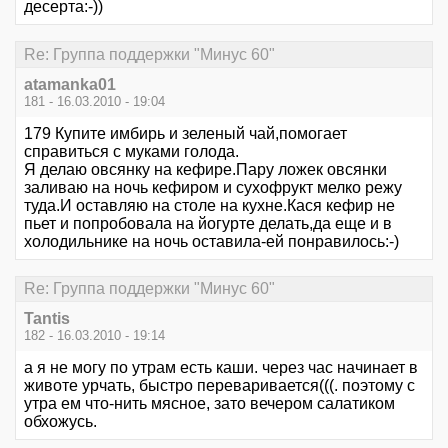
десерта:-))
Re: Группа поддержки "Минус 60"
atamanka01
181 - 16.03.2010 - 19:04
179 Купите имбирь и зеленый чай,помогает
справиться с муками голода.
Я делаю овсянку на кефире.Пару ложек овсянки
заливаю на ночь кефиром и сухофрукт мелко режу
туда.И оставляю на столе на кухне.Кася кефир не
пьет и попробовала на йогурте делать,да еще и в
холодильнике на ночь оставила-ей понравилось:-)
Re: Группа поддержки "Минус 60"
Tantis
182 - 16.03.2010 - 19:14
а я не могу по утрам есть каши. через час начинает в
животе урчать, быстро переваривается(((. поэтому с
утра ем что-нить мясное, зато вечером салатиком
обхожусь.