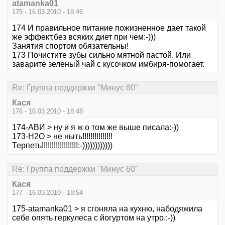
atamanka01
175 - 16.03.2010 - 18:46
174 И правильное питание пожизненное дает такой
же эффект,без всяких диет при чем:-)))
Занятия спортом обязательны!
173 Почистите зубы сильно мятной пастой. Или
заварите зеленый чай с кусочком имбиря-помогает.
Re: Группа поддержки "Минус 60"
Кася
176 - 16.03.2010 - 18:48
174-АВИ > ну и я ж о том же выше писала:-))
173-Н2О > не ныть!!!!!!!!!!!!!!!
Терпеть!!!!!!!!!!!!!!!!!!:-))))))))))))
Re: Группа поддержки "Минус 60"
Кася
177 - 16.03.2010 - 18:54
175-atamanka01 > я сгоняла на кухню, набодяжила
себе опять геркулеса с йогуртом на утро.:-))