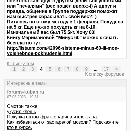
советоваться друг с другом, делиться успехами
или "печалями" (вес пошёл вверх:-() А вдруг и
правда, общение в Группе поддержки поможет
нам быстрее сбрасывать свой вес?:-)
Питаюсь по этому методу с 1 февраля. Похудела
на 5 кг. Еще нужно похудеть кг на 8-10.
Изначальный вес был 75,5кг. Хочу 60!
Книгу Меримановой "Минус 60" можно скачать
бесплатно тут:
http://listaem.com/42096-sistema-minus-60-ili-moe-
volshebnoe-pokhudenie.html
К списку тем
1
2
3
4
5
6
7
8
9
...
17
>
К списку форумов
Интересные темы
forums-kuban.ru
07.08.2026 - 19:31
Смотри также:
укусил клещь
Покупка оптом фраксепарина и клексана.
Как избавиться от застарелой мозоли? Подскажите
кто в курсе.