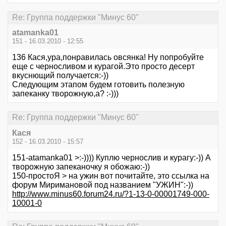
Re: Группа поддержки "Минус 60"
atamanka01
151 - 16.03.2010 - 12:55
136 Кася,ура,понравилась овсянка! Ну попробуйте
еще с черносливом и курагой.Это просто десерт
вкуснющий получается:-))
Следующим этапом будем готовить полезную
запеканку творожную,а? :-)))
Re: Группа поддержки "Минус 60"
Кася
152 - 16.03.2010 - 15:57
151-atamanka01 >:-)))) Куплю чернослив и курагу:-)) А
творожную запеканочку я обожаю:-))
150-простоЯ > на ужин вот почитайте, это ссылка на
форум Миримановой под названием "УЖИН":-))
http://www.minus60.forum24.ru/?1-13-0-00001749-000-
10001-0