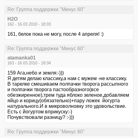
Re: Группа поддержки "Минус 60"
Н2О
162 - 16.03.2010 - 18:03
161, белок пока не могу, после 4 апреля! :)
Re: Группа поддержки "Минус 60"
atamanka01
163 - 16.03.2010 - 18:04
159 Ага,небо и земля:-)))
Я детям делаю классику,а нам с мужем -не классику.
В тарелке смешиваем полпачки творога рассыпного
и полпачки творога пастообразного(все
обезжиренное),трем туда яблоко зеленое,добавляем
яйцо и корицу(обязательно)+пару ложек йогурта
натурального.И в микроволновку это удовольствие.
Есть с йогуртом вприкуску:-)
Почувствовали разницу? :-)))
Re: Группа поддержки "Минус 60"