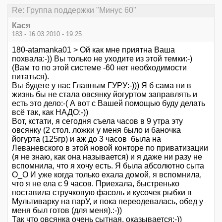
Re: Группа поддержки "Минус 60"
Кася
183 - 16.03.2010 - 19:25
180-atamanka01 > Ой как мне приятна Ваша
похвала:-)) Вы только не уходите из этой темки:-)
(Вам то по этой системе -60 нет необходимости
питаться).
Вы будете у нас Главным ГУРУ:-))) Я б сама ни в
жизнь бы не стала овсянку йогуртом заправлять и
есть это дело:-( А вот с Вашей помощью буду делать
всё так, как НАДО:-))
Вот, кстати, я сегодня съела часов в 9 утра эту
овсянку (2 стол. ложки у меня было и баночка
йогурта (125гр) и аж до 3 часов была на
Леваневского в этой новой конторе по приватизации
(я не знаю, как она называется) и я даже ни разу не
вспомнила, что я хочу есть. Я была абсолютно сыта
О_О И уже когда только ехала домой, я вспомнила,
что я не ела с 9 часов. Приехала, быстренько
поставила стручковую фасоль и кусочек рыбки в
Мультиварку на парУ, и пока переодевалась, обед у
меня был готов (для меня).:-))
Так что овсянка очень сытная, оказывается:-))