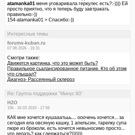
atamanka01
меня уговаривала геркулес есть?:-)))) Ей
просто приятно, что я теперь буду завтракать
правильно:-))
154-atamanka01 > Спасибо:-))
Интересные темы
forums-kuban.ru
07.08.2026 - 19:31
Смотри также:
Движется картинка, что это может быть?
Правильное сьалансированное питание. Кто об этом
что слышал?
Диагноз- Рассеянный склероз
Re: Группа поддержки "Минус 60"
Н2О
156 - 16.03.2010 - 17:56
КАК мне хочется кушааатььь.... ооочень хочется... за
сегодня ела овсяную кашку, 1 апельсин, тарелку супа
пюре из броколи, есть хочется невыносимо просто...
что делать? как сдержаться?)))))))