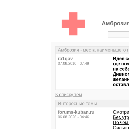
Амброзия
Амброзия - места наименьшего 
ra1qav
Идея с
07.08.2010 - 07:49
где по
на себ
Дивном
желани
оставл
К списку тем
Интересные темы
forums-kuban.ru
Смотри
06.08.2026 - 04:46
Бег, ут
По чем
Сильно 