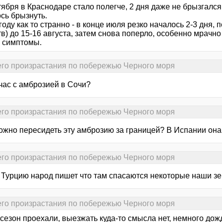
тября в Краснодаре стало полегче, 2 дня даже не брызгался
сь брызнуть.
году как то странно - в конце июля резко началось 2-3 дня, 
в) до 15-16 августа, затем снова поперло, особенно мрачно б
 симптомы.
его произрастания по побережью Черного моря
час с амброзией в Сочи?
его произрастания по побережью Черного моря
можно пересидеть эту амброзию за границей? В Испании она
его произрастания по побережью Черного моря
 Турцию народ пишет что там спасаются некоторые наши зем
его произрастания по побережью Черного моря
сезон проехали, выезжать куда-то смысла нет, немного дож