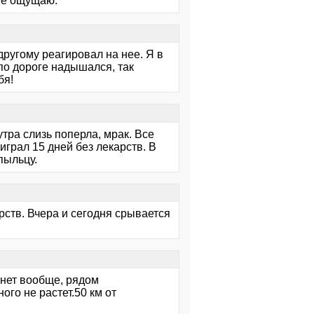
 не ощущаю.
другому реагировал на нее. Я в
по дороге надышался, так
бя!
утра слизь поперла, мрак. Все
грал 15 дней без лекарств. В
пыльцу.
рств. Вчера и сегодня срывается
 нет вообще, рядом
го не растет.50 км от