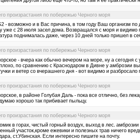
цветения другой либо еще что-то, но там я её практически
его произрастания по побережью Черного моря
2 - возможно и в Вас причина, в том году Ваш организм по 
у уже с 28 июля засел дома. Возвращался с моря и видимо 
атура поднималась даже, через 10 дней только пришел в се
его произрастания по побережью Черного моря
рское - вчера как обычно вечером на море, ну а сегодня с 
плохо, по сравнению с Краснодаром в Дивне у амброзии выи
учки и ветер со вчерашнего дня - вот видимо и разбросало 
его произрастания по побережью Черного моря
рское, в районе Голубая Даль - пока все отлично, без лека
 думаю хорошо так прибивает пыльцу.
его произрастания по побережью Черного моря
мик в горах, чистый горный воздух, выход в лес. амброзии
нный участок,кроме ежевики и полезных трав ничего вредно
ара, ст.Убинская. Если интересно пишите на почту.