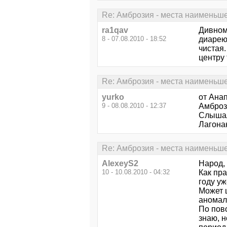
Re: Амброзия - места наименьш
ra1qav
Дивном
8 - 07.08.2010 - 18:52
диарею
чистая.
центру 
Re: Амброзия - места наименьш
yurko
от Анап
9 - 08.08.2010 - 12:37
Амбрози
Слышал,
Лагона
Re: Амброзия - места наименьш
AlexeyS2
Народ, 
10 - 10.08.2010 - 04:32
Как пра
году уж
Может 
аномал
По пово
знаю, н