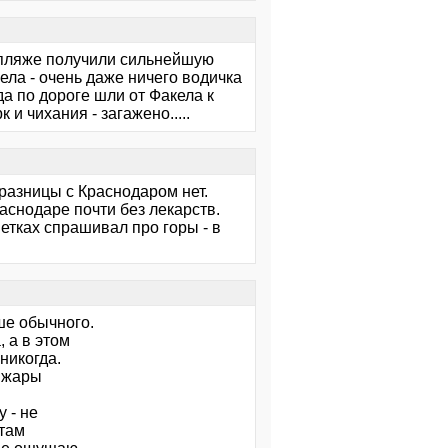
м пляже получили сильнейшую
ла - очень даже ничего водичка
да по дороге шли от Факела к
и чихания - загажено.....
 разницы с Краснодаром нет.
раснодаре почти без лекарств.
ветках спрашивал про горы - в
ше обычного.
 а в этом
никогда.
а жары
 - не
 там