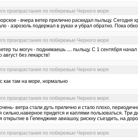
его произрастания по побережью Черного моря
орское - вчера ветер прилично раскидал пыльцу. Сегодня х
ло - аэрозоль подержал в руках и убрал обратно. Пока обхо
его произрастания по побережью Черного моря
ветер ты могуч - поднимаешь .... пыльцу. С 1 сентября нача
 август без лекарств!
его произрастания по побережью Черного моря
с как там на море, нормально
его произрастания по побережью Черного моря
очень- ветра стали дуть прилично и стало плохо, периодичн
 сильно,наверное придется и каплями пользоваться. Три дн
я открытие в Геленджике авиашоу, рискну съездить, на дор
его произрастания по побережью Черного моря