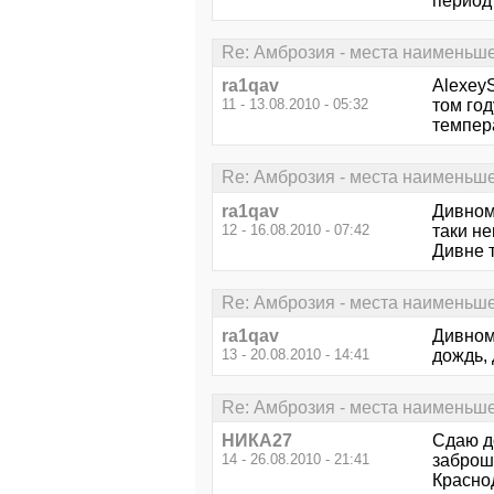
период 
Re: Амброзия - места наименьш
ra1qav
AlexeyS
11 - 13.08.2010 - 05:32
том год
темпер
Re: Амброзия - места наименьш
ra1qav
Дивномо
12 - 16.08.2010 - 07:42
таки не
Дивне т
Re: Амброзия - места наименьш
ra1qav
Дивномо
13 - 20.08.2010 - 14:41
дождь,
Re: Амброзия - места наименьш
НИКА27
Сдаю до
14 - 26.08.2010 - 21:41
заброше
Краснод