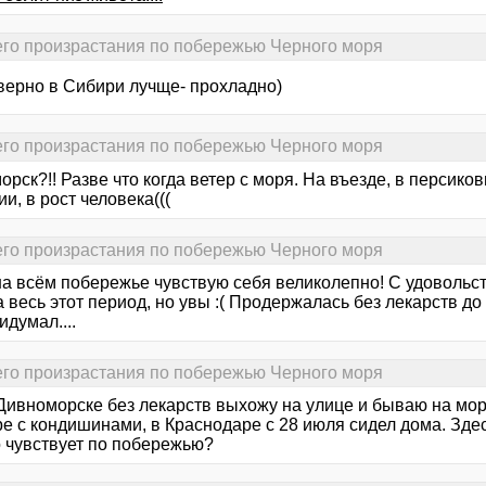
его произрастания по побережью Черного моря
верно в Сибири лучще- прохладно)
его произрастания по побережью Черного моря
рск?!! Разве что когда ветер с моря. На въезде, в персико
и, в рост человека(((
его произрастания по побережью Черного моря
на всём побережье чувствую себя великолепно! С удовольст
 весь этот период, но увы :( Продержалась без лекарств до 5
идумал....
его произрастания по побережью Черного моря
 Дивноморске без лекарств выхожу на улице и бываю на мор
е с кондишинами, в Краснодаре с 28 июля сидел дома. Здесь
 чувствует по побережью?