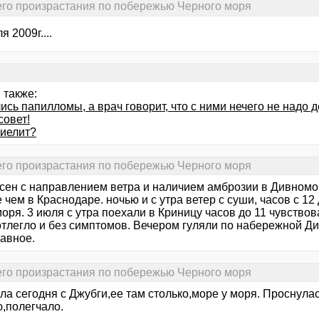
его произрастания по побережью Черного моря
я 2009г....
 также:
сь папилломы, а врач говорит, что с ними нечего не надо де
совет!
иелит?
его произрастания по побережью Черного моря
асен с направлением ветра и наличием амброзии в Дивномор
чем в Краснодаре. ночью и с утра ветер с суши, часов с 12
моря. 3 июля с утра поехали в Криницу часов до 11 чувство
отлегло и без симптомов. Вечером гуляли по набережной Ди
лавное.
его произрастания по побережью Черного моря
ла сегодня с Джубги,ее там столько,море у моря. Проснул
,полегчало.