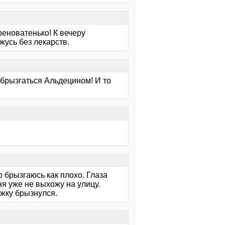
реноватенько! К вечеру
жусь без лекарств.
л брызгаться Альдецином! И то
о брызгаюсь как плохо. Глаза
я уже не выхожу на улицу.
ожку брызнулся.