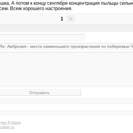
шка. А потом к концу сентября концентрация пыльцы сильно
сем. Всем хорошего настроения.
1
>
умы Кубани
.
kuban.ru