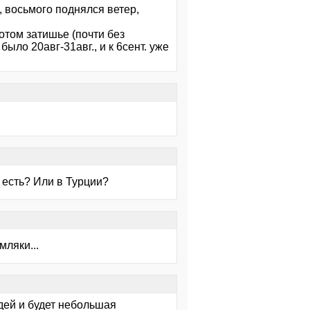
, восьмого поднялся ветер,
потом затишье (почти без
ыло 20авг-31авг., и к 6сент. уже
 есть? Или в Турции?
ляки...
дей и будет небольшая