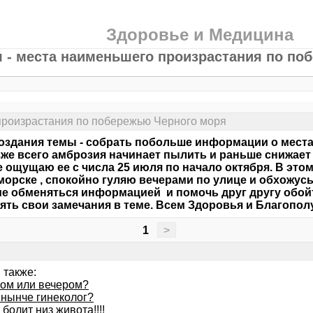
Здоровье и Медицина
 - места наименьшего произрастания по по
произрастания по побережью Черного моря
оздания темы - собрать побольше информации о места
зже всего амброзия начинает пылить и раньше снижае
е ощущаю ее с числа 25 июля по начало октября. В это
орске , спокойно гуляю вечерами по улице и обхожусь 
е обменяться информацией и помочь друг другу обойт
ять свои замечания в теме. Всем Здоровья и Благопо
1
>
 также:
ром или вечером?
 нынче гинеколог?
болит низ живота!!!!