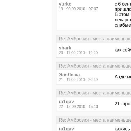
yurko
c 6 сен
19 - 09.09.2010 - 07:07
пришло
В этом 
лекарст
слабые
Re: Амброзия - места наименьш
shark
как сей
20 - 11.09.2010 - 19:20
Re: Амброзия - места наименьш
ЭляЛеша
А где 
21 - 11.09.2010 - 20:49
Re: Амброзия - места наименьш
ra1qav
21 -про
22 - 12.09.2010 - 15:13
Re: Амброзия - места наименьш
ra1qav
кажись 