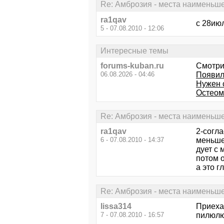
Re: Амброзия - места наименьш
ra1qav
с 28июл
5 - 07.08.2010 - 12:06
Интересные темы
forums-kuban.ru
Смотри
06.08.2026 - 04:46
Появили
Нужен 
Остеом
Re: Амброзия - места наименьш
ra1qav
2-согл
6 - 07.08.2010 - 14:37
меньше 
дует с 
потом 
а это г
Re: Амброзия - места наименьш
lissa314
Приеха
7 - 07.08.2010 - 16:57
пилюлю