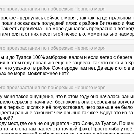
его произрастания по побережью Черного моря
орское - вернулись сейчас с моря , так как на центрально
 пошли осваивать полудикий пляж в районе Витязево и Факе
 Так есть проблема - на море дышалось прекрасно а вот ког
там поля а от них несет этой нечестью, моментально насморк 
его произрастания по побережью Черного моря
ы и до Туапсе 100% амброзии валом и если ветер с берега
я в этом году повально еще не зацвела, так что пока и в К
 что уезжают в район Сочи вроде там нет. Да еще ктото в 
ках ее море, может южнее нет?
его произрастания по побережью Черного моря
у меня такое ощущение, что в этом году она началась рань
вило серьезно начинает беспокоить она с середины августа,
е в первых числах я её почувствовал, чего раньше не было 
цвести раньше закончит чем обычно так же? Вдруг это из-з
ьной?
ду мест, где она не ощущается - это Сочи, за Туапсе. Почему
о то, что она там растет это точный факт. Просто либо у неё