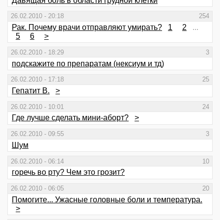
Давящая боль в области грудной клетки
26.02.2010 - 20:18
254
Рак. Почему врачи отправляют умирать?
1
2
...
5
6
>
26.02.2010 - 18:29
3
подскажите по препаратам (нексиум и тд)
26.02.2010 - 17:18
25
Гепатит В.
>
26.02.2010 - 10:01
24
Где лучше сделать мини-аборт?
>
26.02.2010 - 09:55
3
Шум
26.02.2010 - 06:14
10
горечь во рту? Чем это грозит?
26.02.2010 - 06:05
20
Помогите... Ужасные головные боли и температура.
>