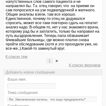
напутственных слов самого пациента и не
направлял бы. Т.к. отец говорит, что на приеме он
сам попросился на узи поджелудочной и желчного.
Общие анализы взяли, там все хорошо.
Единственное, почему-то отец не додумался
спросить, может все-таки повторно сдать на гепатит
анализ надо. В-общем-то, нет у нас знакомого врача,
которому рад бы и заплатить, только бы направил на
путь выздоровления. Теперь папа обзванивает
ближайшие больницы, где можно платно снова
пройти обследование (хотя и это проходили уже, но
все-же..).Какой-то замкнутый круг.
К списку тем
1
>
К списку форумов
Добавить новое сообщение
Ваше имя:
Тема сообщения:
Сообщение: