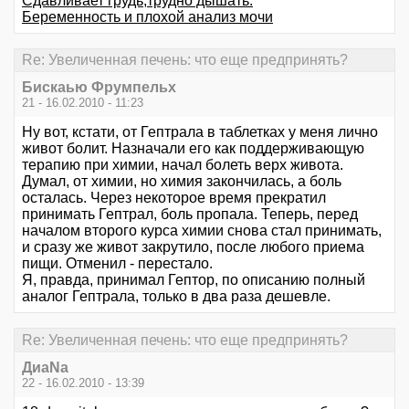
Сдавливает грудь,трудно дышать.
Беременность и плохой анализ мочи
Re: Увеличенная печень: что еще предпринять?
Бискаью Фрумпельх
21 - 16.02.2010 - 11:23
Ну вот, кстати, от Гептрала в таблетках у меня лично
живот болит. Назначали его как поддерживающую
терапию при химии, начал болеть верх живота.
Думал, от химии, но химия закончилась, а боль
осталась. Через некоторое время прекратил
принимать Гептрал, боль пропала. Теперь, перед
началом второго курса химии снова стал принимать,
и сразу же живот закрутило, после любого приема
пищи. Отменил - перестало.
Я, правда, принимал Гептор, по описанию полный
аналог Гептрала, только в два раза дешевле.
Re: Увеличенная печень: что еще предпринять?
ДиаNa
22 - 16.02.2010 - 13:39