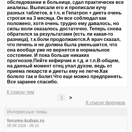
обследовании в больнице, сдал практически все
анализы. Выписали его и прописали кучу
разных таблеток, в т.ч. и Гепатрон + диета очень
строгая на 3 месяца. Он все соблюдал как
положено, хотя очень трудно ему давалось, но
силы воли оказалось достаточно. Теперь снова
обратился за результатами (есть ли какая-то
разница), т.к.боли продолжаются.А врач сказал,
что печень и не должна была уменьшится, что
она вообще уже не вернется в нормальное
состояние. И пока больше никаких
прогнозов.Пейте кефирчик и т.д. и т.п.В-общем,
на данный момент отец упал духом, ведь от
приема лекарств и диеты ему не легче.Как
болело так и болит.Что еще можно предпринять.
Все заранее спасибо.
К списку тем
1
>
К списку форумов
Интересные темы
forums-kuban.ru
08.08.2026 - 09:10