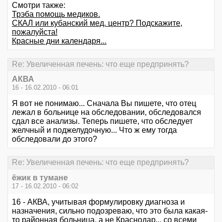
Смотри также:
Трэба помощь медиков.
СКАЛ или кубанский мед. центр? Подскажите,
пожалуйста!
Красные дни календаря...
Re: Увеличенная печень: что еще предпринять?
АКВА
16 - 16.02.2010 - 06:01
Я вот не понимаю... Сначала Вы пишете, что отец
лежал в больнице на обследовании, обследовался
сдал все анализы. Теперь пишете, что обследует
желчный и поджелудочную... Что ж ему тогда
обследовали до этого?
Re: Увеличенная печень: что еще предпринять?
ёжик в тумане
17 - 16.02.2010 - 06:02
16 - АКВА, учитывая формулировку диагноза и
назначения, сильно подозреваю, что это была какая-
то районная больница, а не Краснодар... со всеми