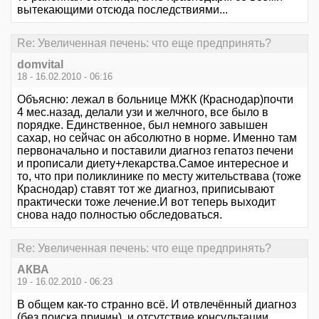
вытекающими отсюда последствиями...
Re: Увеличенная печень: что еще предпринять?
domvital
18 - 16.02.2010 - 06:16
Объясню: лежал в больнице МЖК (Краснодар)почти
4 мес.назад, делали узи и желчного, все было в
порядке. Единственное, был немного завышен
сахар, но сейчас он абсолютно в норме. Именно там
первоначально и поставили диагноз гепатоз печени
и прописали диету+лекарства.Самое интересное и
то, что при поликлинике по месту жительствава (тоже
Краснодар) ставят тот же диагноз, приписывают
практически тоже лечение.И вот теперь выходит
снова надо полностью обследоваться.
Re: Увеличенная печень: что еще предпринять?
АКВА
19 - 16.02.2010 - 06:23
В общем как-то странно всё. И отвлечённый диагноз
(без поиска причин), и отсутствие консультации