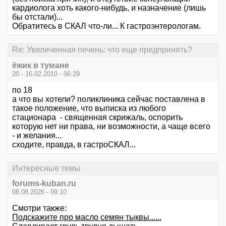
кардиолога хоть какого-нибудь, и назначение (лишь
бы отстали)...
Обратитесь в СКАЛ что-ли... К гастроэнтерологам.
Re: Увеличенная печень: что еще предпринять?
ёжик в тумане
20 - 16.02.2010 - 06:29
по 18
а что вы хотели? поликлиника сейчас поставлена в
такое положение, что выписка из любого
стационара - священная скрижаль, оспорить
которую нет ни права, ни возможности, а чаще всего
- и желания...
сходите, правда, в гастроСКАЛ...
Интересные темы
forums-kuban.ru
08.08.2026 - 09:10
Смотри также:
Подскажите про масло семян тыквы......