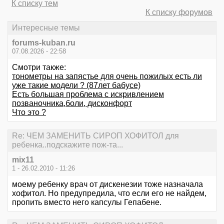
К списку тем
К списку форумов
Интересные темы
forums-kuban.ru
07.08.2026 - 22:58
Смотри также:
тонометры на запястье для очень пожилых есть ли
уже такие модели ? (87лет бабусе)
Есть большая проблема с искривлением
позваночника,боли, дисконфорт
Что это ?
Re: ЧЕМ ЗАМЕНИТЬ СИРОП ХОФИТОЛ для
ребенка..подскажите пож-та...
mix11
1 - 26.02.2010 - 11:26
моему ребенку врач от дискенезии тоже назначала
хофитол. Но предупредила, что если его не найдем,
пропить вместо него капсулы Гепабене.