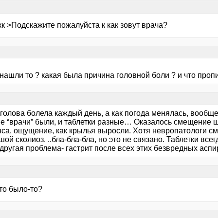
к >Подскажите пожалуйста к как зовут врача?
 нашли то ? какая была причина головной боли ? и что проп
голова болела каждый день, а как погода менялась, вообще,
е “врачи” были, и таблетки разные… Оказалось смещение ш
са, ощущение, как крылья выросли. Хотя невропатологи смо
ой сколиоз. ..бла-бла-бла, но это не связано. Таблетки все
другая проблема- гастрит после всех этих безвредных аспир
то было-то?