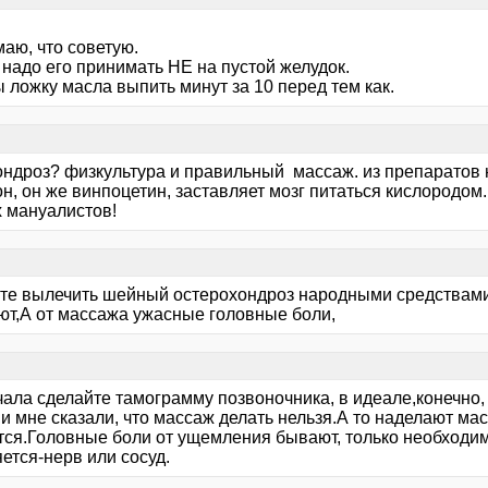
маю, что советую.
 надо его принимать НЕ на пустой желудок.
 ложку масла выпить минут за 10 перед тем как.
ондроз? физкультура и правильный массаж. из препаратов 
н, он же винпоцетин, заставляет мозг питаться кислородом.
х мануалистов!
те вылечить шейный остерохондроз народными средствами
ют,А от массажа ужасные головные боли,
чала сделайте тамограмму позвоночника, в идеале,конечно,
и мне сказали, что массаж делать нельзя.А то наделают мас
тся.Головные боли от ущемления бывают, только необходим
ется-нерв или сосуд.