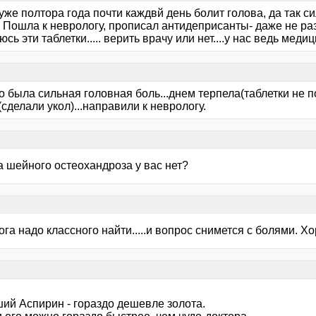
уже полтора года почти каждвй день болит голова, да так си
 Пошла к неврологу, прописал антидеприсанты- даже не ра
юсь эти таблетки..... верить врачу или нет....у нас ведь медици
о была сильная головная боль...днем терпела(таблетки не 
сделали укол)...направили к неврологу.
а шейного остеохандроза у вас нет?
га надо классного найти.....и вопрос снимется с болями. Хо
ший Аспирин - гораздо дешевле золота.