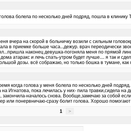
голова болела по несколько дней подряд, пошла в клинику Т
меня вчера на скорой в больничку возили с сильным голово
ала в приемке больше часа...дежур. врач переодически зво
л...пришла наконец девушка-погоняла меня по прямой линии
дома атаракс и лечь спать-утром будет лучше.... я так и сдел
ольшой дозы. всё сображаю, но только бошка в тумане, как 
емя когда голова у меня болела по несколько дней подряд.
 на Игнатова, пока лечилась у них- пила травки,сидела на 
, закончила-началось снова. Вообще,замечаю за собой если
ер или понервничаю-сразу болит голова. Хорошо помогаю
1
>