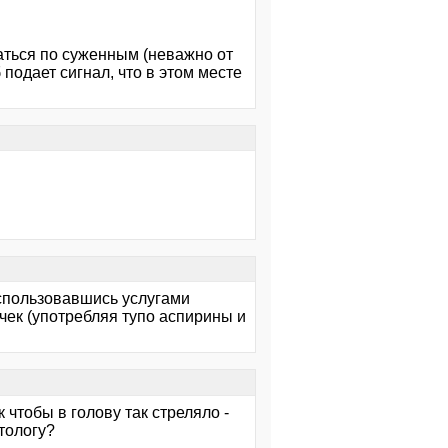
раться по суженным (неважно от
б подает сигнал, что в этом месте
воспользовавшись услугами
ячек (употребляя тупо аспирины и
 чтобы в голову так стреляло -
отологу?