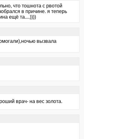
льно, что тошнота с рвотой
зобрался в причине. я теперь
на ещё та....))))
помогали),ночью вызвала
роший врач- на вес золота.