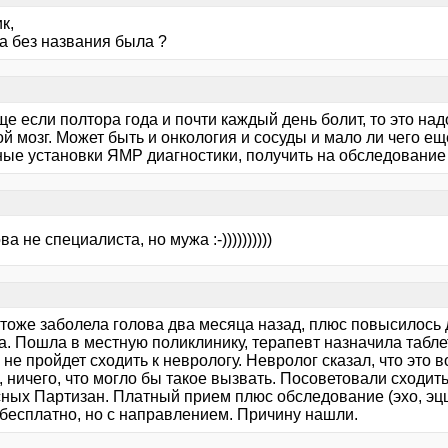
к,
а без названия была ?
е если полтора года и почти каждый день болит, то это на
й мозг. Может быть и онкология и сосуды и мало ли чего е
ные установки ЯМР диагностики, получить на обследовани
ва не специалиста, но мужа :-))))))))))
 тоже заболела голова два месяца назад, плюс повысилось 
. Пошла в местную поликлинику, терапевт назначила таблет
не пройдет сходить к неврологу. Невролог сказал, что это 
 ничего, что могло бы такое вызвать. Посоветовали сходить
сных Партизан. Платный прием плюс обследование (эхо, эцц
бесплатно, но с направлением. Причину нашли.