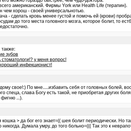
 его можно гораздо быстрее, чем чудо-доктора.
сего американский. Фирмы York или Health Life (терапин).
н чем хорош - своей универсальнотью.
ача - сделать кровь менее густой и помочь ей (крови) проб
осудам до того места головного мозга, которое болит, то ест
недостаточно.
 также:
ие зубов
ь стоматологи!? у меня вопрос!
хороший инфекционист!
дому свое!:) По мне.....избавить себя от головных болей, 
го спеца, слава Богу есть такой, не приобретая других бол
фигню ...).
 кошка > да бог его знает=(( шея болит периодически. Но так
 никогда. Думала умру, до того больно=((( Так это к неврап