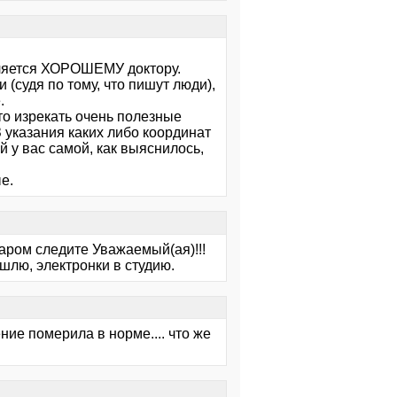
вляется ХОРОШЕМУ доктору.
(судя по тому, что пишут люди),
.
сто изрекать очень полезные
З указания каких либо координат
й у вас самой, как выяснилось,
е.
заром следите Уважаемый(ая)!!!
шлю, электронки в студию.
ение померила в норме.... что же