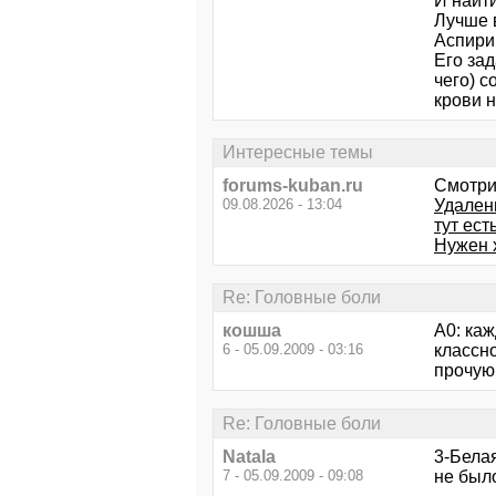
И найти
Лучше в
Аспири
Его зад
чего) с
крови 
Интересные темы
forums-kuban.ru
Смотри
09.08.2026 - 13:04
Удален
тут ест
Нужен 
Re: Головные боли
кошша
А0: каж
6 - 05.09.2009 - 03:16
классно
прочую 
Re: Головные боли
Natala
3-Белая
7 - 05.09.2009 - 09:08
не было