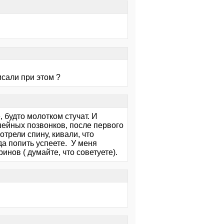
исали при этом ?
 будто молотком стучат. И
ейных позвонков, после первого
трели спину, кивали, что
гда попить успеете. У меня
инов ( думайте, что советуете).