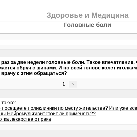
Здоровье и Медицина
Головные боли
 раз за две недели головные боли. Такое впечатление, 
ается обруч с шипами. И по всей голове колет иголкам
 врачу с этим обращаться?
1
>
 также:
 посещаете поликлиники по месту жительства? Или уже вс
ны Нейромультивит.стоит ли применять??
тка лекарства от рака