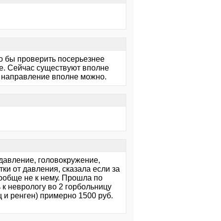
до бы проверить посерьезнее
ще. Сейчас существуют вполне
е направление вполне можно.
давление, головокружение,
ки от давления, сказала если за
вообще не к нему. Прошла по
 к неврологу во 2 горбольницу
 и ренген) примерно 1500 руб.