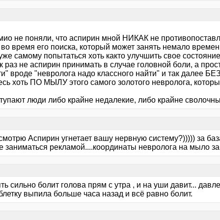
мио не поняли, что аспирин мной НИКАК не противопоста
во время его поиска, который может занять немало времени 
уже самому попытаться хоть както улучшить свое состояние
к раз не аспирин принимать в случае головной боли, а про
и" вроде "невролога надо классного найти" и так далее БЕ
есь хоть ПО МЫЛУ этого самого золотого невролога, которы
ступают люди либо крайне недалекие, либо крайне сволочны
я смотрю Аспирин угнетает вашу нервную систему?))))) за ба
е заниматься рекламой....координаты невролога на мыло за
ть сильно болит голова прям с утра , и на уши давит... давл
блетку выпила больше часа назад и всё равно болит.