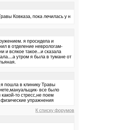
равы Ковказа, пока лечилась у н
кружением. я просидела и
нил в отделение неврологам-
 и всякое такое...и сказала
ала....а утром я была в тумане от
пьяная.
 я пошла в клинику Травы
диете,мануальщик- все было
 какой-то стресс,не поем
т физические упражнения
К списку форумов