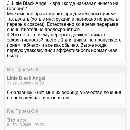
3, Little Black Angel - врач когда назначал ничего не
говорил?
Мне именно врач говорил при длительном приеме
так делать (хоть в инструкции и написано не делать
перерыв совсем). Естественно во время перерыва
очень тщательно предохраняться
4,Это не я - почему перерыв должен снижать
эффективность? пьете с 1 дня цикла, не пропускаете
прием таблеток и все как обычно. Вы же когда
первую упаковку пили эффективность нормальная
была
Re: Приём О.К.
Little Black Angel
7 - 29.10.2009 - 21:23
6-балавнюк > нет. мне их вообще в качестве лечения
по большей части назначали...
Re: Приём О.К.
Это не я
8 - 30.10.2009 - 05:36