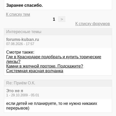
Заранее спасибо.
К списку тем
1
>
К списку форумов
Интересные темы
forums-kuban.ru
07.08.2026 - 17:57
Смотри также:
Где в Краснодаре подобрать и купить торические
линзы?
Камни в желчной протоке. Подскажите?
Системная красная волчанка
Re: Приём О.К.
Это не я
1 - 29.10.2009 - 05:01
если детей не планируете, то не нужно никаких
перерывов)