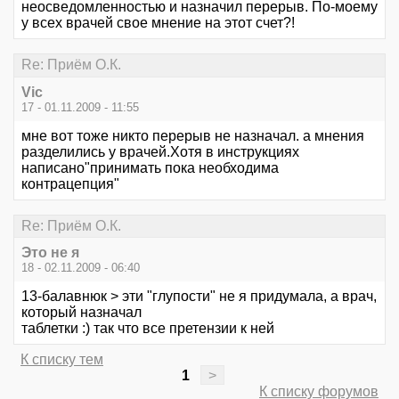
неосведомленностью и назначил перерыв. По-моему
у всех врачей свое мнение на этот счет?!
Re: Приём О.К.
Vic
17 - 01.11.2009 - 11:55
мне вот тоже никто перерыв не назначал. а мнения
разделились у врачей.Хотя в инструкциях
написано"принимать пока необходима
контрацепция"
Re: Приём О.К.
Это не я
18 - 02.11.2009 - 06:40
13-балавнюк > эти "глупости" не я придумала, а врач,
который назначал
таблетки :) так что все претензии к ней
К списку тем
1
>
К списку форумов