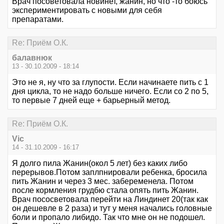
Врач посоветовала новинет, жанин, но что -то боюсь
экспериментировать с новыми для себя
препаратами.
Re: Приём О.К.
балавнюк
13 - 30.10.2009 - 18:14
Это не я, ну что за глупости. Если начинаете пить с 1
дня цикла, то не надо больше ничего. Если со 2 по 5,
то первые 7 дней еще + барьерный метод.
Re: Приём О.К.
Vic
14 - 31.10.2009 - 16:17
Я долго пила Жанин(окол 5 лет) без каких либо
перерывов.Потом заплпнировали ребенка, бросила
пить Жанин и через 3 мес. забеременела. Потом
после кормления грудбю стала опять пить Жанин.
Врач пососветовала перейти на Линдинет 20(так как
он дешевле в 2 раза) и тут у меня начались головные
боли и пропало либидо. Так что мне он не подошел.