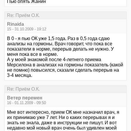
Пью опять Жанин
Re: Приём О.К.
Rinaida
15 - 31.10.2009 - 19:12
В 0 - я пью ОК уже 1,5 года. Раз в 0,5 года сдаю
анализы на гормоны. Врач говорит, что пока все
показатели в норме, перерыв делать не нужно. У
меня пока все в норме.
А у моей знакомой после 4-летнего приема
Мерсилона в анализах на гормоны показатель (какой
не помню) повысился, сказали сделать перерыв на
3-4 месяца.
Re: Приём О.К.
Ветер перемен
16 - 01.11.2009 - 09:50
Мне вот интересно, прием ОК мне назначил врач, я
их принимаю уже 7 лет. Ни о каких перерывах я и
знать не знала, даже в инструкции не пишут. И вот
недавно мой новый врач очень был удивлен моей