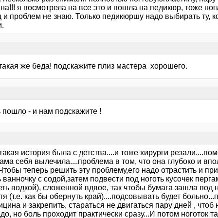
на!!! я посмотрела на все это и пошла на педикюр, тоже ног
ц и проблем не знаю. Только педикюршу надо выбирать ту, 
.
 такая же беда! подскажите плиз мастера хорошего.
 пошло - и нам подскажите !
такая история была с детства....и тоже хирурги резали....пом
ама себя вылечила....проблема в том, что она глубоко и в
Чтобы теперь решить эту проблему,его надо отрастить и пр
 ванночку с содой,затем подвести под ноготь кусочек перг
ть водкой), сложенной вдвое, так чтобы бумага зашла под но
тя (т.е. как бы обернуть край)....подсовывать будет больно
цина и закрепить, стараться не двигаться пару дней , чтоб 
до, но боль проходит практически сразу...И потом ноготок т