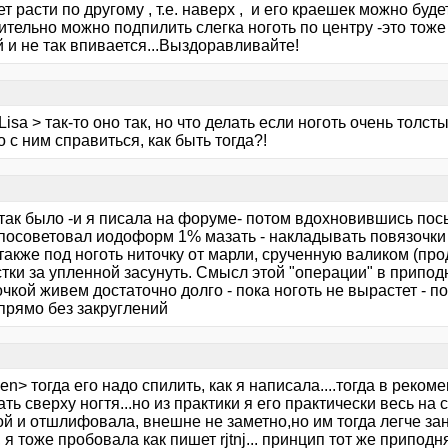
т расти по другому , т.е. наверх , и его краешек можно буде
тельно можно подпилить слегка ноготь по центру -это тоже 
 и не так впивается...Выздоравливайте!
Lisa > так-то оно так, но что делать если ноготь очень толс
о с ним справиться, как быть тогда?!
так было -и я писала на форуме- потом вдохновившись посы
 посоветовал иодоформ 1% мазать - накладывать повязочки 
а также под ноготь ниточку от марли, срученную валиком (
тки за упленной засунуть. Смысл этой "операции" в припод
очкой живем достаточно долго - пока ноготь не вырастет - п
прямо без закруглений
en> тогда его надо спилить, как я написала....тогда в реко
ть сверху ногтя...но из практики я его практически весь на
й и отшлифовала, внешне не заметно,но им тогда легче зани
 я тоже пробовала как пишет rjtnj... принцип тот же приподн