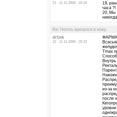
21 - 11.11.2009 - 20:24
19, ран
часа ?!
20, Мы 
никогда
Re: Ноготь врезался в кожу.
dr1nk
ФАРМА
22 - 11.11.2009 - 20:32
Всасыв
желудо
Tmax п
Способ
Внутрь 
Ректаль
Парент
Накожн
Распре
преиму
из-за н
распред
поcле 
Кетопр
уровни
однокр