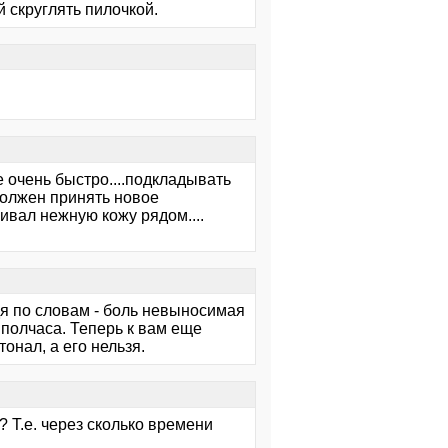
й скруглять пилочкой.
е очень быстро....подкладывать
 должен принять новое
ивал нежную кожу рядом....
дя по словам - боль невыносимая
 полчаса. Теперь к вам еще
онал, а его нельзя.
? Т.е. через сколько времени