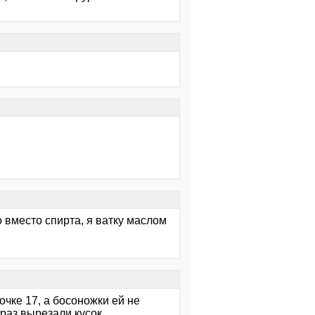
о вместо спирта, я ватку маслом
вочке 17, а босоножки ей не
аз вырезали кусок....