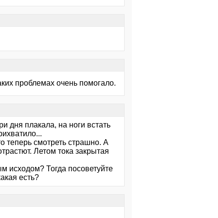
таких проблемах очень помогало.
ри дня плакала, на ноги встать
рихватило...
то теперь смотреть страшно. А
 отрастют. Летом тока закрытая
ым исходом? Тогда посоветуйте
акая есть?