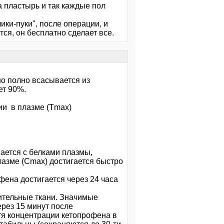
ва пластырь и так каждые пол
чики-пуки", после операции, и
тся, он бесплатно сделает все.
о полно всасывается из
ет 90%.
и в плазме (Tmax)
ается с белками плазмы,
азме (Cmax) достигается быстро
фена достигается через 24 часа
ительные ткани. Значимые
рез 15 минут поcле
тя концентрации кетопрофена в