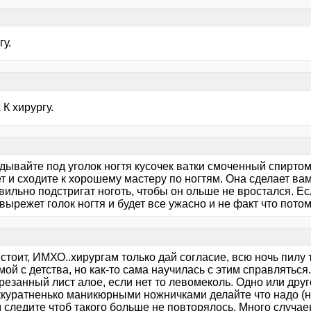
гу.
 К хирургу.
дывайте под уголок ногтя кусочек ватки смоченный спиртом
ет и сходите к хорошему мастеру по ногтям. Она сделает в
вильно подстригат ноготь, чтобы он ольше не вростался. Ес
вырежет голок ногтя и будет все ужасно и не факт что потом
 стоит, ИМХО..хирургам только дай согласие, всю ночь пилу 
ой с детства, но как-то сама научилась с этим справлятьс
езанный лист алое, если нет то левомеколь. Одно или друг
аккуратненько маникюрными ножничками делайте что надо (
 следите чтоб такого больше не повторялось. Много случаев