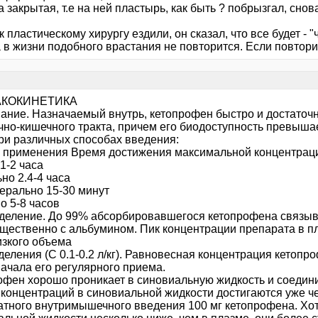
а закрытая, т.е на ней пластырь, как быть ? побрызгал, сно
к пластическому хирургу ездили, он сказал, что все будет - "
 в жизни подобного врастания не повторится. Если повтори
КОКИНЕТИКА
ание. Назначаемый внутрь, кетопрофен быстро и достаточн
чно-кишечного тракта, причем его биодоступность превыша
ри различных способах введения:
 применения Время достижения максимальной концентраци
1-2 часа
но 2.4-4 часа
ерально 15-30 минут
о 5-8 часов
деление. До 99% абсорбировавшегося кетопрофена связыв
щественно с альбумином. Пик концентрации препарата в пл
изкого объема
еления (C 0.1-0.2 л/кг). Равновесная концентрация кетопро
начала его регулярного приема.
офен хорошо проникает в синовиальную жидкость и соедин
 концентраций в синовиальной жидкости достигаются уже че
атного внутримышечного введения 100 мг кетопрофена. Хо