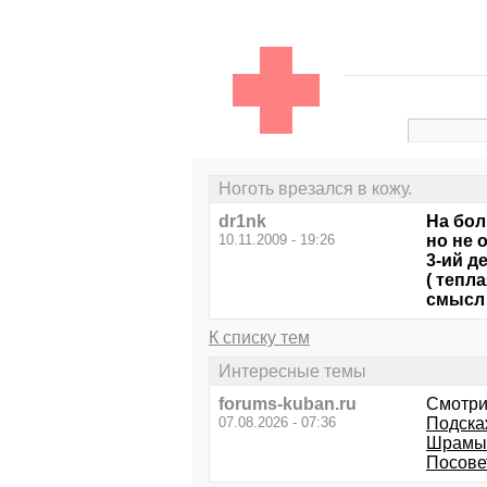
Ноготь врезался в кожу.
dr1nk
На бол
10.11.2009 - 19:26
но не 
3-ий д
( тепл
смысл 
К списку тем
Интересные темы
forums-kuban.ru
Смотри
07.08.2026 - 07:36
Подска
Шрамы 
Посове