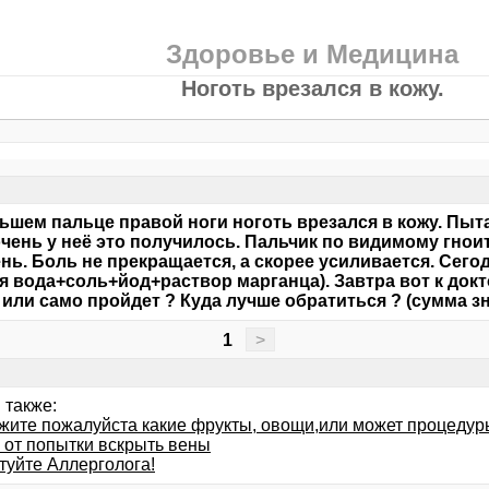
Здоровье и Медицина
Ноготь врезался в кожу.
ьшем пальце правой ноги ноготь врезался в кожу. Пыта
очень у неё это получилось. Пальчик по видимому гнои
ень. Боль не прекращается, а скорее усиливается. Сег
ая вода+соль+йод+раствор марганца). Завтра вот к докт
или само пройдет ? Куда лучше обратиться ? (сумма зн
1
>
 также:
жите пожалуйста какие фрукты, овощи,или может процедур
от попытки вскрыть вены
туйте Аллерголога!