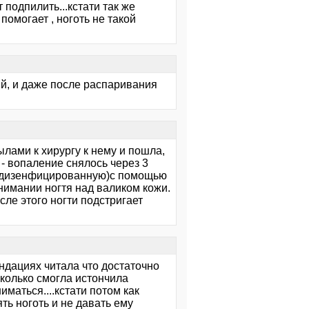
т подпилить...кстати так же
помогает , ноготь не такой
тый, и даже после распаривания
лами к хирургу к нему и пошла,
- вопаление снялось через 3
продизенфицированную)с помощью
нимании ногтя над валиком кожи.
осле этого ногти подстригает
мендациях читала что достаточно
 сколько смогла истончила
маться....кстати потом как
ять ноготь и не давать ему