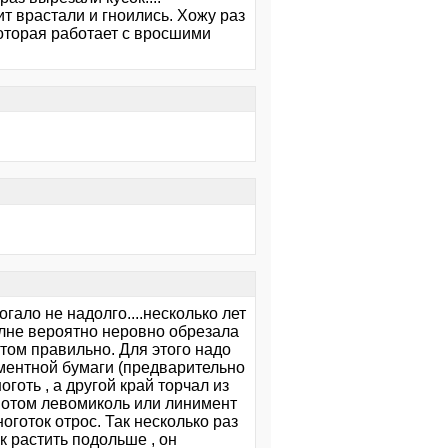
ит врастали и гноились. Хожу раз
которая работает с вросшими
огало не надолго....несколько лет
полне вероятно неровно обрезала
итом правильно. Для этого надо
аментной бумаги (предварительно
готь , а другой край торчал из
...потом левомиколь или линимент
ноготок отрос. Так несколько раз
ак растить подольше , он