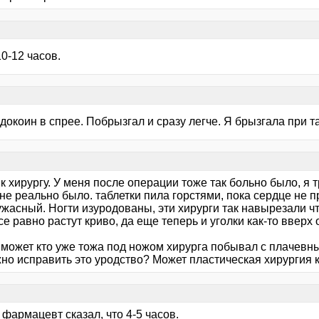
0-12 часов.
докоин в спрее. Побрызгал и сразу легче. Я брызгала при 
к хирургу. У меня после операции тоже так больно было, я т
не реально было. таблетки пила горстями, пока сердце не п
ужасный. Ногти изуродованы, эти хирурги так навырезали ч
се равно растут криво, да еще теперь и уголки как-то вверх
, может кто уже тожа под ножом хирурга побывал с плачевн
но исправить это уродство? Может пластическая хирургия к
 фармацевт сказал, что 4-5 часов.