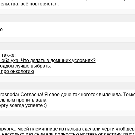
ельства, всё повторяется.
о
 также:
 оба уха. Что делать в домшних условиях?
роддом лучше выбрать.
 про онкологию
rasnodar Согласна! Я свое доче так ноготок вылечила. Тоьк
ельным пропитывала.
ургу всегда успеете :)
хирургу... моей племяннице из пальца сделали чёрти что!! де
. несколько раз снимали полностью ногтевуюпластину, пару р