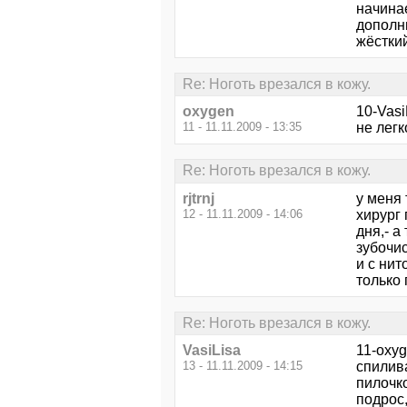
начинае
дополни
жёсткий
Re: Ноготь врезался в кожу.
oxygen
10-Vasi
11 - 11.11.2009 - 13:35
не легк
Re: Ноготь врезался в кожу.
rjtrnj
у меня 
12 - 11.11.2009 - 14:06
хирург
дня,- 
зубочис
и с нит
только 
Re: Ноготь врезался в кожу.
VasiLisa
11-oxyg
13 - 11.11.2009 - 14:15
спилива
пилочко
подрос,