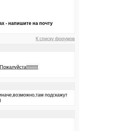
х - напишите на почту
К списку форумов
жалуйста!!!!!!!!!!
 иначе,возможно,там подскажут
)