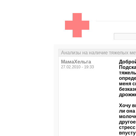
Анализы на наличие тяжелых ме
МамаХельга
Доброй
27.02.2010 - 19:33
Подска
тяжелы
опреде
меня с
безказ
дрожже
Хочу в
ли она
молочн
другое
стресс
впусту