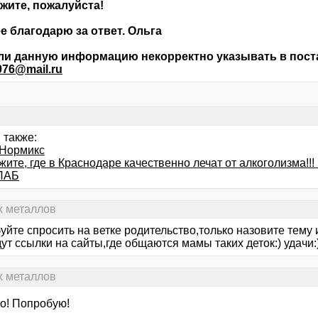
жите, пожалуйста!
е благодарю за ответ. Ольга
сли данную информацию некорректно указывать в поста
976@mail.ru
 также:
Нормикс
ите, где в Краснодаре качественно лечат от алкоголизма!!! По
ЛАБ
х металлов
уйте спросить на ветке родительство,только назовите тему
ут ссылки на сайты,где общаются мамы таких деток:) удачи:
х металлов
о! Попробую!