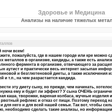
Здоровье и Медицина
Анализы на наличие тяжелых мета
таллов
 ночи всем!
жите, пожалуйста, где в нашем городе или кре можно 
х металлов в организме, кандиды, а также есть анализ
лнного фермента в организме, отвечающего за расщепл
ын аутист и практически весь интернет засыпан инфо
еиновой и безглютеновой диеты, а также исключения и
й и т.п., на чем разрастается кандида.
вести эту диету сыну, но прежде, чем начинать, хотело
 нужна ему и будет ли эффект? У сына ОЧЕНЬ огранич
ая каша, творожки, вареная колбаса, мучные изделия и 
 рвотный рефлекс и отказ от пищи. Поэтому переход на
 и для него и для всей нашей семьи. Так вот, чтобы с
ю, необходимо сделать такие анализы, но информации н