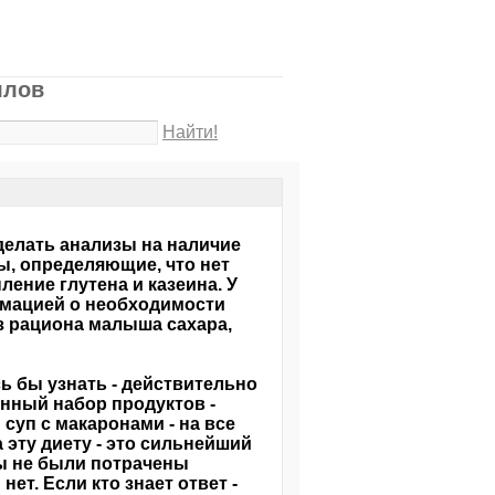
ллов
Найти!
сделать анализы на наличие
ы, определяющие, что нет
ение глутена и казеина. У
рмацией о необходимости
з рациона малыша сахара,
сь бы узнать - действительно
енный набор продуктов -
суп с макаронами - на все
 эту диету - это сильнейший
илы не были потрачены
ет. Если кто знает ответ -