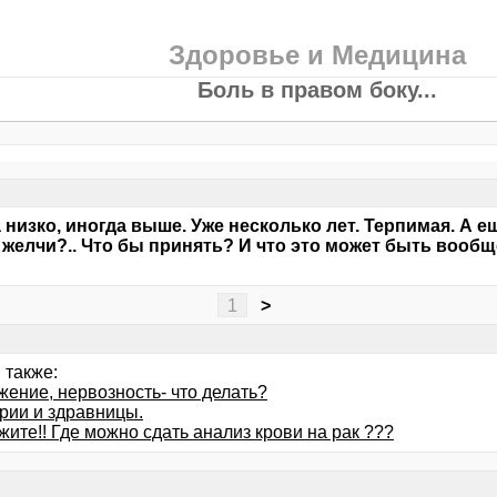
Здоровье и Медицина
Боль в правом боку...
 низко, иногда выше. Уже несколько лет. Терпимая. А е
 желчи?.. Что бы принять? И что это может быть вообще
?
1
>
 также:
жение, нервозность- что делать?
рии и здравницы.
ите!! Где можно сдать анализ крови на рак ???