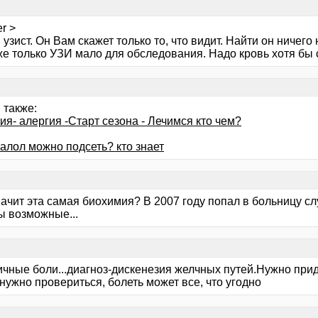
r >
узист. Он Вам скажет только то, что видит. Найти он ничего 
же только УЗИ мало для обследования. Надо кровь хотя бы 
 также:
я- алергия -Старт сезона - Лечимся кто чем?
алол можно подсеть? кто знает
начит эта самая биохимия? В 2007 году попал в больницу сл
ы возможные...
ичные боли...диагноз-дискенезия желчных путей.Нужно при
нужно провериться, болеть может все, что угодно