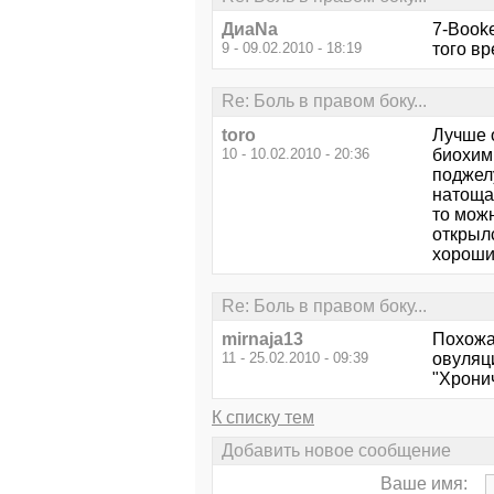
ДиаNa
7-Booke
9 - 09.02.2010 - 18:19
того в
Re: Боль в правом боку...
toro
Лучше о
10 - 10.02.2010 - 20:36
биохим
поджелу
натощак
то можн
открылс
хороши
Re: Боль в правом боку...
mirnaja13
Похожая
11 - 25.02.2010 - 09:39
овуляци
"Хрони
К списку тем
Добавить новое сообщение
Ваше имя: