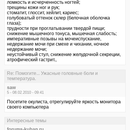
ломкость и исчерченность ногтей;
трещины кожи ног и рук;
стоматит, глоссит, хейлит, кариес;
голубоватый оттенок склер (белочная оболочка
глаза);
трyдности при проглатывании твердой пищи;
снижение мышечного тонуса, мышечная слабость;
императивные позывы на мочеиспускание,
недержание мочи при смехе и чихании, ночное
недержание мочи;
неустойчивый стул, снижение желудочной секреции,
атрофический гастрит.,
Re: Помогите... Ужасные головные боли и
температура.
saw
5 - 08.02.2010 - 09:41
Посетите окулиста, отрегулируйте яркость монитора
своего компьютера
Интересные темы
forums-kuban.ru