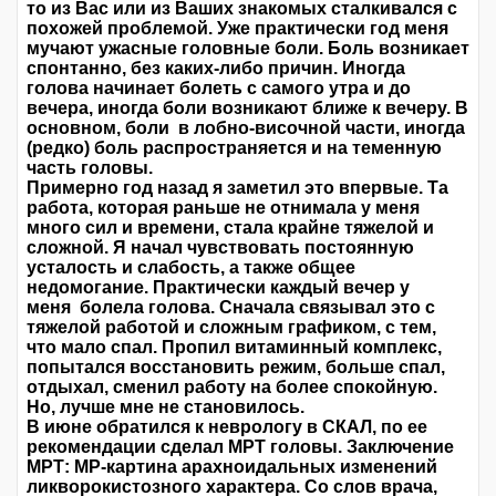
то из Вас или из Ваших знакомых сталкивался с
похожей проблемой. Уже практически год меня
мучают ужасные головные боли. Боль возникает
спонтанно, без каких-либо причин. Иногда
голова начинает болеть с самого утра и до
вечера, иногда боли возникают ближе к вечеру. В
основном, боли в лобно-височной части, иногда
(редко) боль распространяется и на теменную
часть головы.
Примерно год назад я заметил это впервые. Та
работа, которая раньше не отнимала у меня
много сил и времени, стала крайне тяжелой и
сложной. Я начал чувствовать постоянную
усталость и слабость, а также общее
недомогание. Практически каждый вечер у
меня болела голова. Сначала связывал это с
тяжелой работой и сложным графиком, с тем,
что мало спал. Пропил витаминный комплекс,
попытался восстановить режим, больше спал,
отдыхал, сменил работу на более спокойную.
Но, лучше мне не становилось.
В июне обратился к неврологу в СКАЛ, по ее
рекомендации сделал МРТ головы. Заключение
МРТ: МР-картина арахноидальных изменений
ликворокистозного характера. Со слов врача,