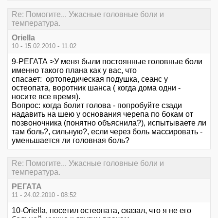
Re: Помогите... Ужасные головные боли и
температура.
Oriella
10 - 15.02.2010 - 11:02
9-РЕГАТА >У меня были постоянные головные боли
именно такого плана как у вас, что
спасает: ортопедическая подушка, сеанс у
остеопата, воротник шанса ( когда дома одни -
носите все время).
Вопрос: когда болит голова - попробуйте сзади
надавить на шею у основания черепа по бокам от
позвоночника (понятно объяснила?), испытываете ли
там боль?, сильную?, если через боль массировать -
уменьшается ли головная боль?
Re: Помогите... Ужасные головные боли и
температура.
РЕГАТА
11 - 24.02.2010 - 08:52
10-Oriella, посетил остеопата, сказал, что я не его