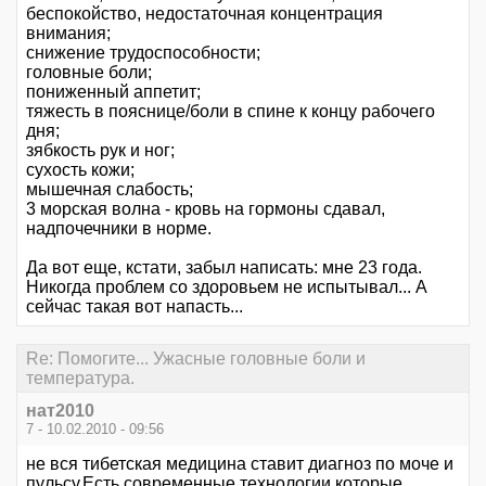
беспокойство, недостаточная концентрация
внимания;
снижение трудоспособности;
головные боли;
пониженный аппетит;
тяжесть в пояснице/боли в спине к концу рабочего
дня;
зябкость рук и ног;
сухость кожи;
мышечная слабость;
3 морская волна - кровь на гормоны сдавал,
надпочечники в норме.
Да вот еще, кстати, забыл написать: мне 23 года.
Никогда проблем со здоровьем не испытывал... А
сейчас такая вот напасть...
Re: Помогите... Ужасные головные боли и
температура.
нат2010
7 - 10.02.2010 - 09:56
не вся тибетская медицина ставит диагноз по моче и
пульсу.Есть современные технологии которые