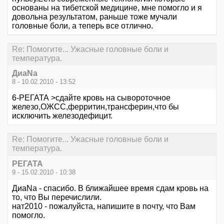
основаны на тибетской медицине, мне помогло и я
довольна результатом, раньше тоже мучали
головные боли, а теперь все отлично.
Re: Помогите... Ужасные головные боли и
температура.
ДиаNa
8 - 10.02.2010 - 13:52
6-РЕГАТА >сдайте кровь на сывороточное
железо,ОЖСС,ферритин,трансферин,что бы
исключить железодефицит.
Re: Помогите... Ужасные головные боли и
температура.
РЕГАТА
9 - 15.02.2010 - 10:38
ДиаNa - спасибо. В ближайшее время сдам кровь на
то, что Вы перечислили.
нат2010 - пожалуйста, напишите в почту, что Вам
помогло.