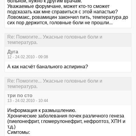
больной, нужно к другим врачам.
Уважаемые форумчане, может кто-то сможет
подсказать как мне справиться с этой напастью?
Ловомакс, ровамицин закончил пить, температура до
сих пор держится, головные боли не прошли...
Re: Помогите... Ужасные головные боли и
температура.
Дуга
12 - 24.02.2010 - 09:08
А как насчёт банального аспирина?
Re: Помогите... Ужасные головные боли и
температура.
три по сто
13 - 24.02.2010 - 10:44
Информация к размышлению.
Хронические заболевания почек различного генеза
(пиелонефрит, гломерулонефрит, нефроптоз, ХПН и
т.д.)
Симтомы: