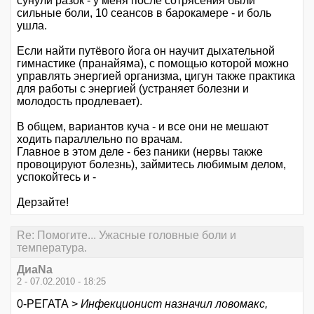
сунули разок - у меня после сотрясения были
сильные боли, 10 сеансов в барокамере - и боль
ушла.
Если найти путёвого йога он научит дыхательной
гимнастике (пранайяма), с помощью которой можно
управлять энергией организма, цигун также практика
для работы с энергией (устраняет болезни и
молодость продлевает).
В общем, вариантов куча - и все они не мешают
ходить параллельно по врачам.
Главное в этом деле - без паники (нервы также
провоцируют болезнь), займитесь любимым делом,
успокойтесь и -
Дерзайте!
Re: Помогите... Ужасные головные боли и
температура.
ДиаNa
2 - 07.02.2010 - 18:25
0-РЕГАТА >
Инфекционист назначил ловомакс,