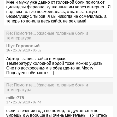
Мне и мужу уже давно от головной боли помогают
цилиндры фараона, купленные им через интернет . Я
над ним только посмеивалась, отдать за такую
безделушку 5 тыров, я бы никогда не осмелилась, а
теперь то поняла весь кайф. не реклама!
Re: Помогите... Ужасные головные боли и
температура.
Шут Гороховый
16 - 25.02.2010 - 06:52
Афтор - записывайся в моржи.
Температуру холодной водой тоже можно убрать.
Оне по воскресеньям в обед где-то на Мосту
Поцелуев собираются. :)
Re: Помогите... Ужасные головные боли и
температура.
miller775
17 - 25.02.2010 - 07:44
если в течении года не помер, то думается и не
умрёшь.)) А вообще вы очень мнительны...) Учитесь