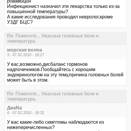
ровамицин
Инфекционист назначил эти лекарства только из-за
повышенной температуры?
А какие исследования проводил невролог,кроме
УЗДГ БЦС?
Re: Помогите... Ужасные головные боли и
температура.
морская волна
3 - 07.02.2010 - 18:27
У вас,возможно,дисбаланс гормонов
надпочечников.Пообщайтесь с хорошим
эндокринологом на эту тему,причина головных болей
может быть в этом.
Re: Помогите... Ужасные головные боли и
температура.
ДиаNa
4 - 07.02.2010 - 18:32
У вас какие-либо симптомы наблюдаются из
нижеперечисленных?