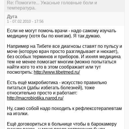
Re: Помогите... Ужасные головные боли и
температура.
Дуга
1 - 07.02.2010 - 17:56
Если не могут помочь врачи - надо самому изучать
медицину (хотя бы по книгам). Я так думаю.
Например на Тибете все диагнозы ставят по пульсу и
моче (которую врач просто разглядывает и нюхает),
без особых терминов и приборов. И ихняя медицина
тем не менее помогает многим (можно попытаться
найти кого то кто в этом соображает или тут
посмотреть:
http://www.tibetmed.ru/
Есть ещё макробиотика - искусство правильно
питаться (дабы избегать болезней), тоже
относительно просто и работает:
http://macrobiotika.narod.ru/
Ну, само собой надо походить к рефлексотерапевтам
на иголки.
Ещё договориться в больнице чтобы в барокамеру