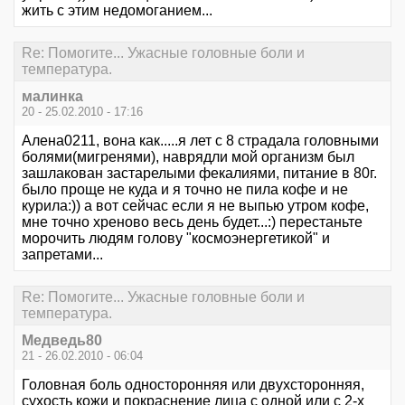
жить с этим недомоганием...
Re: Помогите... Ужасные головные боли и
температура.
малинка
20 - 25.02.2010 - 17:16
Алена0211, вона как.....я лет с 8 страдала головными
болями(мигренями), наврядли мой организм был
зашлакован застарелыми фекалиями, питание в 80г.
было проще не куда и я точно не пила кофе и не
курила:)) а вот сейчас если я не выпью утром кофе,
мне точно хреново весь день будет...:) перестаньте
морочить людям голову "космоэнергетикой" и
запретами...
Re: Помогите... Ужасные головные боли и
температура.
Медведь80
21 - 26.02.2010 - 06:04
Головная боль односторонняя или двухсторонняя,
сухость кожи и покраснение лица с одной или с 2-х