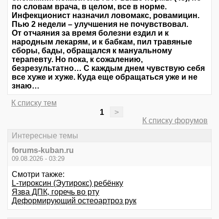
по словам врача, в целом, все в норме.
Инфекционист назначил ловомакс, ровамицин.
Пью 2 недели – улучшения не почувствовал.
От отчаяния за время болезни ездил и к
народным лекарям, и к бабкам, пил травяные
сборы, бады, обращался к мануальному
терапевту. Но пока, к сожалению,
безрезультатно… С каждым днем чувствую себя
все хуже и хуже. Куда еще обращаться уже и не
знаю…
К списку тем
1
>
К списку форумов
Интересные темы
forums-kuban.ru
09.08.2026 - 03:29
Смотри также:
L-тироксин (Эутирокс) ребёнку
Язва ДПК, горечь во рту
Деформирующий остеоартроз рук