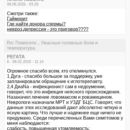
09.08.2026 - 03:29
Смотри также:
Гайморит
Где найти донора спермы?
невроз,депрессия - это приговор????
Re: Помогите... Ужасные головные боли и
температура.
РЕГАТА
6 - 08.02.2010 - 11:14
Огромное спасибо всем, кто откликнулся.
1 Дуга - спасибо большое за поддержку, уже
запланировали обращение к иглотерепавту.
2,4 ДиаNa - инфекционист сам в недоумении,
говорит, что это инфекция неясного происхождения.
Назаначил лечение ловомаксом и ровамицином.
Неврологи назначали МРТ и УЗДГ БЦС. Говорят, что
данные этих исследований дают абсолютно четкую и
ясную картину. Что лучше и надежнее еще ничего не
придумано. Среди перечисленных Вами симптомов у
меня наблюдаются:
слабость, повышенная утомляемость;