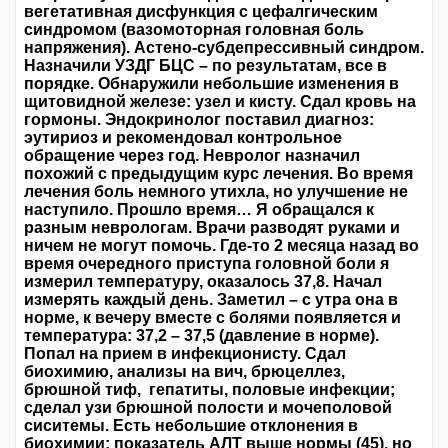
вегетативная дисфункция с цефалгическим
синдромом (вазомоторная головная боль
напряжения). Астено-субдепрессивный синдром.
Назначили УЗДГ БЦС – по результатам, все в
порядке. Обнаружили небольшие изменения в
щитовидной железе: узел и кисту. Сдал кровь на
гормоны. Эндокринолог поставил диагноз:
эутириоз и рекомендовал контрольное
обращение через год. Невролог назначил
похожий с предыдущим курс лечения. Во время
лечения боль немного утихла, но улучшение не
наступило. Прошло время… Я обращался к
разным неврологам. Врачи разводят руками и
ничем не могут помочь. Где-то 2 месяца назад во
время очередного приступа головной боли я
измерил температуру, оказалось 37,8. Начал
измерять каждый день. Заметил – с утра она в
норме, к вечеру вместе с болями появляется и
температура: 37,2 – 37,5 (давление в норме).
Попал на прием в инфекционисту. Сдал
биохимию, анализы на вич, брюцеллез,
брюшной тиф, гепатиты, половые инфекции;
сделал узи брюшной полости и мочеполовой
сиситемы. Есть небольшие отклонения в
биохимии: показатель АЛТ выше нормы (45), но