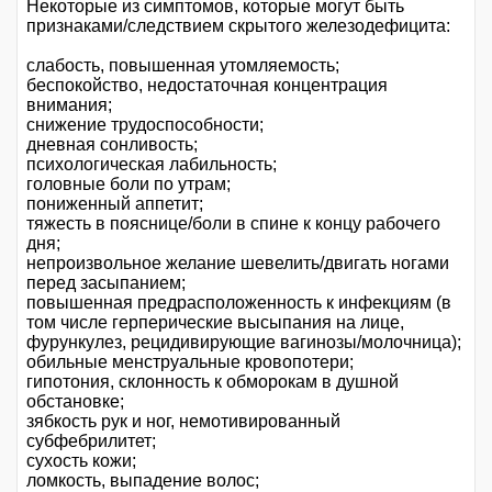
Некоторые из симптомов, которые могут быть
признаками/следствием скрытого железодефицита:
слабость, повышенная утомляемость;
беспокойство, недостаточная концентрация
внимания;
снижение трудоспособности;
дневная сонливость;
психологическая лабильность;
головные боли по утрам;
пониженный аппетит;
тяжесть в пояснице/боли в спине к концу рабочего
дня;
непроизвольное желание шевелить/двигать ногами
перед засыпанием;
повышенная предрасположенность к инфекциям (в
том числе герперические высыпания на лице,
фурункулез, рецидивирующие вагинозы/молочница);
обильные менструальные кровопотери;
гипотония, склонность к обморокам в душной
обстановке;
зябкость рук и ног, немотивированный
субфебрилитет;
сухость кожи;
ломкость, выпадение волос;