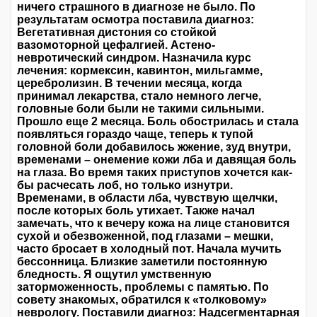
ничего страшного в диагнозе не было. По
результатам осмотра поставила диагноз:
Вегетативная дистония со стойкой
вазомоторной цефалгией. Астено-
невротический синдром. Назначила курс
лечения: кормексин, кавинтон, мильгамме,
церебролизин. В течении месяца, когда
принимал лекарства, стало немного легче,
головные боли были не такими сильными.
Прошло еще 2 месяца. Боль обострилась и стала
появляться гораздо чаще, теперь к тупой
головной боли добавилось жжение, зуд внутри,
временами – онемение кожи лба и давящая боль
на глаза. Во время таких приступов хочется как-
бы расчесать лоб, но только изнутри.
Временами, в области лба, чувствую щелчки,
после которых боль утихает. Также начал
замечать, что к вечеру кожа на лице становится
сухой и обезвоженной, под глазами – мешки,
часто бросает в холодный пот. Начала мучить
бессонница. Близкие заметили постоянную
бледность. Я ощутил умственную
заторможенность, проблемы с памятью. По
совету знакомых, обратился к «толковому»
неврологу. Поставили диагноз: Надсегментарная