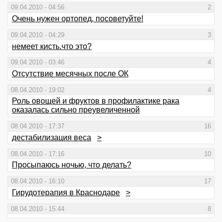
09.04.2010 - 04:56
2
Очень нужен ортопед, посоветуйте!
09.04.2010 - 04:29
3
немеет кисть.что это?
09.04.2010 - 03:46
4
Отсутствие месячных после ОК
08.04.2010 - 19:02
4
Роль овощей и фруктов в профилактике рака
оказалась сильно преувеличенной
08.04.2010 - 17:37
16
дестабилизация веса
>
08.04.2010 - 17:16
10
Просыпаюсь ночью, что делать?
08.04.2010 - 16:10
17
Гирудотерапия в Краснодаре
>
08.04.2010 - 15:44
8