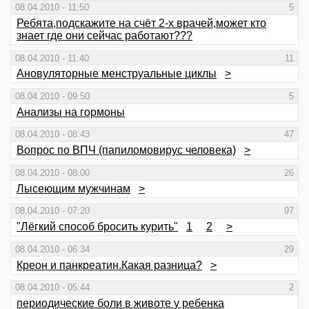
08.04.2010 - 11:50
5
Ребята,подскажите на счёт 2-х врачей,может кто
знает где они сейчас работают???
08.04.2010 - 11:40
11
Ановуляторные менструальные циклы
>
08.04.2010 - 09:50
5
Анализы на гормоны
08.04.2010 - 08:43
47
Вопрос по ВПЧ (папиломовирус человека)
>
08.04.2010 - 08:00
26
Лысеющим мужчинам
>
08.04.2010 - 07:20
97
"Лёгкий способ бросить курить"
1
2
>
08.04.2010 - 06:34
29
Креон и панкреатин.Какая разница?
>
08.04.2010 - 05:44
2
периодические боли в животе у ребенка