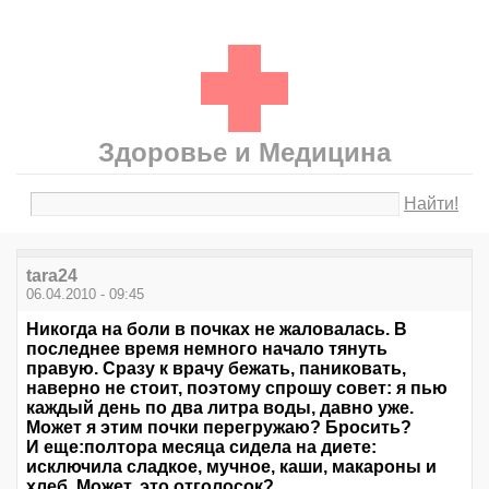
Здоровье и Медицина
Найти!
tara24
06.04.2010 - 09:45
Никогда на боли в почках не жаловалась. В
последнее время немного начало тянуть
правую. Сразу к врачу бежать, паниковать,
наверно не стоит, поэтому спрошу совет: я пью
каждый день по два литра воды, давно уже.
Может я этим почки перегружаю? Бросить?
И еще:полтора месяца сидела на диете:
исключила сладкое, мучное, каши, макароны и
хлеб. Может, это отголосок?