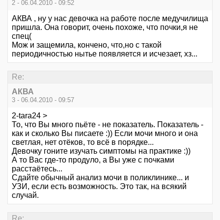
2 - 06.04.2010 - 09:52
АКВА , ну у нас девочка на работе после медучилища
пришла. Она говорит, очень похоже, что почки,я не
спец(
Мож и защемила, кончено, что,но с такой
периодичностью нытье появляется и исчезает, хз...
Re:
АКВА
3 - 06.04.2010 - 09:57
2-tara24 >
То, что Вы много пьёте - не показатель. Показатель -
как и сколько Вы писаете :)) Если мочи много и она
светлая, нет отёков, то всё в порядке...
Девочку гоните изучать симптомы на практике :))
А то Вас где-то продуло, а Вы уже с почками
расстаётесь...
Сдайте обычный анализ мочи в поликлинике... и
УЗИ, если есть возможность. Это так, на всякий
случай.
Re: