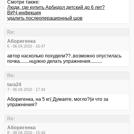
Смотри также:
Люди, где купить Арбидол детский до 6 лет?
ВИЧ-инфекция
удалить послеоперационный шов
Re:
Аборигенка
6 - 06.04.2010 - 16:47
автор насколько похудели??..возможно опустилась
почка........нцужно делать упражнения..........
Re:
tara24
7 - 06.04.2010 - 17:34
Аборигенка, на 5 кг( Думаете, могло?(и что за
упражнения?
Re:
Аборигенка
8 - 08.04.2010 - 15:44