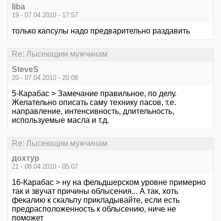
liba
19 - 07.04.2010 - 17:57
только капсулы надо предварительно раздавить
Re: Лысеющим мужчинам
SteveS
20 - 07.04.2010 - 20:08
5-Карабас > Замечание правильное, по делу.
Желательно описать саму технику пасов, т.е.
направление, интенсивность, длительность,
используемые масла и т.д.
Re: Лысеющим мужчинам
дохтур
21 - 08.04.2010 - 05:07
16-Карабас > ну на фельдшерском уровне примерно
так и звучат причины облысения... А так, хоть
фекалию к скальпу прикладывайте, если есть
предрасположенность к облысению, ниче не
поможет