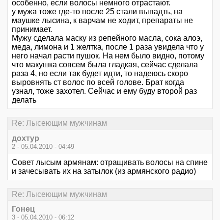
особенно, если волосы немного отрастают.
у мужа тоже где-то после 25 стали выпадть, на
маушке лысина, к варчам не ходит, препараты не
принимает.
Мужу сделала маску из репейного масла, сока алоэ,
меда, лимона и 1 желтка, после 1 раза увидела что у
него начал расти пушок. На нем было видно, потому
что макушка совсем была гладкая, сейчас сделала
раза 4, но если так будет идти, то надеюсь скоро
выровнять ст волос по всей голове. Брат когда
узнал, тоже захотел. Сейчас и ему буду второй раз
делать
Re: Лысеющим мужчинам
дохтур
2 - 05.04.2010 - 04:49
Совет лысым армянам: отращивать волосы на спине
и зачесывать их на затылок (из армянского радио)
Re: Лысеющим мужчинам
Гонец
3 - 05.04.2010 - 06:12