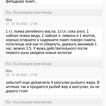
фельдшер знает...
Re: Лысеющим мужчинам
liba
17 - 07.04.2010 - 17:49
1 ст. ложка репейного масла, 1ст.л. сока алоэ, 1
чайная ложка меда, 1 чайная л. лимона и 1 желток,
хорошо втираете и надеваете пакет, поверх пакета
полотенце или как-то обернуть, держать минимум 1
час, можно 1,5. У мужа действительного после
первого раза увидела новые волоски
Re: Лысеющим мужчинам
liba
18 - 07.04.2010 - 17:55
забыла!!! еще добавляла 4 капсулки рыбьего жира. В
аптеках так и продается рыбий жир в капсулах, он не
дорого стоит
Re: Лысеющим мужчинам