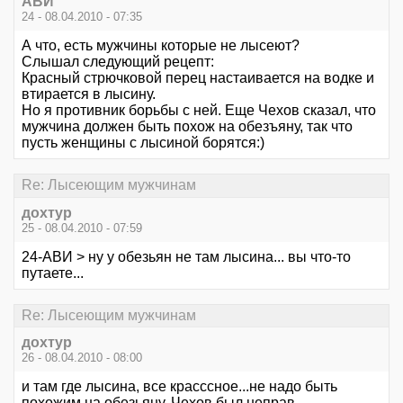
АВИ
24 - 08.04.2010 - 07:35
А что, есть мужчины которые не лысеют?
Слышал следующий рецепт:
Красный стрючковой перец настаивается на водке и
втирается в лысину.
Но я противник борьбы с ней. Еще Чехов сказал, что
мужчина должен быть похож на обезъяну, так что
пусть женщины с лысиной борятся:)
Re: Лысеющим мужчинам
дохтур
25 - 08.04.2010 - 07:59
24-АВИ > ну у обезьян не там лысина... вы что-то
путаете...
Re: Лысеющим мужчинам
дохтур
26 - 08.04.2010 - 08:00
и там где лысина, все красссное...не надо быть
похожим на обезьяну, Чехов был неправ...