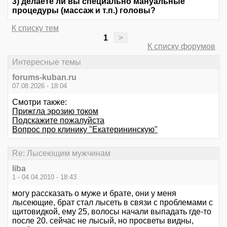
3) делаете ли вы специально мануальные
процедуры (массаж и т.п.) головы?
К списку тем
1
>
К списку форумов
Интересные темы
forums-kuban.ru
07.08.2026 - 18:04
Смотри также:
Прижгла эрозию током
Подскажите пожалуйста
Вопрос про клинику "Екатерининскую"
Re: Лысеющим мужчинам
liba
1 - 04.04.2010 - 18:43
могу рассказать о муже и брате, они у меня
лысеющие, брат стал лысеть в связи с проблемами с
щитовидкой, ему 25, волосы начали выпадать где-то
после 20. сейчас не лысый, но просветы видны,