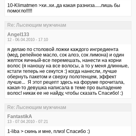
10-Klimatmen >хи..хи..да какая разниза.....лишь бы
помогло!!!!!
Re: Лысеющим мужчинам
Angel133
12 - 06.04.2010 - 17:10
я делаю по столовой ложки каждого ингредиента
(мед, репейное масло, сок алоэ, сок лимона) и один
желток яичный-все перемешать, нанести на корни
волос (я наношу на все волосы, а то у меня длинные,
кстати теперь не секутся :) когда нанесли, лучше
обернуть пакетом и сверху полотенцем, эффект
лучше... Я этот рецепт здесь на форуме прочитала,
какая-то девушка написала в теме про выпадение
волос! никак ее не найду, чтобы сказать Спасибо! :)
Re: Лысеющим мужчинам
FantastikA
13 - 07.04.2010 - 07:21
1-liba > скинь и мне, плиз! Спасибо :)