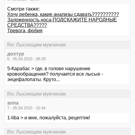
Смотри также:
Хочу ребенка, какие анализы сдавать??????????
Заложенность носа-ПОДСКАЖИТЕ НАРОДНЫЕ
СРЕДСТВА?????
Тревога, фобия
Re: Лысеющим мужчинам
дохтур
6 - 05.04.2010 - 08:28
5-Карабас > где, в голове нарушение
кровообращения? получается все лысые -
энцефалопаты. Круто...
Re: Лысеющим мужчинам
anna
7 - 05.04.2010 - 10:44
1-liba > и мне, пожалуйста, рецептик!
Re: Лысеющим мужчинам