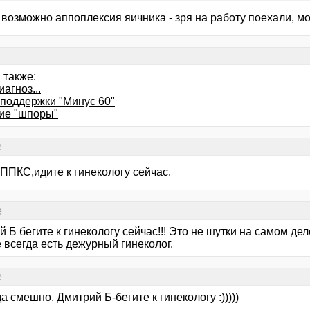
 возможно аппоплексия яичника - зря на работу поехали, м
 также:
иагноз...
 поддержки "Минус 60"
ие "шпоры"
е
ППКС,идите к гинекологу сейчас.
е
 Б бегите к гинекологу сейчас!!! Это не шутки на самом дел
 всегда есть дежурный гинеколог.
е
а смешно, Дмитрий Б-бегите к гинекологу :)))))