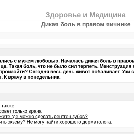
Здоровье и Медицина
Дикая боль в правом яичнике
лись с мужем любовью. Началась дикая боль в правом 
це. Такая боль, что не было сил терпеть. Менструация 
произойти? Сегодня весь день живот побаливает. Узи 
. К врачу в понедельник.
 также:
совет только врача
жите где можно сделать рентген зубов?
ить экзему? Не могу найти хорошего дерматолога.