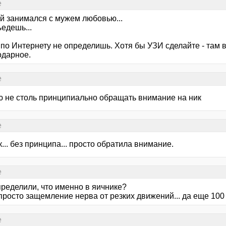
е
й занимался с мужем любовью...
едешь...
по Интернету не определишь. Хотя бы УЗИ сделайте - там ви
одарное.
е
ю не столь принципиально обращать внимание на ник
е
к... без принципа... просто обратила внимание.
е
пределили, что именно в яичнике?
просто защемление нерва от резких движений... да еще 100 
е