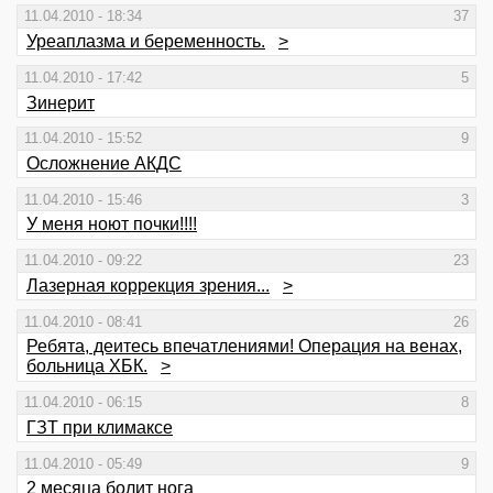
11.04.2010 - 18:34
37
Уреаплазма и беременность.
>
11.04.2010 - 17:42
5
Зинерит
11.04.2010 - 15:52
9
Осложнение АКДС
11.04.2010 - 15:46
3
У меня ноют почки!!!!
11.04.2010 - 09:22
23
Лазерная коррекция зрения...
>
11.04.2010 - 08:41
26
Ребята, деитесь впечатлениями! Операция на венах,
больница ХБК.
>
11.04.2010 - 06:15
8
ГЗТ при климаксе
11.04.2010 - 05:49
9
2 месяца болит нога