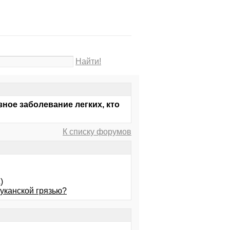
Найти!
ное заболевание легких, кто
К списку форумов
)
уканской грязью?