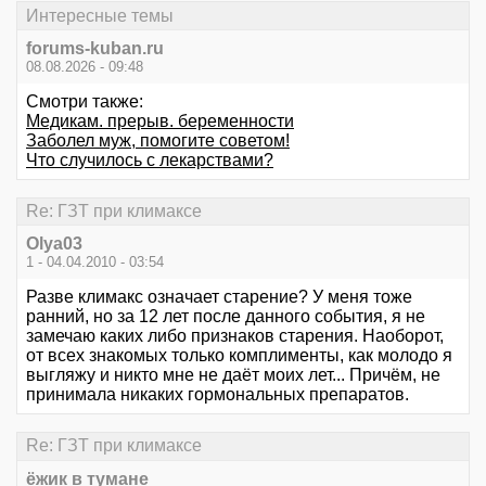
Интересные темы
forums-kuban.ru
08.08.2026 - 09:48
Смотри также:
Медикам. прерыв. беременности
Заболел муж, помогите советом!
Что случилось с лекарствами?
Re: ГЗТ при климаксе
Olya03
1 - 04.04.2010 - 03:54
Разве климакс означает старение? У меня тоже
ранний, но за 12 лет после данного события, я не
замечаю каких либо признаков старения. Наоборот,
от всех знакомых только комплименты, как молодо я
выгляжу и никто мне не даёт моих лет... Причём, не
принимала никаких гормональных препаратов.
Re: ГЗТ при климаксе
ёжик в тумане