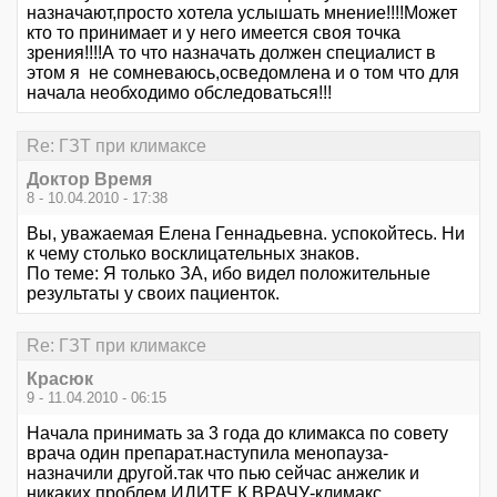
назначают,просто хотела услышать мнение!!!!Может
кто то принимает и у него имеется своя точка
зрения!!!!А то что назначать должен специалист в
этом я не сомневаюсь,осведомлена и о том что для
начала необходимо обследоваться!!!
Re: ГЗТ при климаксе
Доктор Время
8 - 10.04.2010 - 17:38
Вы, уважаемая Елена Геннадьевна. успокойтесь. Ни
к чему столько восклицательных знаков.
По теме: Я только ЗА, ибо видел положительные
результаты у своих пациенток.
Re: ГЗТ при климаксе
Красюк
9 - 11.04.2010 - 06:15
Начала принимать за 3 года до климакса по совету
врача один препарат.наступила менопауза-
назначили другой.так что пью сейчас анжелик и
никаких проблем.ИДИТЕ К ВРАЧУ-климакс