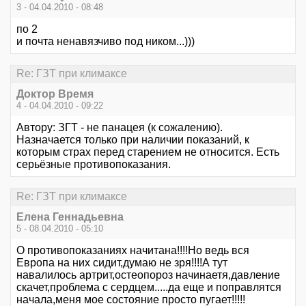
3 - 04.04.2010 - 08:48
по 2
и почта ненавязчиво под ником...)))
Re: ГЗТ при климаксе
Доктор Время
4 - 04.04.2010 - 09:22
Автору: ЗГТ - не панацея (к сожалению).
Назначается только при наличии показаний, к
которым страх перед старением не относится. Есть
серьёзные противопоказания.
Re: ГЗТ при климаксе
Елена Геннадьевна
5 - 08.04.2010 - 05:10
О противопоказаниях начитана!!!!Но ведь вся
Европа на них сидит,думаю не зря!!!!А тут
навалилось артрит,остеопороз начинаетя,давление
скачет,проблема с сердцем.....да еще и поправлятся
начала,меня мое состояние просто пугает!!!!!