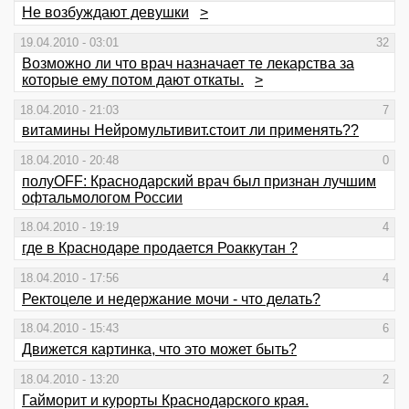
Не возбуждают девушки
>
19.04.2010 - 03:01
32
Возможно ли что врач назначает те лекарства за
которые ему потом дают откаты.
>
18.04.2010 - 21:03
7
витамины Нейромультивит.стоит ли применять??
18.04.2010 - 20:48
0
полуOFF: Краснодарский врач был признан лучшим
офтальмологом России
18.04.2010 - 19:19
4
где в Краснодаре продается Роаккутан ?
18.04.2010 - 17:56
4
Ректоцеле и недержание мочи - что делать?
18.04.2010 - 15:43
6
Движется картинка, что это может быть?
18.04.2010 - 13:20
2
Гайморит и курорты Краснодарского края.