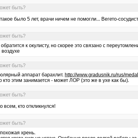
может быть?
такое было 5 лет, врачи ничем не помогли... Вегето-сосудист
может быть?
обратится к окулисту, но скорее это связано с переутомле
 воздухе
может быть?
юлярный аппарат барахлит.
http://www.gradusnik.ru/rus/medal
 кто этим занимается - может ЛОР (это же в ухе как бы).
может быть?
 всем, кто откликнулся!
может быть?
 похожая хрень.