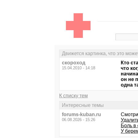
Движется картинка, что это може
скороход
Кто ст
15.04.2010 - 14:18
что ко
начина
он не 
одна т
К списку тем
Интересные темы
forums-kuban.ru
Смотри
06.08.2026 - 15:26
Удалить
Боль в
У бере