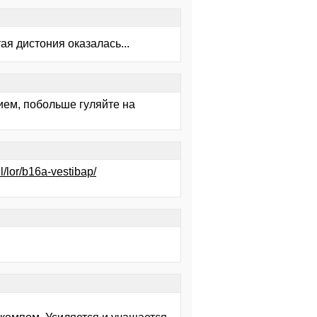
ая дистония оказалась...
нием, побольше гуляйте на
l/lor/b16a-vestibap/