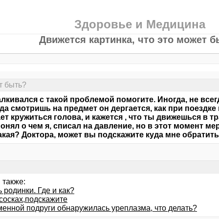
Здоровье и Медицина
Движется картинка, что это может 
т быть?
алкивался с такой проблемой помогите. Иногда, не все
гда смотришь на предмет он дергается, как при поездке
ет кружиться голова, и кажется , что ты движешься в т
понял о чем я, списал на давление, но в этот момент ме
акая? Доктора, может вы подскажите куда мне обратит
 также:
 родинки. Где и как?
 сосках,подскажите
менной подруги обнаружилась уреплазма, что делать?