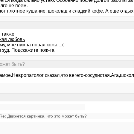
тся когда сильно устаю. Особенно после долгой работы за
лго не поем.
ют плотное кушание, шоколад и сладкий кофе. А еще отдых 
 также:
кая любовь
у, мне нужна новая кожа...:(
 зуд. Подскажите пож-та.
может быть?
амое.Невропатолог сказал,что вегето-сосудистая.Ага,шокол