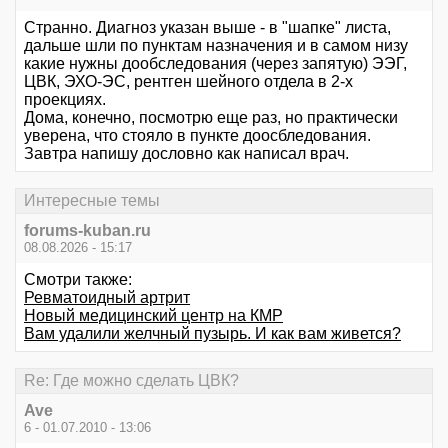
Странно. Диагноз указан выше - в "шапке" листа,
дальше шли по пунктам назначения и в самом низу
какие нужны дообследования (через запятую) ЭЭГ,
ЦВК, ЭХО-ЭС, рентген шейного отдела в 2-х
проекциях.
Дома, конечно, посмотрю еще раз, но практически
уверена, что стояло в пункте доосбледования.
Завтра напишу дословно как написал врач.
Интересные темы
forums-kuban.ru
08.08.2026 - 15:17
Смотри также:
Ревматоидный артрит
Новый медицинский центр на КМР
Вам удалили желчный пузырь. И как вам живется?
Re: Где можно сделать ЦВК?
Ave
6 - 01.07.2010 - 13:06