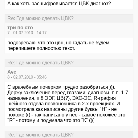
А как хоть расшифровывается ЦВК-диагноз?
Re: Где можно сделать ЦВК?
три по сто
7 - 01.07.2010 - 14:17
подозреваю, что это цвн, но гадать не будем.
перепишете полностью текст.
Re: Где можно сделать ЦВК?
Ave
8 - 02.07.2010 - 05:46
С врачебным почерком трудно разобраться ))).
Держу заключение перед глазами: диагнозы, п.п. 1-7
назначения, п.8 ЭЭГ, ЦВ(?), ЭХО-ЭС, R-графия
шейного отдела позвоночника в 2-х проекциях. И
посмотрела как написаны другие буквы "Н" - не
похоже ((( - так написано у нее - самое похожее это
"R" - потому и подумала что это "К" (((
Re: Где можно сделать ЦВК?