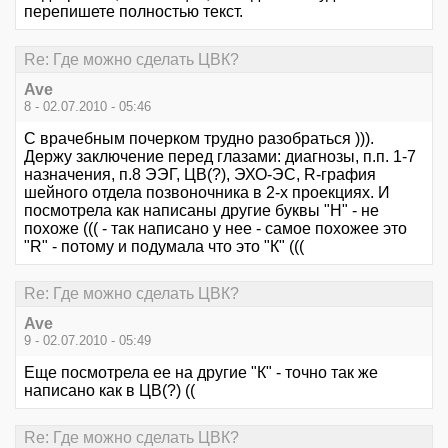
перепишете полностью текст.
Re: Где можно сделать ЦВК?
Ave
8 - 02.07.2010 - 05:46
С врачебным почерком трудно разобраться ))).
Держу заключение перед глазами: диагнозы, п.п. 1-7
назначения, п.8 ЭЭГ, ЦВ(?), ЭХО-ЭС, R-графия
шейного отдела позвоночника в 2-х проекциях. И
посмотрела как написаны другие буквы "Н" - не
похоже ((( - так написано у нее - самое похожее это
"R" - потому и подумала что это "К" (((
Re: Где можно сделать ЦВК?
Ave
9 - 02.07.2010 - 05:49
Еще посмотрела ее на другие "К" - точно так же
написано как в ЦВ(?) ((
Re: Где можно сделать ЦВК?