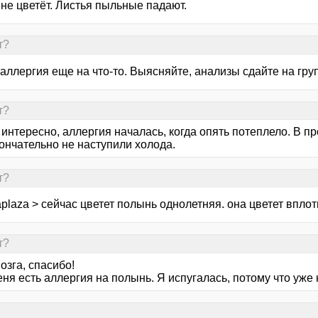
не цветёт. Листья пыльные падают.
т?
аллергия еще на что-то. Выясняйте, анализы сдайте на гру
т?
интересно, аллергия началась, когда опять потеплело. В п
ончательно не наступили холода.
т?
plaza > сейчас цветет полынь однолетняя. она цветет вплот
т?
озга, спасибо!
еня есть аллергия на полынь. Я испугалась, потому что уже 