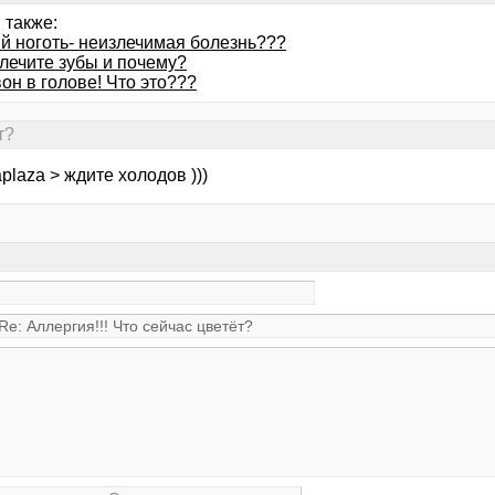
 также:
й ноготь- неизлечимая болезнь???
 лечите зубы и почему?
он в голове! Что это???
т?
plaza > ждите холодов )))