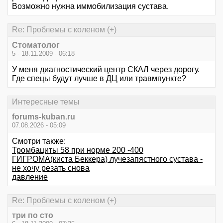
Возможно нужна иммобилизация сустава.
Re: Проблемы с коленом (+)
Стоматолог
5 - 18.11.2009 - 06:18
У меня диагностический центр СКАЛ через дорогу.
Где спецы будут лучше в ДЦ или травмпункте?
Интересные темы
forums-kuban.ru
07.08.2026 - 05:09
Смотри также:
Трoмбациты 58 при норме 200 -400
ГИГРОМА(киста Беккера) лучезапястного сустава -
не хочу резать снова
давление
Re: Проблемы с коленом (+)
три по сто