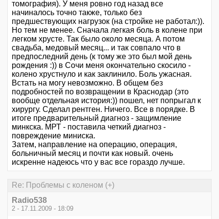
томография). У меня ровно год назад все
начиналось точно также, только без
предшествующих нагрузок (на стройке не работал:)).
Но тем не менее. Сначала легкая боль в колене при
легком хрусте. Так было около месяца. А потом
свадьба, медовый месяц... и так совпало что в
предпоследний день (к тому же это был мой день
рождения :)) в Сочи меня окончательно скосило -
колено хрустнуло и как заклинило. Боль ужасная.
Встать на могу невозможно. В общем без
подробностей по возвращении в Краснодар (это
вообще отдельная история:)) пошел, нет попрыгал к
хирургу. Сделал рентген. Ничего. Все в порядке. В
итоге предварительный диагноз - защимление
минкска. МРТ - поставила четкий диагноз -
повреждение миниска.
Затем, направление на операцию, операция,
больничный месяц и почти как новый. очень
искренне надеюсь что у вас все гораздо лучше.
Re: Проблемы с коленом (+)
Radio538
2 - 17.11.2009 - 18:09