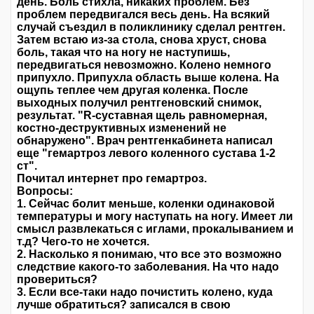
день. Боль стихла, никаких проблем. Без
проблем передвигался весь день. На всякий
случай съездил в поликлинику сделал рентген.
Затем встаю из-за стола, снова хруст, снова
боль, такая что на ногу не наступишь,
передвигаться невозможно. Колено немного
припухло. Припухла область выше колена. На
ощупь теплее чем другая коленка. После
выходных получил рентгеновский снимок,
результат. "R-суставная щель равномерная,
костно-деструктивных изменений не
обнаружено". Врач рентгенкабинета написал
еще "гемартроз левого коленного сустава 1-2
ст".
Почитал интернет про гемартроз.
Вопросы:
1. Сейчас болит меньше, коленки одинаковой
температуры и могу наступать на ногу. Имеет ли
смысл развлекаться с иглами, прокалыванием и
т.д? Чего-то не хочется.
2. Насколько я понимаю, что все это возможно
следствие какого-то заболевания. На что надо
провериться?
3. Если все-таки надо почистить колено, куда
лучше обратиться? записался в свою