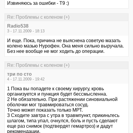
Извиняюсь за ошибки - Т9 :)
Re: Проблемы с коленом (+)
Radio538
3 - 17.11.2009 - 18:13
И еще. Пока, причина не выяснена советую мазать
колено мазью Нурофен. Она меня сильно выручала.
Без нее вообще не мог ходить до операции.
Re: Проблемы с коленом (+)
три по сто
4 - 17.11.2009 - 19:42
1 Пока вы попадете к своему хирургу, кровь
организуется и пункция будет бессмысленна.
2 Не обязательно. При растяжении синовиальной
оболочки мог травмироваться сосуд.
Точно может показать только МРТ.
3 Сходите завтра с утра в травмпункт, прикиньтесь
шлагом, типа упал, очнулся, боль и пусть сделают
еще раз снимок (подтвердят гемартроз) и дадут
рекомендации.