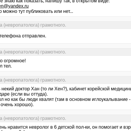
е знаю как показать, напишу так, в открытом виде:
n@yandex.ru
 можно тут публиковать или нет...
а (невропатолога) грамотного.
телефона отправлен.
а (невропатолога) грамотного.
о огромное!
 тел.
а (невропатолога) грамотного.
ь некий доктор Хан (то ли Хен?), кабинет корейской медици
аре (если вы оттуда).
л но как бы люди хвалят (там в основном иглоукалывание -
 очень хорошо).
а (невропатолога) грамотного.
нь нравится невролог в 6 детской пол-ки, он помогает и взр