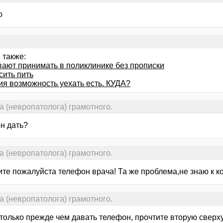
о
 также:
вают принимать в поликлинике без прописки
сить пить
ия возможность уехать есть. КУДА?
а (невропатолога) грамотного.
н дать?
а (невропатолога) грамотного.
те пожалуйста телефон врача! Та же проблема,не знаю к ко
а (невропатолога) грамотного.
 только прежде чем давать телефон, прочтите вторую сверху