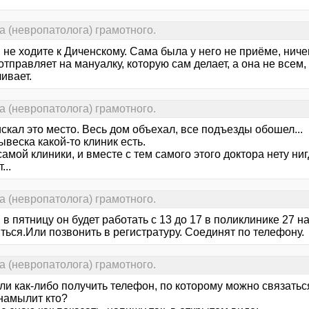
а (невропатолога) грамотного.
, не ходите к Диченскому. Сама была у него не приёме, ниче
отправляет на мануалку, которую сам делает, а она не всем,
ивает.
а (невропатолога) грамотного.
скал это место. Весь дом объехал, все подъезды обошел...
веска какой-то клиник есть.
амой клиники, и вместе с тем самого этого доктора нету ниг
...
а (невропатолога) грамотного.
в пятницу он будет работать с 13 до 17 в поликлинике 27 
ться.Или позвонить в регистратуру. Соединят по телефону.
а (невропатолога) грамотного.
ли как-либо получить телефон, по которому можно связатьс
намылит кто?