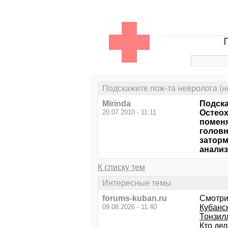
Подскажите пож-та невролога (н
Mirinda
Подска
20.07.2010 - 11:11
Остеох
поменя
головн
заторм
анализ
К списку тем
Интересные темы
forums-kuban.ru
Смотри
09.08.2026 - 11:40
Кубанс
Тонзил
Кто де