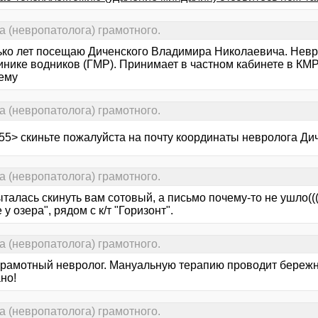
а (невропатолога) грамотного.
ько лет посещаю Диченского Владимира Николаевича. Невр
инике водников (ГМР). Принимает в частном кабинете в КМР
 ему
а (невропатолога) грамотного.
55> скиньте пожалуйста на почту координаты невролога Дич
а (невропатолога) грамотного.
ыталась скинуть вам сотовый, а письмо почему-то не ушло((
 у озера", рядом с к/т "Горизонт".
а (невропатолога) грамотного.
грамотный невролог. Мануальную терапию проводит бережн
но!
а (невропатолога) грамотного.