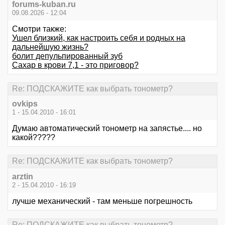
forums-kuban.ru
09.08.2026 - 12:04
Смотри также:
Ушел близкий, как настроить себя и родных на
дальнейшую жизнь?
болит депульпированный зуб
Сахар в крови 7,1 - это приговор?
Re: ПОДСКАЖИТЕ как выбрать тонометр?
ovkips
1 - 15.04.2010 - 16:01
Думаю автоматический тонометр на запястье.... но
какой?????
Re: ПОДСКАЖИТЕ как выбрать тонометр?
arztin
2 - 15.04.2010 - 16:19
лучше механический - там меньше погрешность
Re: ПОДСКАЖИТЕ как выбрать тонометр?