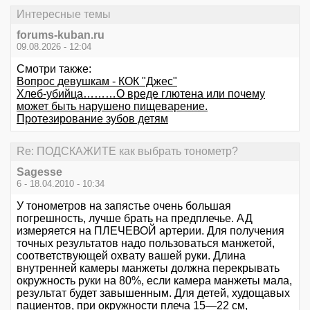
Интересные темы
forums-kuban.ru
09.08.2026 - 12:04
Смотри также:
Вопрос девушкам - КОК "Джес"
Хлеб-убийца………О вреде глютена или почему
может быть нарушено пищеварение.
Протезирование зубов детям
Re: ПОДСКАЖИТЕ как выбрать тонометр?
Sagesse
6 - 18.04.2010 - 10:34
У тонометров на запястье очень большая
погрешность, лучше брать на предплечье. АД
измеряется на ПЛЕЧЕВОЙ артерии. Для получения
точных результатов надо пользоваться манжетой,
соответствующей охвату вашей руки. Длина
внутренней камеры манжеты должна перекрывать
окружность руки на 80%, если камера манжеты мала,
результат будет завышенным. Для детей, худощавых
пациентов, при окружности плеча 15—22 см,