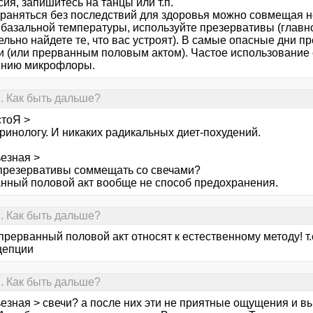
ия, запишитесь на танцы или т.п.
раняться без последствий для здоровья можно совмещая н
 базальной температуры, используйте презервативы (главн
ельно найдете те, что вас устроят). В самые опасные дни 
и (или прерванным половым актом). Частое использование 
нию микрофлоры.
. Как быть дальше?
стоЯ >
ринологу. И никаких радикальных диет-похудений.
ьезная >
презервативы соммещать со свечами?
нный половой акт вообще не способ предохранения.
. Как быть дальше?
прерванный половой акт относят к естественному методу! т.
цепции
. Как быть дальше?
ьезная > свечи? а после них эти не приятные ощущения и 