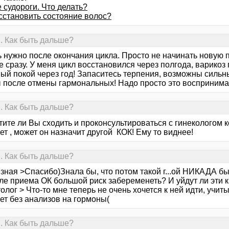
 судороги. Что делать?
сстановить состояние волос?
. Как быть дальше?
ь нужно после окончания цикла. Просто не начинать новую 
е сразу. У меня цикл восстановился через полгода, варикоз 
ый покой через год! Запаситесь терпения, возможны силь
 после отмены гармональных! Надо просто это воспринимат
. Как быть дальше?
тите ли Вы сходить и проконсультироваться с гинекологом 
т , может он назначит другой КОК! Ему то виднее!
. Как быть дальше?
зная >Спасибо)Знала бы, что потом такой г...ой НИКАДА бы
ле приема ОК большой риск забеременеть? И уйдут ли эти к
олог > Что-то мне теперь не очень хочется к ней идти, учит
ет без анализов на гормоны(
. Как быть дальше?