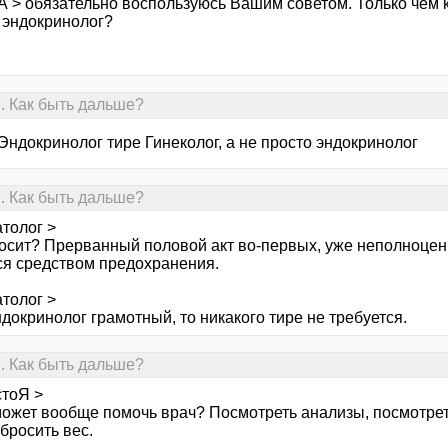
А > обязательно воспользуюсь Вашим советом. Только чем 
 эндокринолог?
. Как быть дальше?
Эндокринолог тире Гинеколог, а не просто эндокринолог
. Как быть дальше?
толог >
носит? Прерванный половой акт во-первых, уже неполноценн
ся средством предохранения.
толог >
докринолог грамотный, то никакого тире не требуется.
. Как быть дальше?
стоЯ >
ожет вообще помочь врач? Посмотреть анализы, посмотреть,
сбросить вес.