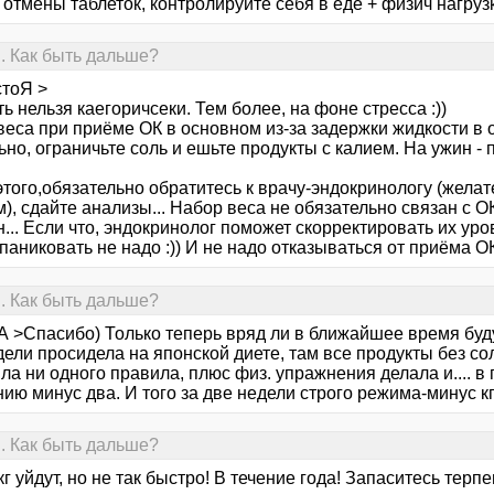
тмены таблеток, контролируйте себя в еде + физич нагрузк
. Как быть дальше?
стоЯ >
ь нельзя каегоричсеки. Тем более, на фоне стресса :))
еса при приёме ОК в основном из-за задержки жидкости в о
но, ограничьте соль и ешьте продукты с калием. На ужин -
того,обязательно обратитесь к врачу-эндокринологу (желат
), сдайте анализы... Набор веса не обязательно связан с О
... Если что, эндокринолог поможет скорректировать их уро
паниковать не надо :)) И не надо отказываться от приёма О
. Как быть дальше?
А >Спасибо) Только теперь вряд ли в ближайшее время буд
ели просидела на японской диете, там все продукты без соли
а ни одного правила, плюс физ. упражнения делала и.... в 
ию минус два. И того за две недели строго режима-минус кг!!
. Как быть дальше?
кг уйдут, но не так быстро! В течение года! Запаситесь тер