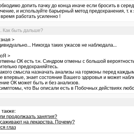
еобходимо допить пачку до конца иначе если бросить в сере
чение, и используйте барьерный метод предохранения, т. к 
 время работать усиленно !
. Как быть дальше?
зная >
ивидуально... Никогда таких ужасов не наблюдала...
тоЯ >
отмены ОК есть т.н. Синдром отмены с большой вероятность
ительно предохраняйтесь.
какого смысла назначать анализы на гормоны перед каждым
не впервые, знает состояние Вашего здоровья и может набл
ение ОК может быть и без анализов.
 симптомы, что Вы описали есть в Побочных действиях любо
 также:
ли продолжаать занятия?
дсаживают на лекарства. Почему?
ся глаз