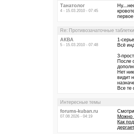
Танатолог
Ну....н
4 - 15.03.2010 - 07:45
кровоте
первое
Re: Противозачаточные таблетки
АКВА
1-серье
5 - 15.03.2010 - 07:48
Всё инд
3-прос
После 
дополн
Нет ни
видит 
назнач
Все те
Интересные темы
forums-kuban.ru
Смотри
07.08.2026 - 04:19
Можно 
Как по
дергает