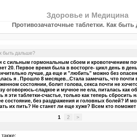
Здоровье и Медицина
Противозачаточные таблетки. Как быть
к быть дальше?
и с сильным гормональным сбоем и кровотечением поч
ет 20. Первое время была в восторге- цикл день в день
знчительно лучше, да еще и "любить" можно без опасен
лась я . Прошло 8 месяцев...Стала замечать, что почти
женном состоянии, болит голова, секса почти не хочетс
разу оговорюсь-сладкое и мучное не ела, питалась как о
ь я эти таблетки-счастье, только как теперь сбросить 
е состояние, без раздражения и головных болей? И мо
ать их пить? Не станет ли еще хуже? Всем кто поможет
1
2
>
 также: