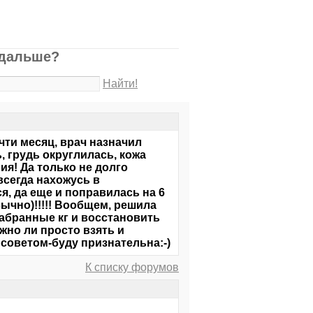
 дальше?
Найти!
ти месяц, врач назначил
, грудь округлилась, кожа
ия! Да только не долго
 всегда нахожусь в
я, да еще и поправилась на 6
бычно)!!!!! Вообщем, решила
набранные кг и восстановить
жно ли просто взять и
 советом-буду признательна:-)
К списку форумов