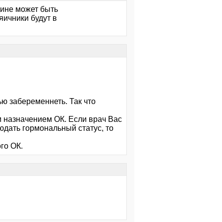
дине может быть
яичники будут в
ю забеременнеть. Так что
 назначением ОК. Если врач Вас
юдать гормональный статус, то
го ОК.