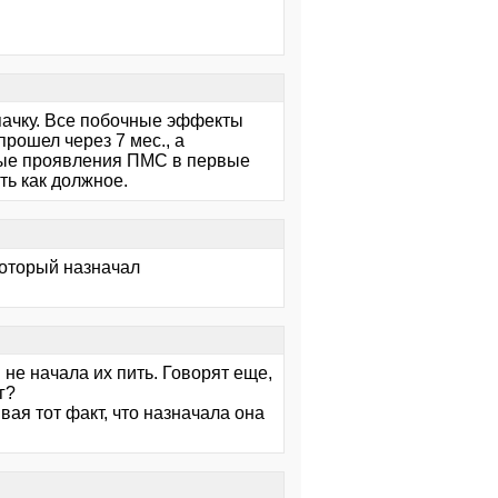
пачку. Все побочные эффекты
прошел через 7 мес., а
ные проявления ПМС в первые
ь как должное.
который назначал
 не начала их пить. Говорят еще,
г?
ывая тот факт, что назначала она