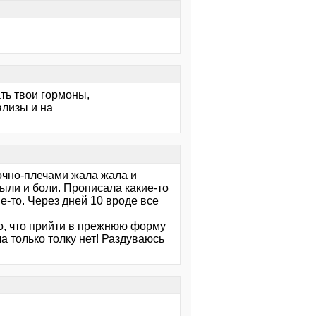
ать твои гормоны,
ализы и на
 точно-плечами жала жала и
ыли и боли. Прописала какие-то
е-то. Через дней 10 вроде все
то, что прийти в прежнюю форму
 только толку нет! Раздуваюсь