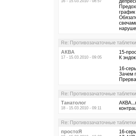
16 - 15.03.2010 - 08:57
депресс
Предох
график
Обязат
свечам
наруше
Re: Противозачаточные таблетки
АКВА
15-про
17 - 15.03.2010 - 09:05
К эндок
16-сер
Зачем 
Прерва
Re: Противозачаточные таблетки
Танатолог
АКВА...
18 - 15.03.2010 - 09:11
контра
Re: Противозачаточные таблетки
простоЯ
16-сер