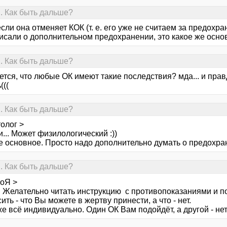
. Как быть дальше?
сли она отменяет КОК (т. е. его уже не считаем за предохра
исали о дополнительном предохранении, это какое же осно
. Как быть дальше?
тся, что любые ОК имеют такие последствия? мда... и правд
(((
. Как быть дальше?
олог >
... Может физилологический :))
е основное. Просто надо дополнительно думать о предохра
. Как быть дальше?
тоЯ >
 Желательно читать инструкцию с противопоказаниями и п
ить - что Вы можете в жертву принести, а что - нет.
е всё индивидуально. Один ОК Вам подойдёт, а другой - нет