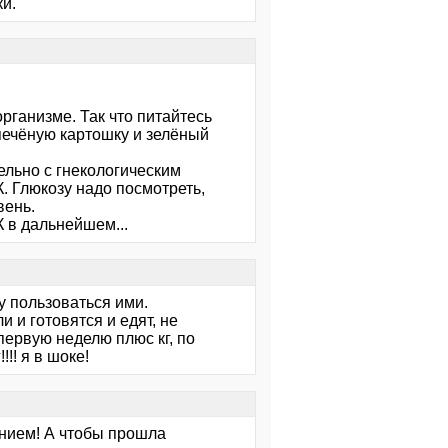
и.
рганизме. Так что питайтесь
 печёную картошку и зелёный
ельно с гнекологическим
К. Глюкозу надо посмотреть,
вень.
К в дальнейшем...
у пользоваться ими.
 и готовятся и едят, не
первую неделю плюс кг, по
!! я в шоке!
пением! А чтобы прошла