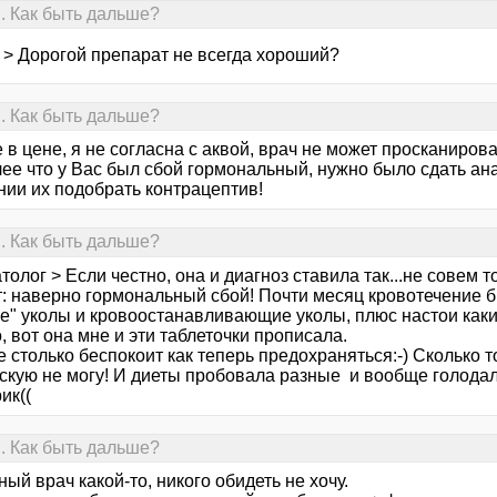
. Как быть дальше?
 > Дорогой препарат не всегда хороший?
. Как быть дальше?
 в цене, я не согласна с аквой, врач не может просканиров
лее что у Вас был сбой гормональный, нужно было сдать ан
нии их подобрать контрацептив!
. Как быть дальше?
толог > Если честно, она и диагноз ставила так...не совем
т: наверно гормональный сбой! Почти месяц кровотечение б
ие" уколы и кровоостанавливающие уколы, плюс настои каки
 вот она мне и эти таблеточки прописала.
 столько беспокоит как теперь предохраняться:-) Сколько 
скую не могу! И диеты пробовала разные и вообще голодала
ик((
. Как быть дальше?
ый врач какой-то, никого обидеть не хочу.