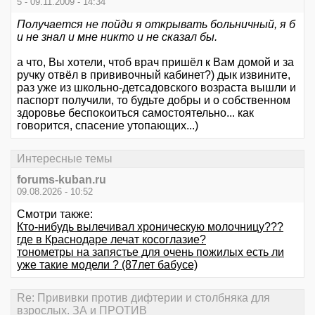
5 - 09.11.2009 - 14:34
Получается не пойди я открывать больничный, я б
и не знал и мне никто и не сказал бы.
а что, Вы хотели, чтоб врач пришёл к Вам домой и за
ручку отвёл в прививочный кабинет?) дык извините,
раз уже из школьно-детсадовского возраста вышли и
паспорт получили, то будьте добры и о собственном
здоровье беспокоиться самостоятельно... как
говорится, спасение утопающих...)
Интересные темы
forums-kuban.ru
09.08.2026 - 10:52
Смотри также:
Кто-нибудь вылечивал хроническую молочницу???
где в Краснодаре лечат косоглазие?
тонометры на запястье для очень пожилых есть ли
уже такие модели ? (87лет бабусе)
Re: Прививки против дифтерии и столбняка для
взрослых. ЗА и ПРОТИВ