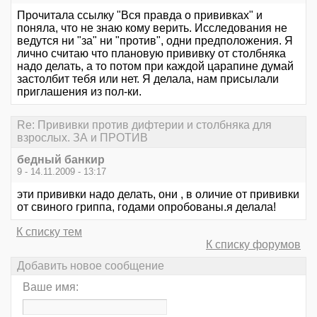
Прочитала ссылку "Вся правда о прививках" и
поняла, что не знаю кому верить. Исследования не
ведутся ни "за" ни "против", одни предположения. Я
лично считаю что плановую прививку от столбняка
надо делать, а то потом при каждой царапине думай
застолбит тебя или нет. Я делала, нам присылали
приглашения из пол-ки.
Re: Прививки против дифтерии и столбняка для
взрослых. ЗА и ПРОТИВ
бедный банкир
9 - 14.11.2009 - 13:17
эти прививки надо делать, они , в оличие от прививки
от свиного гриппа, годами опробованы.я делала!
К списку тем
К списку форумов
Добавить новое сообщение
Ваше имя: