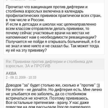
Прочитал что вакцинация против дифтерии и
столбняка взрослых включена в календарь
профилактических прививок практически всех стран,
в том числе и России.
И если в детсадах и школах нас целенаправленно
всем классом отправляли делать прививки, то
почему сейчас участковые врачи на местах не
напоминают нам о необходимости ревакцинации?
Получается не пойди я открывать больничный, я б и
не знал и мне никто и не сказал бы. Так может тогда
ну её на эту прививку?
Re: Прививки против дифтерии и столбняка для
взрослых. ЗА и ПРОТИВ
АКВА
2 - 09.11.2009 - 10:33
Доводов "за" будет столько же, сколько и "против" :))
Не хотите - не делайте. Но дифтерия есть. Мне лично
не улыбается ею заболеть, да со столбняком
встречаться не хочется. Поэтому прививаюсь.
Все остальные претенезии - врачу. У нас даже
повестки на дом рассылали (после очередного