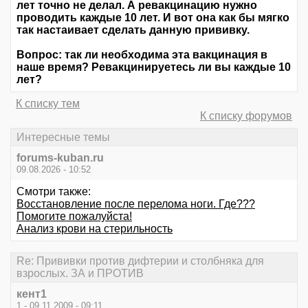
лет точно не делал. А ревакцинацию нужно
проводить каждые 10 лет. И вот она как бы мягко
так настаивает сделать данную прививку.
Вопрос: так ли необходима эта вакцинация в
наше время? Ревакцинируетесь ли вы каждые 10
лет?
К списку тем
К списку форумов
Интересные темы
forums-kuban.ru
09.08.2026 - 10:52
Смотри также:
Восстановление после перелома ноги. Где???
Помогите пожалуйста!
Анализ крови на стерильность
Re: Прививки против дифтерии и столбняка для
взрослых. ЗА и ПРОТИВ
кент1
1 - 09.11.2009 - 09:11