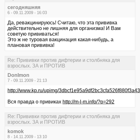
сегодняшняя
6 - 09.11.2009 - 16:03
Да, ревакцинируюсь! Считаю, что эта прививка
действительно не лишняя для организма! И Вам
советую прививаться!
Это ж не туровая вакцинация какая-нибудь, а
плановая прививка!
Re: Прививки против дифтерии и столбняка для
взрослых. ЗА и ПРОТИВ
DonImon
7 - 09.11.2009 - 21:13
http://www.kp.ru/upimg/3dbcf1e95a9df2bc3cfa526f880f3a4
Вся правда о привиках
http://m-l-m.info/?p=292
Re: Прививки против дифтерии и столбняка для
взрослых. ЗА и ПРОТИВ
komok
8 - 14.11.2009 - 13:10