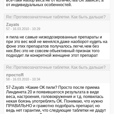
всё-таки набор веса не от количества ОК зависит, а
от индивидуальных особенностей.
Re: Противозачаточные таблетки. Как быть дальше?
Zayats
57 - 16.03.2010 - 10:29
я пила не самые низкодозированные препараты и
при это вес мой не менялся,даже наоборот-худеть на
фоне этих препаратов получалось легче,чем без
них.Вес-это не совсем объективный признак того
подходит ли конкретной женщине этот препарат
Re: Противозачаточные таблетки. Как быть дальше?
простоЯ
58 - 16.03.2010 - 10:34
57-Zayats >Какие ОК пили? Просто после приема
Линдинета 20 и появившегося результата в виде
веса, настроения, головокружения и т.д. появилась
некая боязнь употреблять ОК. Понимаю, что нужно
ПРАВИЛЬНО и грамотно подобрать препарат, но
ведь нет гарантии, что следующие таблетки не дадут