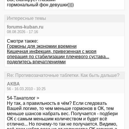
гормональный фон девушки))))
Интересные темы
forums-kuban.ru
08.08.2026 - 17:16
Смотри также:
Гормоны для экономии времени
Кишечная инфекция, привезенная с моря
операция по стабилизации плечевого сустава...
поделитесь впечатлениями
Re: Противозачаточные таблетки. Как быть дальше?
АКВА
56 - 16.03.2010 - 10:25
54-Танатолог >
Ну так, а правильность в чём? Если следовать
Вашей логике, то чем меньше гормонов в ОК, тем
меньше шансов набрать вес. Получается - подбери
ОК с самым меньшим количеством и будет всё
отлично... Но почему-то так не получается. Видимо,