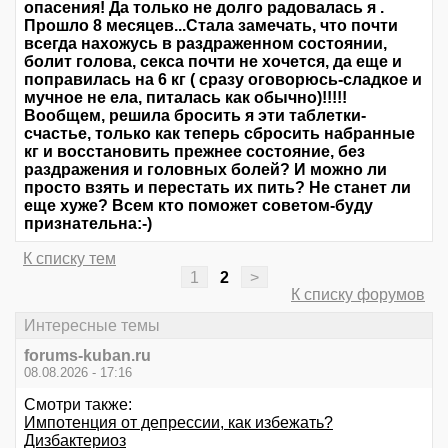
опасения! Да только не долго радовалась я .
Прошло 8 месяцев...Стала замечать, что почти
всегда нахожусь в раздраженном состоянии,
болит голова, секса почти не хочется, да еще и
поправилась на 6 кг ( сразу оговорюсь-сладкое и
мучное не ела, питалась как обычно)!!!!!
Вообщем, решила бросить я эти таблетки-
счастье, только как теперь сбросить набранные
кг и восстановить прежнее состояние, без
раздражения и головных болей? И можно ли
просто взять и перестать их пить? Не станет ли
еще хуже? Всем кто поможет советом-буду
признательна:-)
К списку тем
1
2
>
К списку форумов
Интересные темы
forums-kuban.ru
08.08.2026 - 17:16
Смотри также:
Импотенция от депрессии, как избежать?
Дизбактериоз