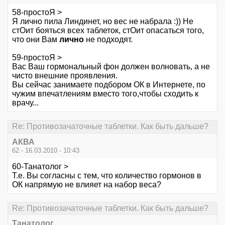
58-простоЯ >
Я лично пила Линдинет, но вес не набрала :)) Не
стОит бояться всех таблеток, стОит опасаться того,
что они Вам
лично
не подходят.
59-простоЯ >
Вас Ваш гормональный фон должен волновать, а не
чисто внешние проявления.
Вы сейчас занимаете подбором ОК в Интернете, по
чужим впечатлениям вместо того,чтобы сходить к
врачу...
Re: Противозачаточные таблетки. Как быть дальше?
АКВА
62 - 16.03.2010 - 10:43
60-Танатолог >
Т.е. Вы согласны с тем, что количество гормонов в
ОК напрямую не влияет на набор веса?
Re: Противозачаточные таблетки. Как быть дальше?
Танатолог