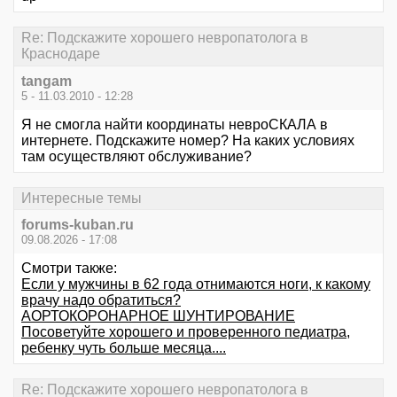
Re: Подскажите хорошего невропатолога в
Краснодаре
tangam
5 - 11.03.2010 - 12:28
Я не смогла найти координаты невроСКАЛА в
интернете. Подскажите номер? На каких условиях
там осуществляют обслуживание?
Интересные темы
forums-kuban.ru
09.08.2026 - 17:08
Смотри также:
Если у мужчины в 62 года отнимаются ноги, к какому
врачу надо обратиться?
АОРТОКОРОНАРНОЕ ШУНТИРОВАНИЕ
Посоветуйте хорошего и проверенного педиатра,
ребенку чуть больше месяца....
Re: Подскажите хорошего невропатолога в