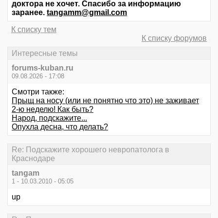
доктора не хочет. Спасибо за информацию
заранее.
tangamm@gmail.com
К списку тем
К списку форумов
Интересные темы
forums-kuban.ru
09.08.2026 - 17:08
Смотри также:
Прыщ на носу (или не понятно что это) не заживает
2-ю неделю! Как быть?
Народ, подскажите...
Опухла десна, что делать?
Re: Подскажите хорошего невропатолога в
Краснодаре
tangam
1 - 10.03.2010 - 05:05
up