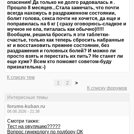
опасения! Да только не долго радовалась я .
Прошло 8 месяцев...Стала замечать, что почти
всегда нахожусь в раздраженном состоянии,
болит голова, секса почти не хочется, да еще и
поправилась на 6 кг ( сразу оговорюсь-сладкое и
мучное не ела, питалась как обычно)!!!!!
Вообщем, решила бросить я эти таблетки-
счастье, только как теперь сбросить набранные
кг и восстановить прежнее состояние, без
раздражения и головных болей? И можно ли
просто взять и перестать их пить? Не станет ли
еще хуже? Всем кто поможет советом-буду
признательна:-)
К списку тем
1
2
>
К списку форумов
Интересные темы
forums-kuban.ru
08.08.2026 - 21:38
Смотри также:
Тест на овуляцию?????
Вопрос гинекологу по подбору ОК