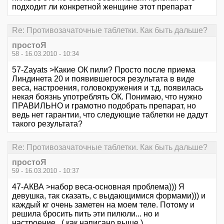
подходит ли конкретной женщине этот препарат
Re: Противозачаточные таблетки. Как быть дальше?
простоЯ
58 - 16.03.2010 - 10:34
57-Zayats >Какие ОК пили? Просто после приема
Линдинета 20 и появившегося результата в виде
веса, настроения, головокружения и т.д. появилась
некая боязнь употреблять ОК. Понимаю, что нужно
ПРАВИЛЬНО и грамотно подобрать препарат, но
ведь нет гарантии, что следующие таблетки не дадут
такого результата?
Re: Противозачаточные таблетки. Как быть дальше?
простоЯ
59 - 16.03.2010 - 10:37
47-АКВА >набор веса-основная проблема))) Я
девушка, так сказать, с выдающимися формами))) и
каждый кг очень заметен на моем теле. Потому и
решила бросить пить эти пилюли... но и
настроение, ( как написано выше )