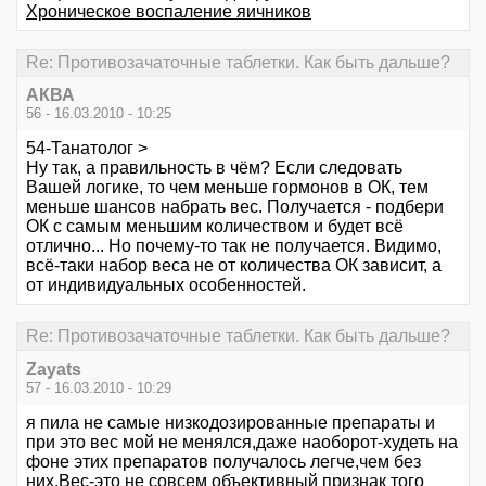
Хроническое воспаление яичников
Re: Противозачаточные таблетки. Как быть дальше?
АКВА
56 - 16.03.2010 - 10:25
54-Танатолог >
Ну так, а правильность в чём? Если следовать
Вашей логике, то чем меньше гормонов в ОК, тем
меньше шансов набрать вес. Получается - подбери
ОК с самым меньшим количеством и будет всё
отлично... Но почему-то так не получается. Видимо,
всё-таки набор веса не от количества ОК зависит, а
от индивидуальных особенностей.
Re: Противозачаточные таблетки. Как быть дальше?
Zayats
57 - 16.03.2010 - 10:29
я пила не самые низкодозированные препараты и
при это вес мой не менялся,даже наоборот-худеть на
фоне этих препаратов получалось легче,чем без
них.Вес-это не совсем объективный признак того