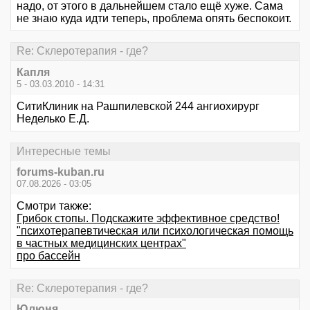
надо, от этого в дальнейшем стало ещё хуже. Сама
не знаю куда идти теперь, проблема опять беспокоит.
Re: Склеротерапия - где?
Капля
5 - 03.03.2010 - 14:31
СитиКлиник на Рашпилевской 244 ангиохирург
Неделько Е.Д.
Интересные темы
forums-kuban.ru
07.08.2026 - 03:05
Смотри также:
Грибок стопы. Подскажите эффективное средство!
"психотерапевтическая или психологическая помощь
в частных медицинских центрах"
про бaссeйн
Re: Склеротерапия - где?
Юлюня