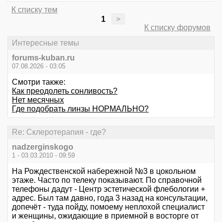
К списку тем
1
>
К списку форумов
Интересные темы
forums-kuban.ru
07.08.2026 - 03:05
Смотри также:
Как преодолеть сонливость?
Нет месячных
Где подобрать линзы НОРМАЛЬНО?
Re: Склеротерапия - где?
nadzerginskogo
1 - 03.03.2010 - 09:59
На Рождественской набережной №3 в цокольном
этаже. Часто по телеку показывают. По справочной
телефоны дадут - Центр эстетической флебологии +
адрес. Был там давно, года 3 назад на консультации,
допечёт - туда пойду, помоему неплохой специалист
и женщины, ожидающие в приемной в восторге от