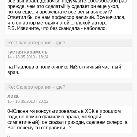
все выпирает. Девочки, подумайте 10000000000 раз
прежде, чем это сделать!Ну сделает он еще укол,
потом еще...и врезультате все вены вылезут?
Ответил бы он нам прфессор великий. Все кичился,
что он автор методики этой....плохой автор...
P.S. Извините, что без скандала - наболело.
Re: Склеротерапия - где?
густая карамель
14 - 18.05.2010 - 18:24
на Павлова в поликлинике №3 отличный частный
врач.
Re: Склеротерапия - где?
лиза
15 - 18.05.2010 - 20:12
0-Юлюня >я консультировалась в ХБК в прошлом
году, не помню фамилию врача, молодой,
симпатичный), он сказал приходи, сделаем склеро, а
Вас почему то отправили...?