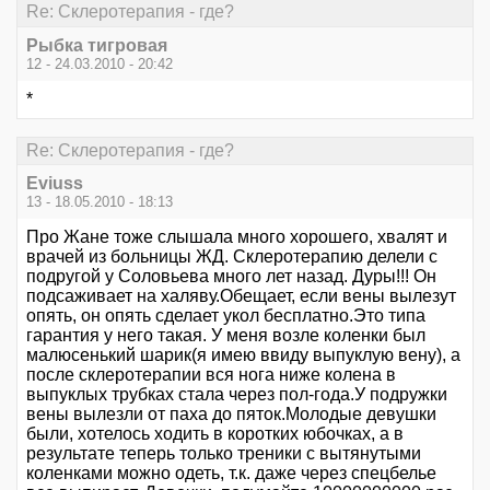
Re: Склеротерапия - где?
Рыбка тигровая
12 - 24.03.2010 - 20:42
*
Re: Склеротерапия - где?
Eviuss
13 - 18.05.2010 - 18:13
Про Жане тоже слышала много хорошего, хвалят и
врачей из больницы ЖД. Склеротерапию делели с
подругой у Соловьева много лет назад. Дуры!!! Он
подсаживает на халяву.Обещает, если вены вылезут
опять, он опять сделает укол бесплатно.Это типа
гарантия у него такая. У меня возле коленки был
малюсенький шарик(я имею ввиду выпуклую вену), а
после склеротерапии вся нога ниже колена в
выпуклых трубках стала через пол-года.У подружки
вены вылезли от паха до пяток.Молодые девушки
были, хотелось ходить в коротких юбочках, а в
результате теперь только треники с вытянутыми
коленками можно одеть, т.к. даже через спецбелье