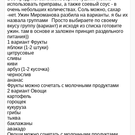
использовать приправы, а также соевый соус - в
очень небольших количествах. Соль можно, сахар
-нет. Ужин Мироманова разбила на варианты. я бы их
назвала группами Просто выбираете по своему
вкусу группу (вариант) и исходя из списка готовите
ужин. там в основе и заложен принцип раздельного
питания))
1 вариант Фрукты
яблоки (1-2 штуки)
цитрусовые
сливы
киви
арбуз (1-2 кусочка)
чернослив
ананас
Фрукты можно сочетать с молочными продуктами
2 вариант Овощи
картофель
горощек
кукуруза
грибы
тыква
баклажаны
авакадо
Овощи можно сочетать с молочными продуктами