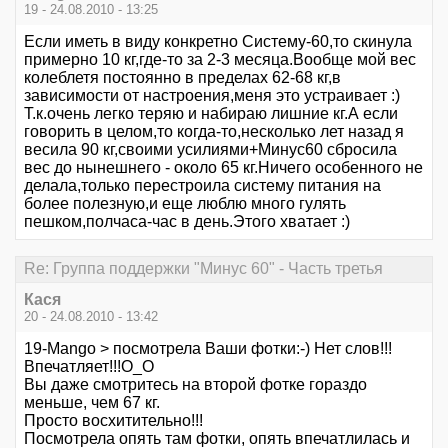
19 - 24.08.2010 - 13:25
Если иметь в виду конкретно Систему-60,то скинула
примерно 10 кг,где-то за 2-3 месяца.Вообще мой вес
колеблетя постоянно в пределах 62-68 кг,в
зависимости от настроения,меня это устраивает :)
Т.к.очень легко теряю и набираю лишние кг.А если
говорить в целом,то когда-то,несколько лет назад я
весила 90 кг,своими усилиями+Минус60 сбросила
вес до нынешнего - около 65 кг.Ничего особенного не
делала,только перестроила систему питания на
более полезную,и еще люблю много гулять
пешком,полчаса-час в день.Этого хватает :)
Re: Группа поддержки "Минус 60" - Часть третья
Кася
20 - 24.08.2010 - 13:42
19-Mango > посмотрела Ваши фотки:-) Нет слов!!!
Впечатляет!!!О_О
Вы даже смотритесь на второй фотке гораздо
меньше, чем 67 кг.
Просто восхитительно!!!
Посмотрела опять там фотки, опять впечатлилась и