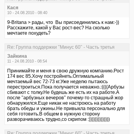
Кася
10 - 24.08.2010 - 08:40
9-Britana > рады, что Вы присоединились к нам:-))
Расскажите, какой у Вас рост-вес? На сколько
мечтаете похудеть?
Re: Группа поддержки "Минус 60" - Часть третья
Зайкина
11 - 24.08.2010 - 08:54
Принимайте и меня в свою дружную компанию.Рост
174 вес 85.Хочу постройнеть.Оптимальный
мечтаемый вес 72-73 кг.Уже неделю пытаюсь
перестроиться.Пока получается неважно.:((((Арбузы
сбивают с толку.Не будешь же есть их на работе.А
после "арбузных вечеров" почему-то стращный жор
обнаружился.Еще никак не настроюсь на работу
брать обеды и ужины.Не привыкла персонально для
себя готовить.В общем в нужную сторону
разворачиваюсь трудно,со скрипом :))))))))))))))
Re: Группа поддержки "Минус 60" - Часть третья