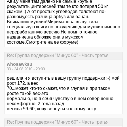
Ави,у меня там далеко не самые крутые
результаты,интересней там те кто потерял 50 кг
скажем :) А от простых углеводов толстеют по-
разному,есть разница:арбуз или банан.
Вниманию мужчин!Мириманова выпустила
специальную книгу по похудению для мужчин,именно
переработанную версию.Не помню точное
название,на обложке она в мужском
костюме.Смотрите на ее форуме)
Re: Группа поддержки "Минус 60" - Часть третья
whosawksu
33 - 24.08.2010 - 20:00
решила и я вступить в вашу группу поддержки :-) мой
рост 172, а вес
70...может кто-то скажет, что я глупая и при таком
росте такой вес-это
нормально, но я себя чувствую в нем совершенно
некомфортно, 2 года назад
весила 59-60, хочу вернуться к этому весу
Re: Группа поддержки "Минус 60" - Часть третья