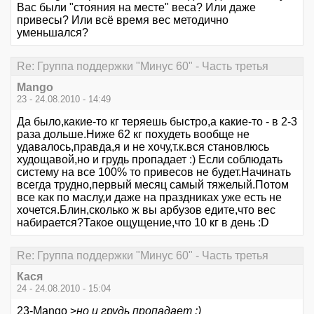
Вас были "стояния на месте" веса? Или даже
привесы? Или всё время вес методично
уменьшался?
Re: Группа поддержки "Минус 60" - Часть третья
Mango
23 - 24.08.2010 - 14:49
Да было,какие-то кг теряешь быстро,а какие-то - в 2-3
раза дольше.Ниже 62 кг похудеть вообще не
удавалось,правда,я и не хочу,т.к.вся становлюсь
худощавой,но и грудь пропадает :) Если соблюдать
систему на все 100% то привесов не будет.Начинать
всегда трудно,первый месяц самый тяжелый.Потом
все как по маслу,и даже на праздниках уже есть не
хочется.Блин,сколько ж вы арбузов едите,что вес
набирается?Такое ощущение,что 10 кг в день :D
Re: Группа поддержки "Минус 60" - Часть третья
Кася
24 - 24.08.2010 - 15:04
23-Mango >
но и грудь пропадает :)