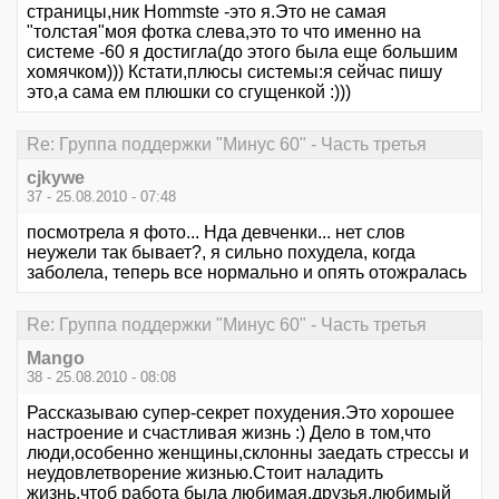
страницы,ник Hommste -это я.Это не самая
"толстая"моя фотка слева,это то что именно на
системе -60 я достигла(до этого была еще большим
хомячком))) Кстати,плюсы системы:я сейчас пишу
это,а сама ем плюшки со сгущенкой :)))
Re: Группа поддержки "Минус 60" - Часть третья
cjkywe
37 - 25.08.2010 - 07:48
посмотрела я фото... Нда девченки... нет слов
неужели так бывает?, я сильно похудела, когда
заболела, теперь все нормально и опять отожралась
Re: Группа поддержки "Минус 60" - Часть третья
Mango
38 - 25.08.2010 - 08:08
Рассказываю супер-секрет похудения.Это хорошее
настроение и счастливая жизнь :) Дело в том,что
люди,особенно женщины,склонны заедать стрессы и
неудовлетворение жизнью.Стоит наладить
жизнь,чтоб работа была любимая,друзья,любимый