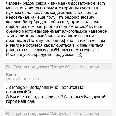
человек рядом,секса и внимания достаточно-и есть
много не хочется,потому что гормоны счастья в
нужном балансе.А так когда ходишь все чем-то
недовльная,как еще получить эндорфинов,ну
конечно бутербродов побольше,тортики на ночь
перед телеком,настроение поднимается.У мужчин
обычно место еды занимает алкоголь.Все наверное
замечали,когда влюбляешься,аппетит совсем
пропадает?Потому что эндорфинов в избытке.Нам
ничего не остается,как влюбиться в жизнь.Учиться
радоваться каждому дню!И тогда само худеется!
Итак,радуемся,радуемся,радуемся..!:)))
Re: Группа поддержки "Минус 60" - Часть третья
Кася
39 - 25.08.2010 - 08:11
38-Mango > молодец!!! Мне нравится Ваш
оптимизм!:-))
А Вы из Краснодара или нет? А то там у Вас другой
город написан.
Re: Группа поддержки "Минус 60" - Часть третья