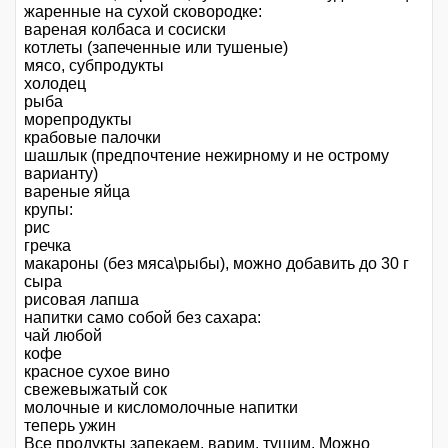
жаренные на сухой сковородке:
вареная колбаса и сосиски
котлеты (запеченные или тушеные)
мясо, субпродукты
холодец
рыба
морепродукты
крабовые палочки
шашлык (предпочтение нежирному и не острому
варианту)
вареные яйца
крупы:
рис
гречка
макароны (без мяса\рыбы), можно добавить до 30 г
сыра
рисовая лапша
напитки само собой без сахара:
чай любой
кофе
красное сухое вино
свежевыжатый сок
молочные и кисломолочные напитки
теперь ужин
Все продукты запекаем, варим, тушим. Можно