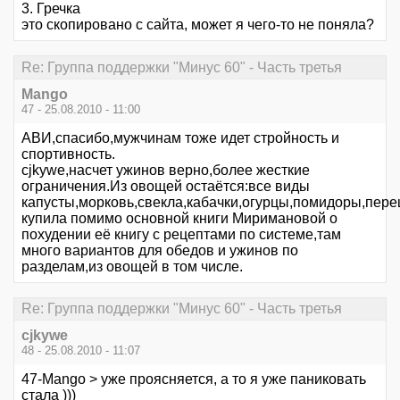
3. Гречка
это скопировано с сайта, может я чего-то не поняла?
Re: Группа поддержки "Минус 60" - Часть третья
Mango
47 - 25.08.2010 - 11:00
АВИ,спасибо,мужчинам тоже идет стройность и
спортивность.
cjkywe,насчет ужинов верно,более жесткие
ограничения.Из овощей остаётся:все виды
капусты,морковь,свекла,кабачки,огурцы,помидоры,перец
купила помимо основной книги Миримановой о
похудении её книгу с рецептами по системе,там
много вариантов для обедов и ужинов по
разделам,из овощей в том числе.
Re: Группа поддержки "Минус 60" - Часть третья
cjkywe
48 - 25.08.2010 - 11:07
47-Mango > уже проясняется, а то я уже паниковать
стала )))