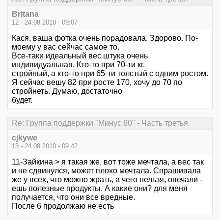
Britana
12 - 24.08.2010 - 09:07
Кася, ваша фотка очень порадовала. Здорово. По-
моему у вас сейчас самое то.
Все-таки идеальный вес штука очень
индивидуальная. Кто-то при 70-ти кг.
стройный, а кто-то при 65-ти толстый с одним ростом.
Я сейчас вешу 82 при росте 170, хочу до 70 по
стройнеть. Думаю, достаточно
будет.
Re: Группа поддержки "Минус 60" - Часть третья
cjkywe
13 - 24.08.2010 - 09:42
11-Зайкина > я такая же, вот тоже мечтала, а вес так
и не сдвинулся, может плохо мечтала. Спрашивала
же у всех, что можно жрать, а чего нельзя, овечали -
ешь полезные продукты. А какие они? для меня
получается, что они все вредные.
После 6 продолжаю не есть