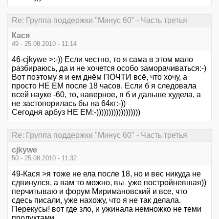
Re: Группа поддержки "Минус 60" - Часть третья
Кася
49 - 25.08.2010 - 11:14
46-cjkywe >:-)) Если честно, то я сама в этом мало
разбираюсь, да и не хочется особо заморачиваться:-)
Вот поэтому я и ем днём ПОЧТИ всё, что хочу, а
просто НЕ ЕМ после 18 часов. Если б я следовала
всей науке -60, то, наверное, я б и дальше худела, а
не застопорилась бы на 64кг:-))
Сегодня арбуз НЕ ЕМ:-))))))))))))))))))
Re: Группа поддержки "Минус 60" - Часть третья
cjkywe
50 - 25.08.2010 - 11:32
49-Кася >я тоже не ела после 18, но и вес никуда не
сдвинулся, а вам то можно, вы уже постройневшая))
перчитываю и форум Миримановский и все, что
сдесь писали, уже нахожу, что я не так делала.
Перекусы! вот где зло, и ужинала немножко не теми
продуктами.