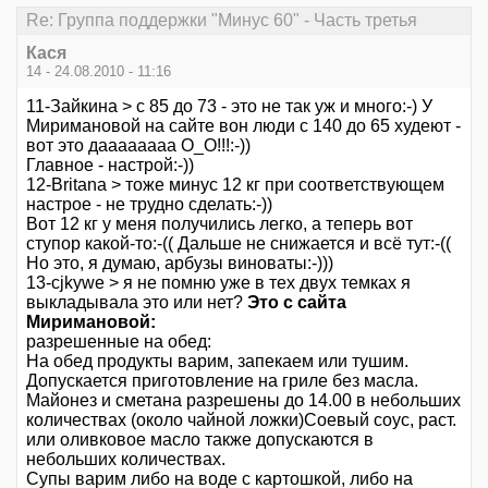
Re: Группа поддержки "Минус 60" - Часть третья
Кася
14 - 24.08.2010 - 11:16
11-Зайкина > с 85 до 73 - это не так уж и много:-) У
Миримановой на сайте вон люди с 140 до 65 худеют -
вот это даааааааа О_О!!!:-))
Главное - настрой:-))
12-Britana > тоже минус 12 кг при соответствующем
настрое - не трудно сделать:-))
Вот 12 кг у меня получились легко, а теперь вот
ступор какой-то:-(( Дальше не снижается и всё тут:-((
Но это, я думаю, арбузы виноваты:-)))
13-cjkywe > я не помню уже в тех двух темках я
выкладывала это или нет?
Это с сайта
Миримановой:
разрешенные на обед:
На обед продукты варим, запекаем или тушим.
Допускается приготовление на гриле без масла.
Майонез и сметана разрешены до 14.00 в небольших
количествах (около чайной ложки)Соевый соус, раст.
или оливковое масло также допускаются в
небольших количествах.
Супы варим либо на воде с картошкой, либо на