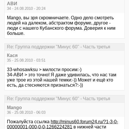
АВИ
34 - 24.08.2010 - 20:24
Mango, вы зря скромничаете. Одно дело смотреть
людей на далеком, абстрактом форуме, другое -
люди с нашего Кубанского форума. Доверия к ним
больше.
Re: Группа поддержки "Минус 60" - Часть третья
Кася
35 - 25.08.2010 - 03:51
33-whosawksu > милости просим:-)
34-АВИ > это точно! Я даже удивилась, что нас там
уже трое из этой нашей темки:-)) Может и ещё кто
есть, да стесняются признаться?:-))
Re: Группа поддержки "Минус 60" - Часть третья
Mango
36 - 25.08.2010 - 06:03
Пожалуйста ссылка
http://minus60.forum24.ru/?1-3-0-
00000001-000-0-0-1266224281
в нижней части