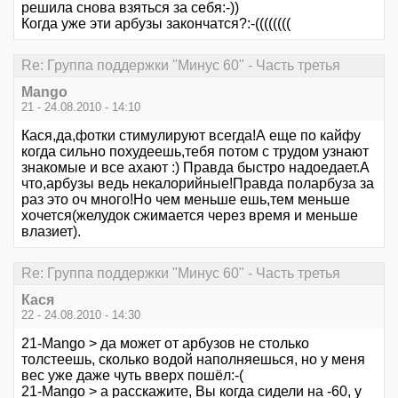
решила снова взяться за себя:-))
Когда уже эти арбузы закончатся?:-((((((((
Re: Группа поддержки "Минус 60" - Часть третья
Mango
21 - 24.08.2010 - 14:10
Кася,да,фотки стимулируют всегда!А еще по кайфу
когда сильно похудеешь,тебя потом с трудом узнают
знакомые и все ахают :) Правда быстро надоедает.А
что,арбузы ведь некалорийные!Правда поларбуза за
раз это оч много!Но чем меньше ешь,тем меньше
хочется(желудок сжимается через время и меньше
влазиет).
Re: Группа поддержки "Минус 60" - Часть третья
Кася
22 - 24.08.2010 - 14:30
21-Mango > да может от арбузов не столько
толстеешь, сколько водой наполняешься, но у меня
вес уже даже чуть вверх пошёл:-(
21-Mango > а расскажите, Вы когда сидели на -60, у