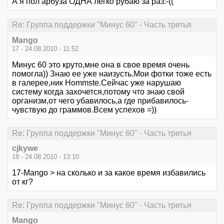
А я пол арбуза ОДНА легко рубаю за раз:-((
Re: Группа поддержки "Минус 60" - Часть третья
Mango
17 - 24.08.2010 - 11:52
Минус 60 это круто,мне она в свое время очень
помогла)) Знаю ее уже наизусть.Мои фотки тоже есть
в галерее,ник Hommste.Сейчас уже нарушаю
систему когда захочется,потому что знаю свой
организм,от чего убавилось,а где прибавилось-
чувствую до граммов.Всем успехов =))
Re: Группа поддержки "Минус 60" - Часть третья
cjkywe
18 - 24.08.2010 - 13:10
17-Mango > на сколько и за какое время избавились
от кг?
Re: Группа поддержки "Минус 60" - Часть третья
Mango