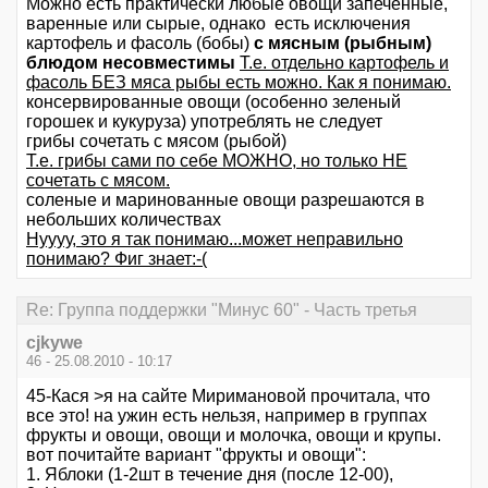
Можно есть практически любые овощи запеченные,
варенные или сырые, однако есть исключения
картофель и фасоль (бобы)
с мясным (рыбным)
блюдом несовместимы
Т.е. отдельно картофель и
фасоль БЕЗ мяса рыбы есть можно. Как я понимаю.
консервированные овощи (особенно зеленый
горошек и кукуруза) употреблять не следует
грибы сочетать с мясом (рыбой)
Т.е. грибы сами по себе МОЖНО, но только НЕ
сочетать с мясом.
соленые и маринованные овощи разрешаются в
небольших количествах
Нуууу, это я так понимаю...может неправильно
понимаю? Фиг знает:-(
Re: Группа поддержки "Минус 60" - Часть третья
cjkywe
46 - 25.08.2010 - 10:17
45-Кася >я на сайте Миримановой прочитала, что
все это! на ужин есть нельзя, например в группах
фрукты и овощи, овощи и молочка, овощи и крупы.
вот почитайте вариант "фрукты и овощи":
1. Яблоки (1-2шт в течение дня (после 12-00),